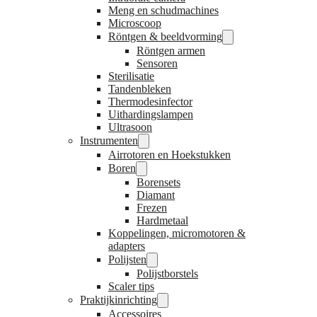
Meng en schudmachines
Microscoop
Röntgen & beeldvorming
Röntgen armen
Sensoren
Sterilisatie
Tandenbleken
Thermodesinfector
Uithardingslampen
Ultrasoon
Instrumenten
Airrotoren en Hoekstukken
Boren
Borensets
Diamant
Frezen
Hardmetaal
Koppelingen, micromotoren &
adapters
Polijsten
Polijstborstels
Scaler tips
Praktijkinrichting
Accessoires