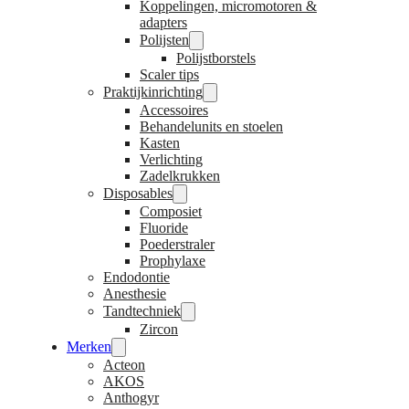
Koppelingen, micromotoren &
adapters
Polijsten
Polijstborstels
Scaler tips
Praktijkinrichting
Accessoires
Behandelunits en stoelen
Kasten
Verlichting
Zadelkrukken
Disposables
Composiet
Fluoride
Poederstraler
Prophylaxe
Endodontie
Anesthesie
Tandtechniek
Zircon
Merken
Acteon
AKOS
Anthogyr