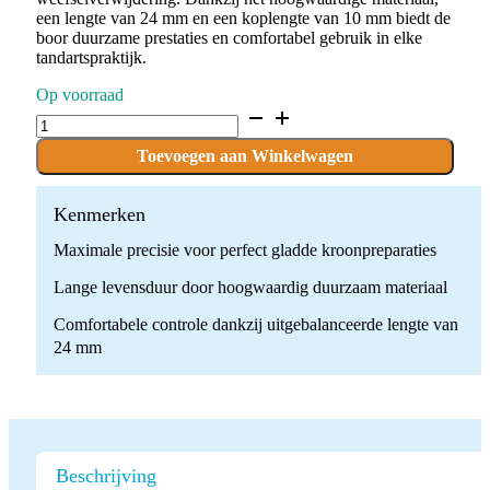
een lengte van 24 mm en een koplengte van 10 mm biedt de
boor duurzame prestaties en comfortabel gebruik in elke
tandartspraktijk.
Op voorraad
D.886.016.F.FG
x
10
Toevoegen aan Winkelwagen
Boren
quantity
Kenmerken
Maximale precisie voor perfect gladde kroonpreparaties
Lange levensduur door hoogwaardig duurzaam materiaal
Comfortabele controle dankzij uitgebalanceerde lengte van
24 mm
Beschrijving