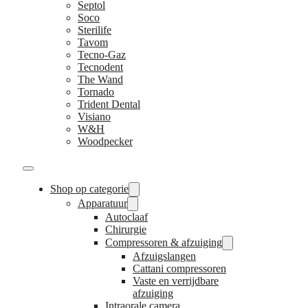
Septol
Soco
Sterilife
Tavom
Tecno-Gaz
Tecnodent
The Wand
Tornado
Trident Dental
Visiano
W&H
Woodpecker
Shop op categorie
Apparatuur
Autoclaaf
Chirurgie
Compressoren & afzuiging
Afzuigslangen
Cattani compressoren
Vaste en verrijdbare
afzuiging
Intraorale camera