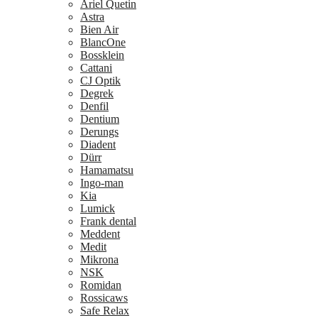
Ariel Quetin
Astra
Bien Air
BlancOne
Bossklein
Cattani
CJ Optik
Degrek
Denfil
Dentium
Derungs
Diadent
Dürr
Hamamatsu
Ingo-man
Kia
Lumick
Frank dental
Meddent
Medit
Mikrona
NSK
Romidan
Rossicaws
Safe Relax