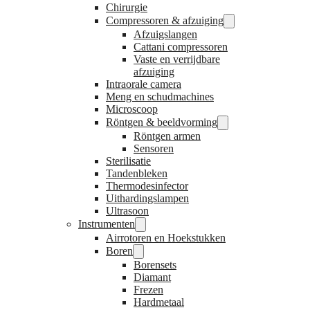
Chirurgie
Compressoren & afzuiging
Afzuigslangen
Cattani compressoren
Vaste en verrijdbare
afzuiging
Intraorale camera
Meng en schudmachines
Microscoop
Röntgen & beeldvorming
Röntgen armen
Sensoren
Sterilisatie
Tandenbleken
Thermodesinfector
Uithardingslampen
Ultrasoon
Instrumenten
Airrotoren en Hoekstukken
Boren
Borensets
Diamant
Frezen
Hardmetaal