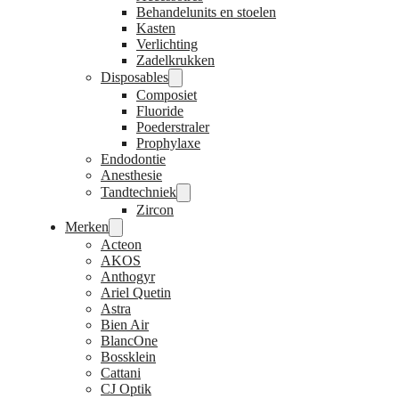
Behandelunits en stoelen
Kasten
Verlichting
Zadelkrukken
Disposables
Composiet
Fluoride
Poederstraler
Prophylaxe
Endodontie
Anesthesie
Tandtechniek
Zircon
Merken
Acteon
AKOS
Anthogyr
Ariel Quetin
Astra
Bien Air
BlancOne
Bossklein
Cattani
CJ Optik