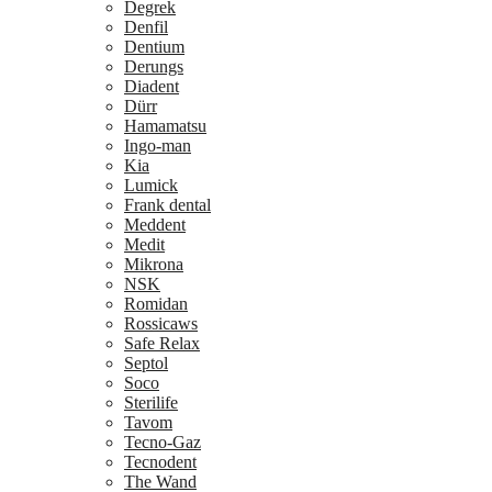
Degrek
Denfil
Dentium
Derungs
Diadent
Dürr
Hamamatsu
Ingo-man
Kia
Lumick
Frank dental
Meddent
Medit
Mikrona
NSK
Romidan
Rossicaws
Safe Relax
Septol
Soco
Sterilife
Tavom
Tecno-Gaz
Tecnodent
The Wand