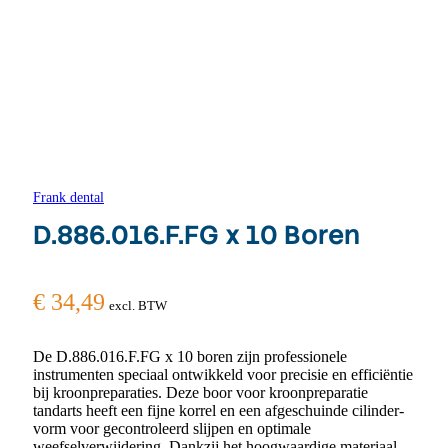
Frank dental
D.886.016.F.FG x 10 Boren
€
34,49
excl. BTW
De D.886.016.F.FG x 10 boren zijn professionele
instrumenten speciaal ontwikkeld voor precisie en efficiëntie
bij kroonpreparaties. Deze boor voor kroonpreparatie
tandarts heeft een fijne korrel en een afgeschuinde cilinder­
vorm voor gecontroleerd slijpen en optimale
weefselverwijdering. Dankzij het hoogwaardige materiaal,