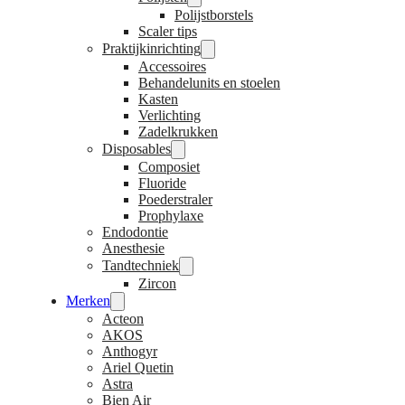
Polijstborstels
Scaler tips
Praktijkinrichting
Accessoires
Behandelunits en stoelen
Kasten
Verlichting
Zadelkrukken
Disposables
Composiet
Fluoride
Poederstraler
Prophylaxe
Endodontie
Anesthesie
Tandtechniek
Zircon
Merken
Acteon
AKOS
Anthogyr
Ariel Quetin
Astra
Bien Air