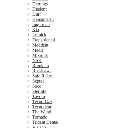
Derungs
Diadent
Dürr
Hamamatsu
Ingo-man
Kia
Lumick
Frank dental
Meddent
Medit
Mikrona
NSK
Romidan
Rossicaws
Safe Relax
Septol
Soco
Sterilife
Tavom
Tecno-Gaz
Tecnodent
The Wand
Tornado
Trident Dental
Visiano