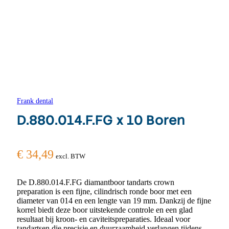
Frank dental
D.880.014.F.FG x 10 Boren
€
34,49
excl. BTW
De D.880.014.F.FG diamantboor tandarts crown
preparation is een fijne, cilindrisch ronde boor met een
diameter van 014 en een lengte van 19 mm. Dankzij de fijne
korrel biedt deze boor uitstekende controle en een glad
resultaat bij kroon- en caviteitspreparaties. Ideaal voor
tandartsen die precisie en duurzaamheid verlangen tijdens