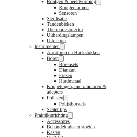
Röntgen & beeldvorming
Röntgen armen
Sensoren
Sterilisatie
Tandenbleken
Thermodesinfector
Uithardingslampen
Ultrasoon
Instrumenten
Airrotoren en Hoekstukken
Boren
Borensets
Diamant
Frezen
Hardmetaal
Koppelingen, micromotoren &
adapters
Polijsten
Polijstborstels
Scaler tips
Praktijkinrichting
Accessoires
Behandelunits en stoelen
Kasten