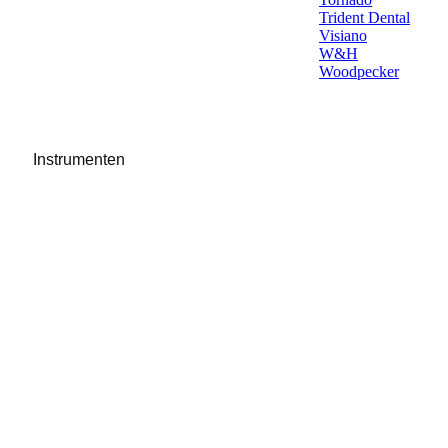
Trident Dental
Visiano
W&H
Woodpecker
Instrumenten