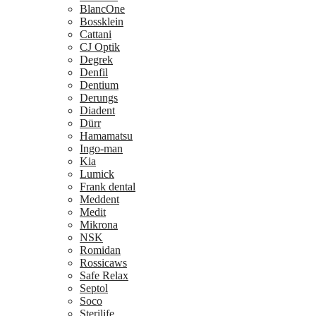
BlancOne
Bossklein
Cattani
CJ Optik
Degrek
Denfil
Dentium
Derungs
Diadent
Dürr
Hamamatsu
Ingo-man
Kia
Lumick
Frank dental
Meddent
Medit
Mikrona
NSK
Romidan
Rossicaws
Safe Relax
Septol
Soco
Sterilife