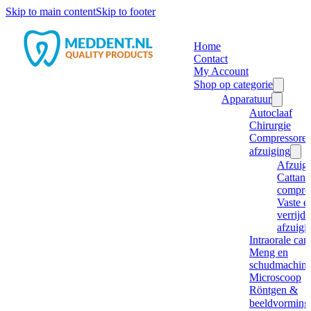
Skip to main content
Skip to footer
Home
Contact
My Account
Shop op categorie
Apparatuur
Autoclaaf
Chirurgie
Compressore
afzuiging
Afzuig
Cattani
compre
Vaste e
verrijd
afzuigi
Intraorale ca
Meng en
schudmachine
Microscoop
Röntgen &
beeldvorming