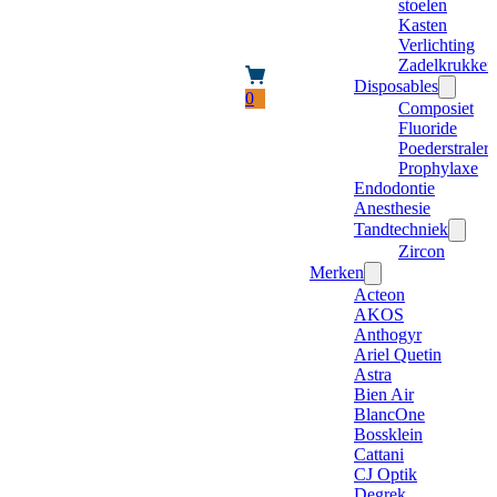
stoelen
Kasten
Verlichting
Zadelkrukken
Disposables
0
Composiet
Fluoride
Poederstraler
Prophylaxe
Endodontie
Anesthesie
Tandtechniek
Zircon
Merken
Acteon
AKOS
Anthogyr
Ariel Quetin
Astra
Bien Air
BlancOne
Bossklein
Cattani
CJ Optik
Degrek