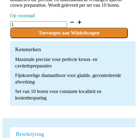
crown preparation. Wordt geleverd per set van 10 boren.
Op voorraad
D.880.014.F.FG
x
10
Toevoegen aan Winkelwagen
Boren
quantity
Kenmerken
Maximale precisie voor perfecte kroon- en
caviteitspreparaties
Fijnkorrelige diamantboor voor gladde, gecontroleerde
afwerking
Set van 10 boren voor constante kwaliteit en
kostenbesparing
Beschrijving