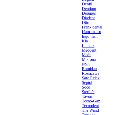
Denfil
Dentium
Derungs
Diadent
Dürr
Frank dental
Hamamatsu
Ingo-man
Kia
Lumick
Meddent
Medit
Mikrona
NSK
Romidan
Rossicaws
Safe Relax
Septol
Soco
Sterilife
Tavom
Tecno-Gaz
Tecnodent
The Wand
Tornado