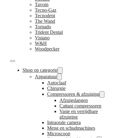
Tavom
Tecno-Gaz
Tecnodent
The Wand
Tornado
Trident Dental
Visiano
W&H
Woodpecker
Shop op categorie
Apparatuur
Autoclaaf
Chirurgie
Compressoren & afzuiging
Afzuigslangen
Cattani compressoren
Vaste en verrijdbare
afzuiging
Intraorale camera
Meng en schudmachines
Microscoop