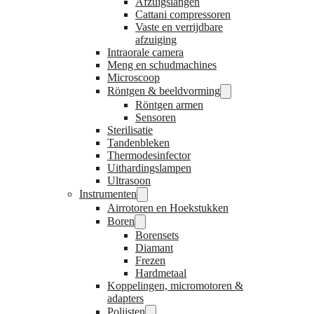
Afzuigslangen
Cattani compressoren
Vaste en verrijdbare
afzuiging
Intraorale camera
Meng en schudmachines
Microscoop
Röntgen & beeldvorming
Röntgen armen
Sensoren
Sterilisatie
Tandenbleken
Thermodesinfector
Uithardingslampen
Ultrasoon
Instrumenten
Airrotoren en Hoekstukken
Boren
Borensets
Diamant
Frezen
Hardmetaal
Koppelingen, micromotoren &
adapters
Polijsten