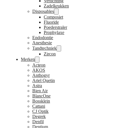
Verlichting
Zadelkrukken
Disposables
Composiet
Fluoride
Poederstraler
Prophylaxe
Endodontie
Anesthesie
Tandtechniek
Zircon
Merken
Acteon
AKOS
Anthogyr
Ariel Quetin
Astra
Bien Air
BlancOne
Bossklein
Cattani
CJ Optik
Degrek
Denfil
Dentium