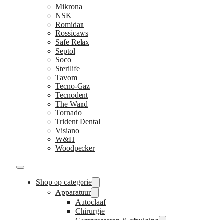
Mikrona
NSK
Romidan
Rossicaws
Safe Relax
Septol
Soco
Sterilife
Tavom
Tecno-Gaz
Tecnodent
The Wand
Tornado
Trident Dental
Visiano
W&H
Woodpecker
Shop op categorie
Apparatuur
Autoclaaf
Chirurgie