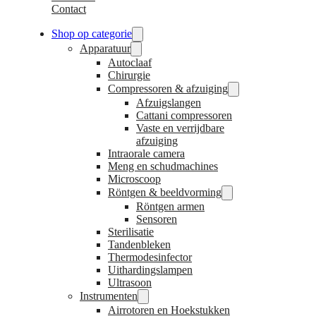
Contact
Shop op categorie
Apparatuur
Autoclaaf
Chirurgie
Compressoren & afzuiging
Afzuigslangen
Cattani compressoren
Vaste en verrijdbare
afzuiging
Intraorale camera
Meng en schudmachines
Microscoop
Röntgen & beeldvorming
Röntgen armen
Sensoren
Sterilisatie
Tandenbleken
Thermodesinfector
Uithardingslampen
Ultrasoon
Instrumenten
Airrotoren en Hoekstukken