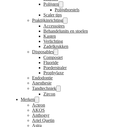
Polijsten
Polijstborstels
Scaler tips
Praktijkinrichting
Accessoires
Behandelunits en stoelen
Kasten
Verlichting
Zadelkrukken
Disposables
Composiet
Fluoride
Poederstraler
Prophylaxe
Endodontie
Anesthesie
Tandtechniek
Zircon
Merken
Acteon
AKOS
Anthogyr
Ariel Quetin
Astra