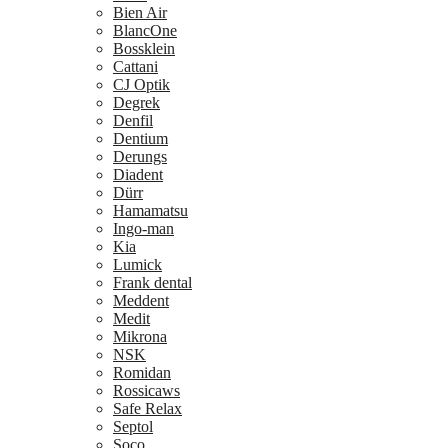
Bien Air
BlancOne
Bossklein
Cattani
CJ Optik
Degrek
Denfil
Dentium
Derungs
Diadent
Dürr
Hamamatsu
Ingo-man
Kia
Lumick
Frank dental
Meddent
Medit
Mikrona
NSK
Romidan
Rossicaws
Safe Relax
Septol
Soco