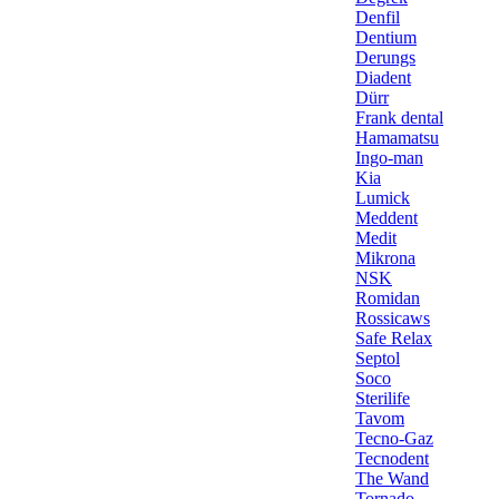
Denfil
Dentium
Derungs
Diadent
Dürr
Frank dental
Hamamatsu
Ingo-man
Kia
Lumick
Meddent
Medit
Mikrona
NSK
Romidan
Rossicaws
Safe Relax
Septol
Soco
Sterilife
Tavom
Tecno-Gaz
Tecnodent
The Wand
Tornado