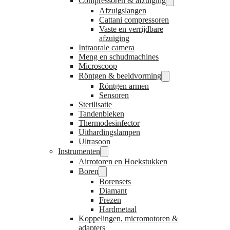
Compressoren & afzuiging
Afzuigslangen
Cattani compressoren
Vaste en verrijdbare
afzuiging
Intraorale camera
Meng en schudmachines
Microscoop
Röntgen & beeldvorming
Röntgen armen
Sensoren
Sterilisatie
Tandenbleken
Thermodesinfector
Uithardingslampen
Ultrasoon
Instrumenten
Airrotoren en Hoekstukken
Boren
Borensets
Diamant
Frezen
Hardmetaal
Koppelingen, micromotoren &
adapters