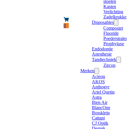
stoelen
Kasten
Verlichting
Zadelkrukken
Disposables
0
Composiet
Fluoride
Poederstraler
Prophylaxe
Endodontie
Anesthesie
Tandtechniek
Zircon
Merken
Acteon
AKOS
Anthogyr
Ariel Quetin
Astra
Bien Air
BlancOne
Bossklein
Cattani
CJ Optik
Degrek