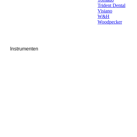
Trident Dental
Visiano
W&H
Woodpecker
Instrumenten