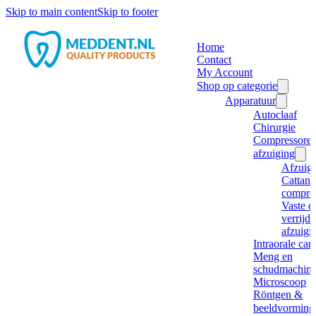
Skip to main content
Skip to footer
Home
Contact
My Account
Shop op categorie
Apparatuur
Autoclaaf
Chirurgie
Compressore
afzuiging
Afzuig
Cattani
compre
Vaste e
verrijd
afzuigi
Intraorale ca
Meng en
schudmachine
Microscoop
Röntgen &
beeldvorming