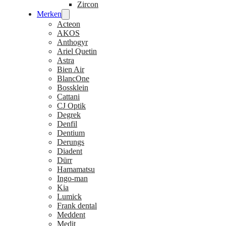
Zircon
Merken
Acteon
AKOS
Anthogyr
Ariel Quetin
Astra
Bien Air
BlancOne
Bossklein
Cattani
CJ Optik
Degrek
Denfil
Dentium
Derungs
Diadent
Dürr
Hamamatsu
Ingo-man
Kia
Lumick
Frank dental
Meddent
Medit