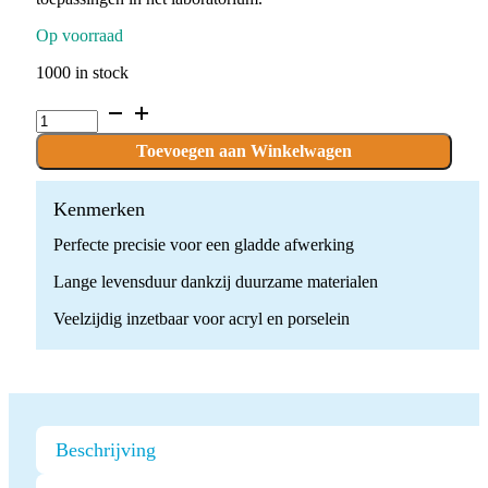
Op voorraad
1000 in stock
C.251KF.104.040
x
1
Toevoegen aan Winkelwagen
boor
quantity
Kenmerken
Perfecte precisie voor een gladde afwerking
Lange levensduur dankzij duurzame materialen
Veelzijdig inzetbaar voor acryl en porselein
Beschrijving