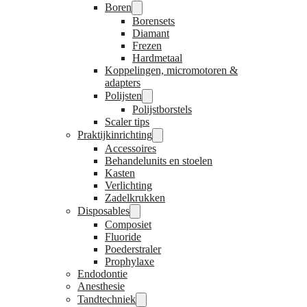
Boren
Borensets
Diamant
Frezen
Hardmetaal
Koppelingen, micromotoren &
adapters
Polijsten
Polijstborstels
Scaler tips
Praktijkinrichting
Accessoires
Behandelunits en stoelen
Kasten
Verlichting
Zadelkrukken
Disposables
Composiet
Fluoride
Poederstraler
Prophylaxe
Endodontie
Anesthesie
Tandtechniek