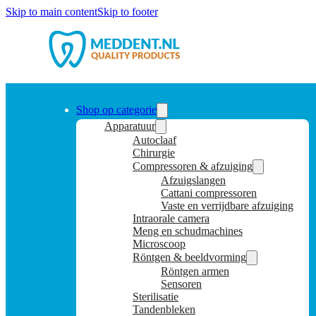
Skip to main content
Skip to footer
Shop op categorie
Apparatuur
Autoclaaf
Chirurgie
Compressoren & afzuiging
Afzuigslangen
Cattani compressoren
Vaste en verrijdbare afzuiging
Intraorale camera
Meng en schudmachines
Microscoop
Röntgen & beeldvorming
Röntgen armen
Sensoren
Sterilisatie
Tandenbleken