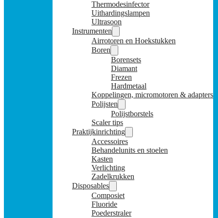
Thermodesinfector
Uithardingslampen
Ultrasoon
Instrumenten
Airrotoren en Hoekstukken
Boren
Borensets
Diamant
Frezen
Hardmetaal
Koppelingen, micromotoren & adapters
Polijsten
Polijstborstels
Scaler tips
Praktijkinrichting
Accessoires
Behandelunits en stoelen
Kasten
Verlichting
Zadelkrukken
Disposables
Composiet
Fluoride
Poederstraler