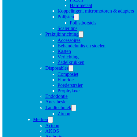
Hardmetaal
Koppelingen, micromotoren & adapters
Polijsten
Polijstborstels
Scaler tips
Praktijkinrichting
Accessoires
Behandelunits en stoelen
Kasten
Verlichting
Zadelkrukken
Disposables
Composiet
Fluoride
Poederstraler
Prophylaxe
Endodontie
Anesthesie
Tandtechniek
Zircon
Merken
Acteon
AKOS
Anthogyr