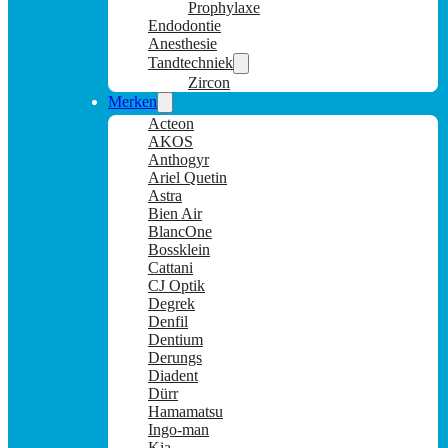
Prophylaxe
Endodontie
Anesthesie
Tandtechniek
Zircon
Merken
Acteon
AKOS
Anthogyr
Ariel Quetin
Astra
Bien Air
BlancOne
Bossklein
Cattani
CJ Optik
Degrek
Denfil
Dentium
Derungs
Diadent
Dürr
Hamamatsu
Ingo-man
Kia