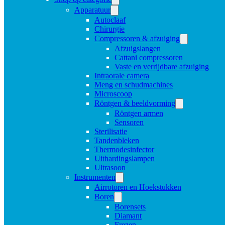
Apparatuur
Autoclaaf
Chirurgie
Compressoren & afzuiging
Afzuigslangen
Cattani compressoren
Vaste en verrijdbare afzuiging
Intraorale camera
Meng en schudmachines
Microscoop
Röntgen & beeldvorming
Röntgen armen
Sensoren
Sterilisatie
Tandenbleken
Thermodesinfector
Uithardingslampen
Ultrasoon
Instrumenten
Airrotoren en Hoekstukken
Boren
Borensets
Diamant
Frezen