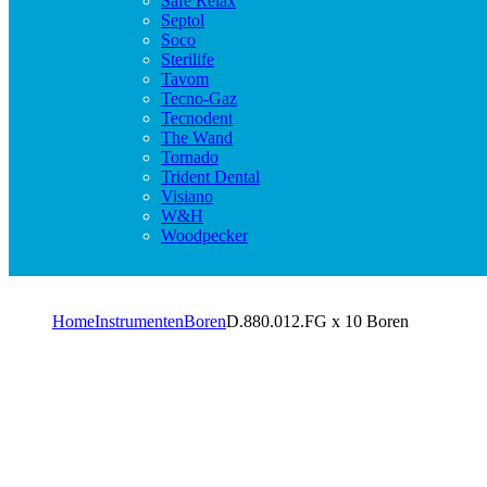
Safe Relax
Septol
Soco
Sterilife
Tavom
Tecno-Gaz
Tecnodent
The Wand
Tornado
Trident Dental
Visiano
W&H
Woodpecker
Home
Instrumenten
Boren
D.880.012.FG x 10 Boren