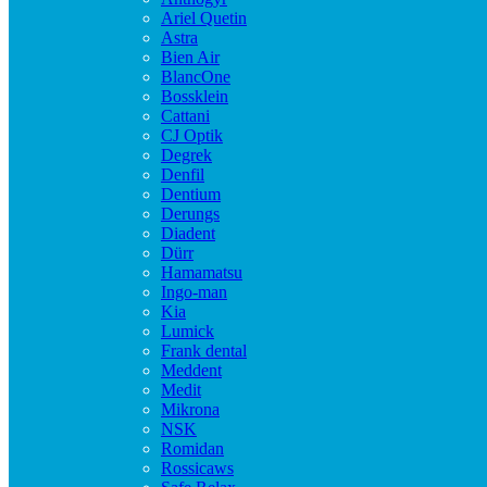
Ariel Quetin
Astra
Bien Air
BlancOne
Bossklein
Cattani
CJ Optik
Degrek
Denfil
Dentium
Derungs
Diadent
Dürr
Hamamatsu
Ingo-man
Kia
Lumick
Frank dental
Meddent
Medit
Mikrona
NSK
Romidan
Rossicaws