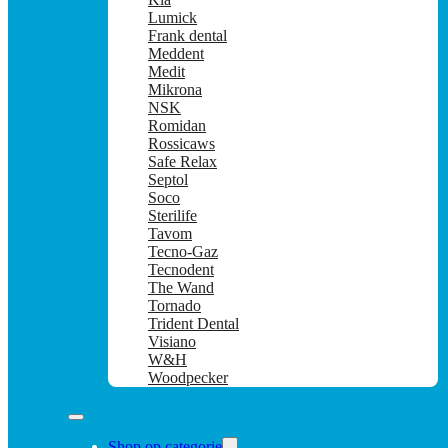
Lumick
Frank dental
Meddent
Medit
Mikrona
NSK
Romidan
Rossicaws
Safe Relax
Septol
Soco
Sterilife
Tavom
Tecno-Gaz
Tecnodent
The Wand
Tornado
Trident Dental
Visiano
W&H
Woodpecker
Shop op categorie