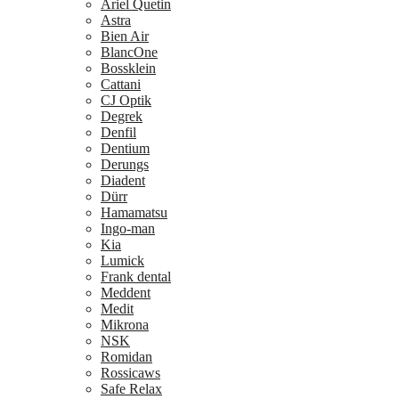
Ariel Quetin
Astra
Bien Air
BlancOne
Bossklein
Cattani
CJ Optik
Degrek
Denfil
Dentium
Derungs
Diadent
Dürr
Hamamatsu
Ingo-man
Kia
Lumick
Frank dental
Meddent
Medit
Mikrona
NSK
Romidan
Rossicaws
Safe Relax