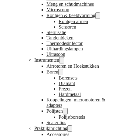
Meng en schudmachines
Microscoop
Röntgen & beeldvorming
Röntgen armen
Sensoren
Sterilisatie
Tandenbleken
Thermodesinfector
Uithardingslampen
Ultrasoon
Instrumenten
Airrotoren en Hoekstukken
Boren
Borensets
Diamant
Frezen
Hardmetaal
Koppelingen, micromotoren &
adapters
Polijsten
Polijstborstels
Scaler tips
Praktijkinrichting
Accessoires