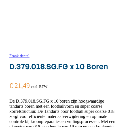
Frank dental
D.379.018.SG.FG x 10 Boren
€
21,49
excl. BTW
De D.379.018.SG.FG x 10 boren zijn hoogwaardige
tandarts boren met een footballvorm en super coarse
korrelstructuur. De Tandarts boor football super coarse 018
zorgt voor efficiënte materiaalverwijdering en optimale
controle bij kroonpreparaties en vullingsprocessen. Met een
diameter van 018, een lengte van 19 mm en een koplengte