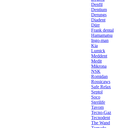
Denfil
Dentium
Derungs
Diadent
Dürr
Frank dental
Hamamatsu
Ingo-man
Kia
Lumick
Meddent
Medit
Mikrona
NSK
Romidan
Rossicaws
Safe Relax
Septol
Soco
Sterilife
Tavom
Tecno-Gaz
Tecnodent
The Wand
Tornado