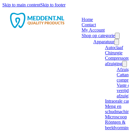
Skip to main content
Skip to footer
Home
Contact
My Account
Shop op categorie
Apparatuur
Autoclaaf
Chirurgie
Compressore
afzuiging
Afzuig
Cattani
compre
Vaste e
verrijd
afzuigi
Intraorale ca
Meng en
schudmachine
Microscoop
Röntgen &
beeldvorming