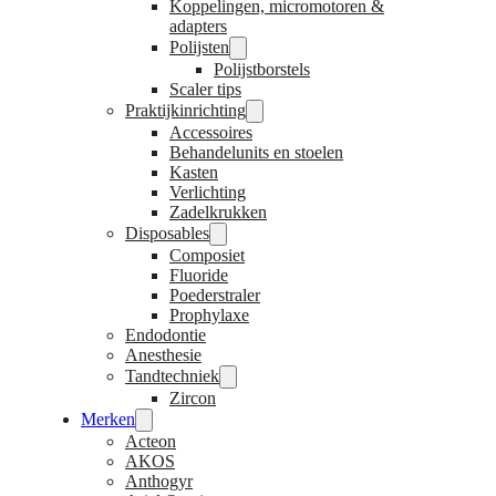
Koppelingen, micromotoren &
adapters
Polijsten
Polijstborstels
Scaler tips
Praktijkinrichting
Accessoires
Behandelunits en stoelen
Kasten
Verlichting
Zadelkrukken
Disposables
Composiet
Fluoride
Poederstraler
Prophylaxe
Endodontie
Anesthesie
Tandtechniek
Zircon
Merken
Acteon
AKOS
Anthogyr