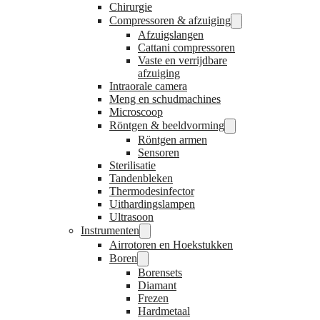
Chirurgie
Compressoren & afzuiging
Afzuigslangen
Cattani compressoren
Vaste en verrijdbare
afzuiging
Intraorale camera
Meng en schudmachines
Microscoop
Röntgen & beeldvorming
Röntgen armen
Sensoren
Sterilisatie
Tandenbleken
Thermodesinfector
Uithardingslampen
Ultrasoon
Instrumenten
Airrotoren en Hoekstukken
Boren
Borensets
Diamant
Frezen
Hardmetaal