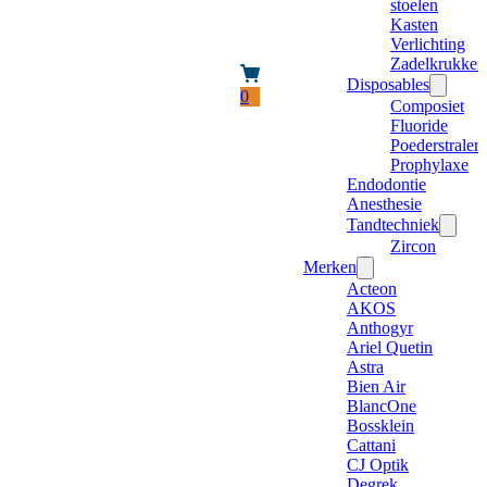
stoelen
Kasten
Verlichting
Zadelkrukken
Disposables
0
Composiet
Fluoride
Poederstraler
Prophylaxe
Endodontie
Anesthesie
Tandtechniek
Zircon
Merken
Acteon
AKOS
Anthogyr
Ariel Quetin
Astra
Bien Air
BlancOne
Bossklein
Cattani
CJ Optik
Degrek