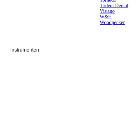
Trident Dental
Visiano
W&H
Woodpecker
Instrumenten