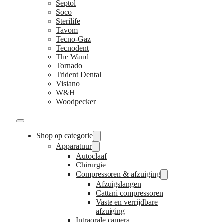
Septol
Soco
Sterilife
Tavom
Tecno-Gaz
Tecnodent
The Wand
Tornado
Trident Dental
Visiano
W&H
Woodpecker
Shop op categorie
Apparatuur
Autoclaaf
Chirurgie
Compressoren & afzuiging
Afzuigslangen
Cattani compressoren
Vaste en verrijdbare
afzuiging
Intraorale camera