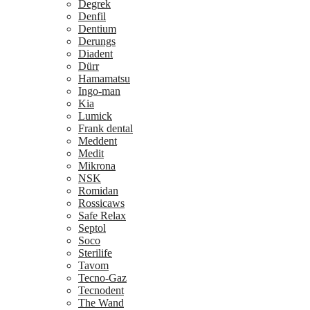
Degrek
Denfil
Dentium
Derungs
Diadent
Dürr
Hamamatsu
Ingo-man
Kia
Lumick
Frank dental
Meddent
Medit
Mikrona
NSK
Romidan
Rossicaws
Safe Relax
Septol
Soco
Sterilife
Tavom
Tecno-Gaz
Tecnodent
The Wand