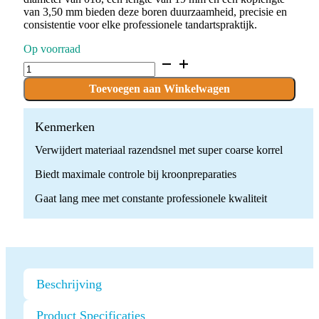
van 3,50 mm bieden deze boren duurzaamheid, precisie en
consistentie voor elke professionele tandartspraktijk.
Op voorraad
D.379.018.SG.FG
x
10
Toevoegen aan Winkelwagen
Boren
quantity
Kenmerken
Verwijdert materiaal razendsnel met super coarse korrel
Biedt maximale controle bij kroonpreparaties
Gaat lang mee met constante professionele kwaliteit
Beschrijving
Product Specificaties