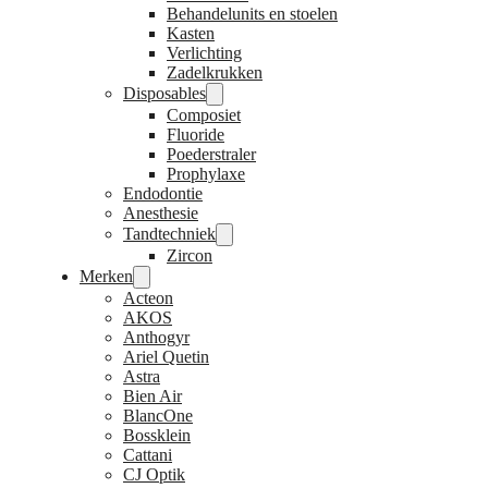
Behandelunits en stoelen
Kasten
Verlichting
Zadelkrukken
Disposables
Composiet
Fluoride
Poederstraler
Prophylaxe
Endodontie
Anesthesie
Tandtechniek
Zircon
Merken
Acteon
AKOS
Anthogyr
Ariel Quetin
Astra
Bien Air
BlancOne
Bossklein
Cattani
CJ Optik