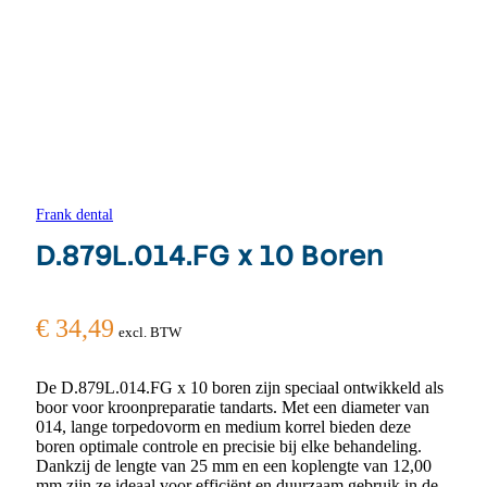
Frank dental
D.879L.014.FG x 10 Boren
€
34,49
excl. BTW
De D.879L.014.FG x 10 boren zijn speciaal ontwikkeld als
boor voor kroonpreparatie tandarts. Met een diameter van
014, lange torpedovorm en medium korrel bieden deze
boren optimale controle en precisie bij elke behandeling.
Dankzij de lengte van 25 mm en een koplengte van 12,00
mm zijn ze ideaal voor efficiënt en duurzaam gebruik in de