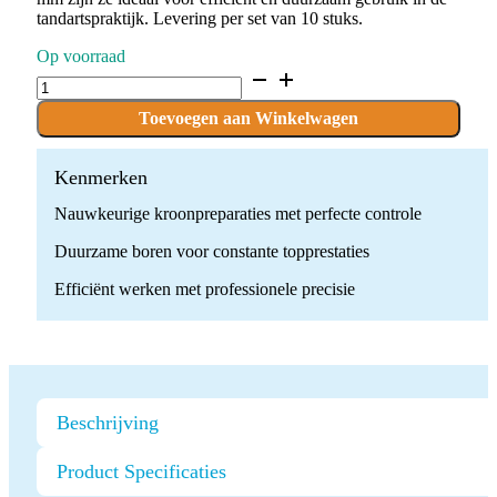
tandartspraktijk. Levering per set van 10 stuks.
Op voorraad
D.879L.014.FG
x
10
Toevoegen aan Winkelwagen
Boren
quantity
Kenmerken
Nauwkeurige kroonpreparaties met perfecte controle
Duurzame boren voor constante topprestaties
Efficiënt werken met professionele precisie
Beschrijving
Product Specificaties