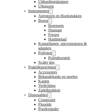
Uithardingslampen
Ultrasoon
Instrumenten
Airrotoren en Hoekstukken
Boren
Borensets
Diamant
Frezen
Hardmetaal
Koppelingen, micromotoren &
adapters
Polijsten
Polijstborstels
Scaler tips
Praktijkinrichting
Accessoires
Behandelunits en stoelen
Kasten
Verlichting
Zadelkrukken
Disposables
Composiet
Fluoride
Poederstraler