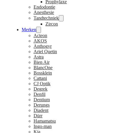
Prophylaxe
Endodontie
Anesthesie
Tandtechniek
Zircon
Merken
Acteon
AKOS
Anthogyr
Ariel Quetin
Astra
Bien Air
BlancOne
Bossklein
Cattani
CJ Optik
Degrek
Denfil
Dentium
Derungs
Diadent
Dürr
Hamamatsu
Ingo-man
Kia