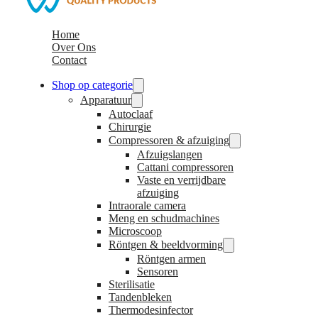
Home
Over Ons
Contact
Shop op categorie
Apparatuur
Autoclaaf
Chirurgie
Compressoren & afzuiging
Afzuigslangen
Cattani compressoren
Vaste en verrijdbare
afzuiging
Intraorale camera
Meng en schudmachines
Microscoop
Röntgen & beeldvorming
Röntgen armen
Sensoren
Sterilisatie
Tandenbleken
Thermodesinfector