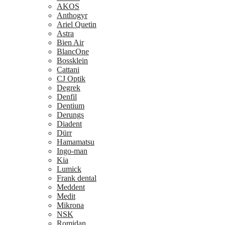
AKOS
Anthogyr
Ariel Quetin
Astra
Bien Air
BlancOne
Bossklein
Cattani
CJ Optik
Degrek
Denfil
Dentium
Derungs
Diadent
Dürr
Hamamatsu
Ingo-man
Kia
Lumick
Frank dental
Meddent
Medit
Mikrona
NSK
Romidan