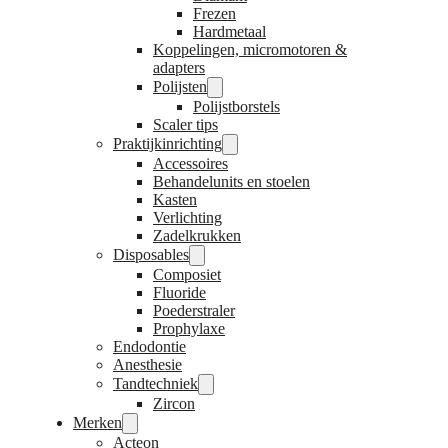
Frezen
Hardmetaal
Koppelingen, micromotoren &
adapters
Polijsten
Polijstborstels
Scaler tips
Praktijkinrichting
Accessoires
Behandelunits en stoelen
Kasten
Verlichting
Zadelkrukken
Disposables
Composiet
Fluoride
Poederstraler
Prophylaxe
Endodontie
Anesthesie
Tandtechniek
Zircon
Merken
Acteon