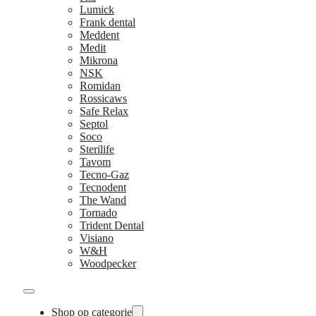
Lumick
Frank dental
Meddent
Medit
Mikrona
NSK
Romidan
Rossicaws
Safe Relax
Septol
Soco
Sterilife
Tavom
Tecno-Gaz
Tecnodent
The Wand
Tornado
Trident Dental
Visiano
W&H
Woodpecker
Shop op categorie