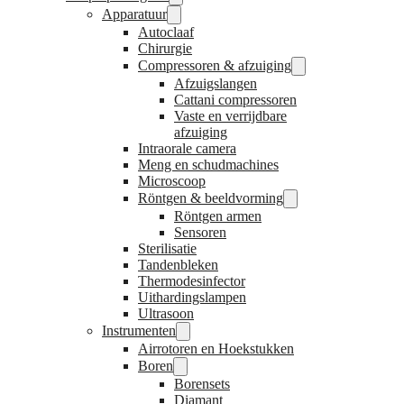
Apparatuur
Autoclaaf
Chirurgie
Compressoren & afzuiging
Afzuigslangen
Cattani compressoren
Vaste en verrijdbare
afzuiging
Intraorale camera
Meng en schudmachines
Microscoop
Röntgen & beeldvorming
Röntgen armen
Sensoren
Sterilisatie
Tandenbleken
Thermodesinfector
Uithardingslampen
Ultrasoon
Instrumenten
Airrotoren en Hoekstukken
Boren
Borensets
Diamant