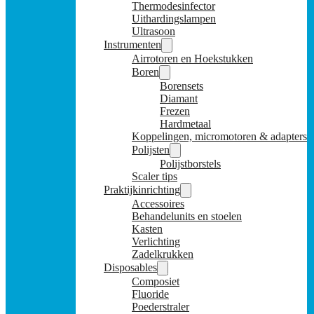
Thermodesinfector
Uithardingslampen
Ultrasoon
Instrumenten
Airrotoren en Hoekstukken
Boren
Borensets
Diamant
Frezen
Hardmetaal
Koppelingen, micromotoren & adapters
Polijsten
Polijstborstels
Scaler tips
Praktijkinrichting
Accessoires
Behandelunits en stoelen
Kasten
Verlichting
Zadelkrukken
Disposables
Composiet
Fluoride
Poederstraler