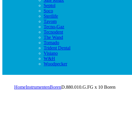
Safe Relax
Septol
Soco
Sterilife
Tavom
Tecno-Gaz
Tecnodent
The Wand
Tornado
Trident Dental
Visiano
W&H
Woodpecker
Home
Instrumenten
Boren
D.880.010.G.FG x 10 Boren