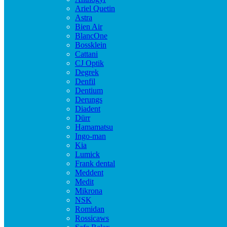
Ariel Quetin
Astra
Bien Air
BlancOne
Bossklein
Cattani
CJ Optik
Degrek
Denfil
Dentium
Derungs
Diadent
Dürr
Hamamatsu
Ingo-man
Kia
Lumick
Frank dental
Meddent
Medit
Mikrona
NSK
Romidan
Rossicaws