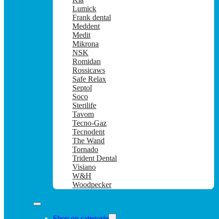
Lumick
Frank dental
Meddent
Medit
Mikrona
NSK
Romidan
Rossicaws
Safe Relax
Septol
Soco
Sterilife
Tavom
Tecno-Gaz
Tecnodent
The Wand
Tornado
Trident Dental
Visiano
W&H
Woodpecker
Shop op categorie