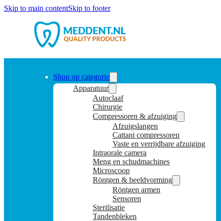
Skip to main content
Skip to footer
Shop op categorie
Apparatuur
Autoclaaf
Chirurgie
Compressoren & afzuiging
Afzuigslangen
Cattani compressoren
Vaste en verrijdbare afzuiging
Intraorale camera
Meng en schudmachines
Microscoop
Röntgen & beeldvorming
Röntgen armen
Sensoren
Sterilisatie
Tandenbleken