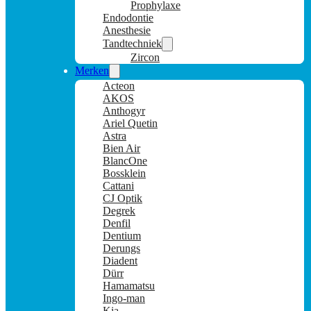
Prophylaxe
Endodontie
Anesthesie
Tandtechniek
Zircon
Merken
Acteon
AKOS
Anthogyr
Ariel Quetin
Astra
Bien Air
BlancOne
Bossklein
Cattani
CJ Optik
Degrek
Denfil
Dentium
Derungs
Diadent
Dürr
Hamamatsu
Ingo-man
Kia