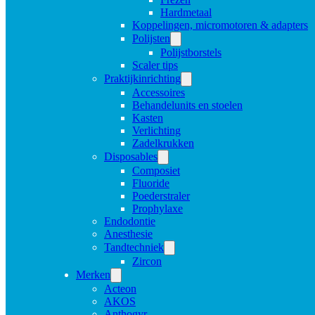
Hardmetaal
Koppelingen, micromotoren & adapters
Polijsten
Polijstborstels
Scaler tips
Praktijkinrichting
Accessoires
Behandelunits en stoelen
Kasten
Verlichting
Zadelkrukken
Disposables
Composiet
Fluoride
Poederstraler
Prophylaxe
Endodontie
Anesthesie
Tandtechniek
Zircon
Merken
Acteon
AKOS
Anthogyr