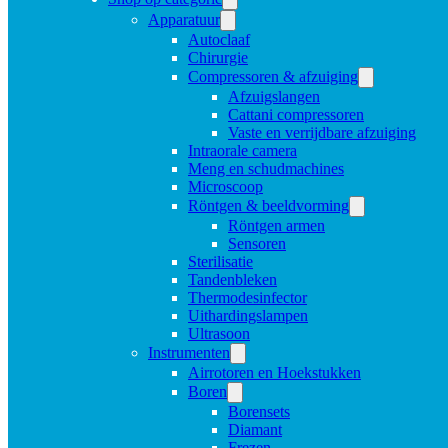
Apparatuur
Autoclaaf
Chirurgie
Compressoren & afzuiging
Afzuigslangen
Cattani compressoren
Vaste en verrijdbare afzuiging
Intraorale camera
Meng en schudmachines
Microscoop
Röntgen & beeldvorming
Röntgen armen
Sensoren
Sterilisatie
Tandenbleken
Thermodesinfector
Uithardingslampen
Ultrasoon
Instrumenten
Airrotoren en Hoekstukken
Boren
Borensets
Diamant
Frezen