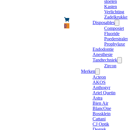
stoelen
Kasten
Verlichting
Zadelkrukken
Disposables
0
Composiet
Fluoride
Poederstraler
Prophylaxe
Endodontie
Anesthesie
Tandtechniek
Zircon
Merken
Acteon
AKOS
Anthogyr
Ariel Quetin
Astra
Bien Air
BlancOne
Bossklein
Cattani
CJ Optik
Degrek