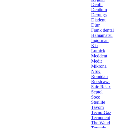
Denfil
Dentium
Derungs
Diadent
Dürr
Frank dental
Hamamatsu
Ingo-man
Kia
Lumick
Meddent
Medit
Mikrona
NSK
Romidan
Rossicaws
Safe Relax
Septol
Soco
Sterilife
Tavom
Tecno-Gaz
Tecnodent
The Wand
Tornado