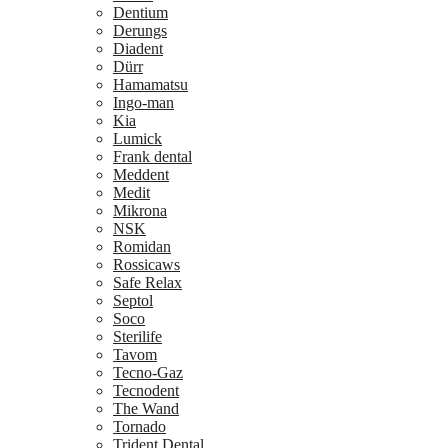
Dentium
Derungs
Diadent
Dürr
Hamamatsu
Ingo-man
Kia
Lumick
Frank dental
Meddent
Medit
Mikrona
NSK
Romidan
Rossicaws
Safe Relax
Septol
Soco
Sterilife
Tavom
Tecno-Gaz
Tecnodent
The Wand
Tornado
Trident Dental