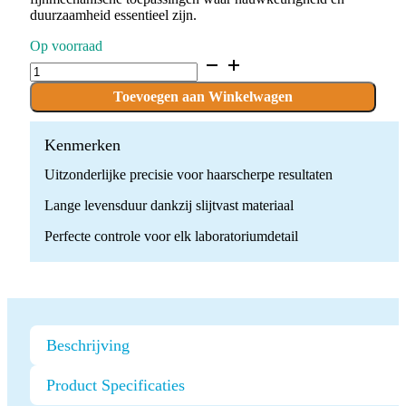
duurzaamheid essentieel zijn.
Op voorraad
D.863.025.HP
x
10
Toevoegen aan Winkelwagen
Boren
quantity
Kenmerken
Uitzonderlijke precisie voor haarscherpe resultaten
Lange levensduur dankzij slijtvast materiaal
Perfecte controle voor elk laboratoriumdetail
Beschrijving
Product Specificaties