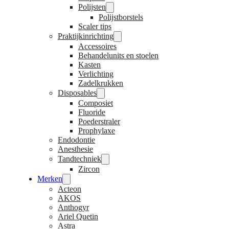
Polijsten
Polijstborstels
Scaler tips
Praktijkinrichting
Accessoires
Behandelunits en stoelen
Kasten
Verlichting
Zadelkrukken
Disposables
Composiet
Fluoride
Poederstraler
Prophylaxe
Endodontie
Anesthesie
Tandtechniek
Zircon
Merken
Acteon
AKOS
Anthogyr
Ariel Quetin
Astra