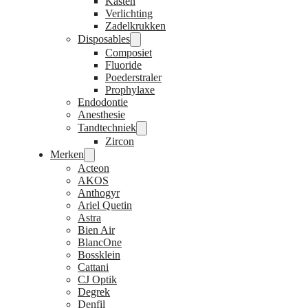
Kasten
Verlichting
Zadelkrukken
Disposables
Composiet
Fluoride
Poederstraler
Prophylaxe
Endodontie
Anesthesie
Tandtechniek
Zircon
Merken
Acteon
AKOS
Anthogyr
Ariel Quetin
Astra
Bien Air
BlancOne
Bossklein
Cattani
CJ Optik
Degrek
Denfil