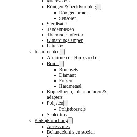
Microscoop
Röntgen & beeldvorming
Röntgen armen
Sensoren
Sterilisatie
Tandenbleken
Thermodesinfector
Uithardingslampen
Ultrasoon
Instrumenten
Airrotoren en Hoekstukken
Boren
Borensets
Diamant
Frezen
Hardmetaal
Koppelingen, micromotoren &
adapters
Polijsten
Polijstborstels
Scaler tips
Praktijkinrichting
Accessoires
Behandelunits en stoelen