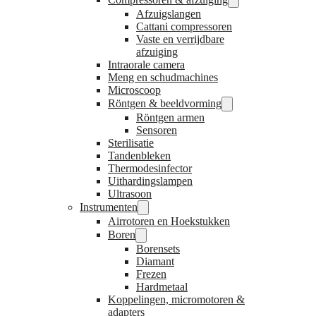
Afzuigslangen
Cattani compressoren
Vaste en verrijdbare
afzuiging
Intraorale camera
Meng en schudmachines
Microscoop
Röntgen & beeldvorming
Röntgen armen
Sensoren
Sterilisatie
Tandenbleken
Thermodesinfector
Uithardingslampen
Ultrasoon
Instrumenten
Airrotoren en Hoekstukken
Boren
Borensets
Diamant
Frezen
Hardmetaal
Koppelingen, micromotoren &
adapters