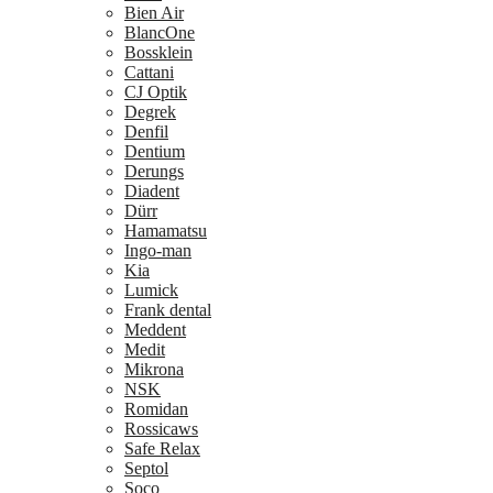
Bien Air
BlancOne
Bossklein
Cattani
CJ Optik
Degrek
Denfil
Dentium
Derungs
Diadent
Dürr
Hamamatsu
Ingo-man
Kia
Lumick
Frank dental
Meddent
Medit
Mikrona
NSK
Romidan
Rossicaws
Safe Relax
Septol
Soco