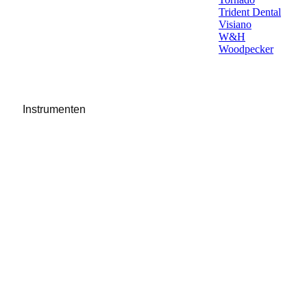
Trident Dental
Visiano
W&H
Woodpecker
Instrumenten