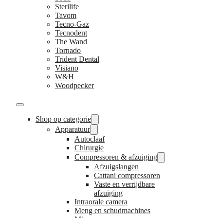
Sterilife
Tavom
Tecno-Gaz
Tecnodent
The Wand
Tornado
Trident Dental
Visiano
W&H
Woodpecker
Shop op categorie
Apparatuur
Autoclaaf
Chirurgie
Compressoren & afzuiging
Afzuigslangen
Cattani compressoren
Vaste en verrijdbare
afzuiging
Intraorale camera
Meng en schudmachines