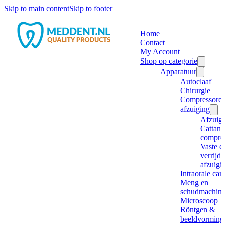
Skip to main content
Skip to footer
Home
Contact
My Account
Shop op categorie
Apparatuur
Autoclaaf
Chirurgie
Compressore
afzuiging
Afzuig
Cattani
compre
Vaste e
verrijd
afzuigi
Intraorale ca
Meng en
schudmachine
Microscoop
Röntgen &
beeldvorming