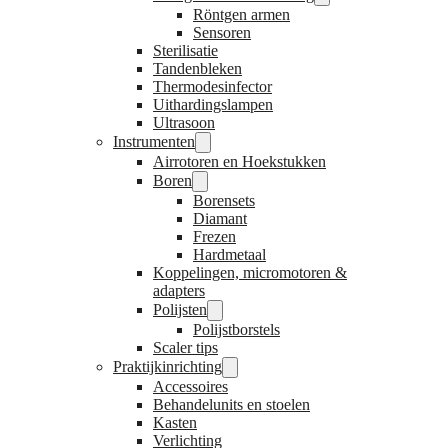
Röntgen armen
Sensoren
Sterilisatie
Tandenbleken
Thermodesinfector
Uithardingslampen
Ultrasoon
Instrumenten
Airrotoren en Hoekstukken
Boren
Borensets
Diamant
Frezen
Hardmetaal
Koppelingen, micromotoren &
adapters
Polijsten
Polijstborstels
Scaler tips
Praktijkinrichting
Accessoires
Behandelunits en stoelen
Kasten
Verlichting