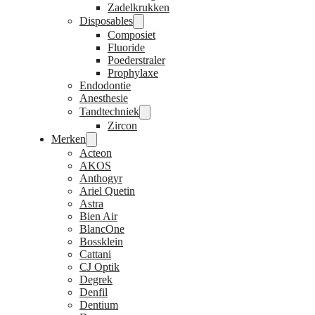
Zadelkrukken
Disposables
Composiet
Fluoride
Poederstraler
Prophylaxe
Endodontie
Anesthesie
Tandtechniek
Zircon
Merken
Acteon
AKOS
Anthogyr
Ariel Quetin
Astra
Bien Air
BlancOne
Bossklein
Cattani
CJ Optik
Degrek
Denfil
Dentium