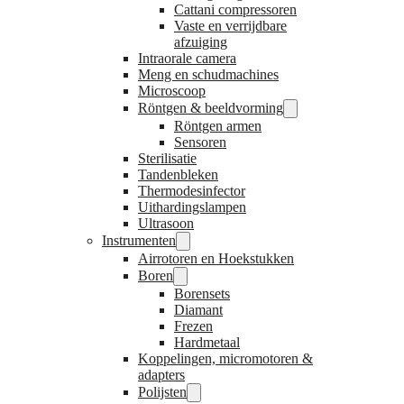
Cattani compressoren
Vaste en verrijdbare
afzuiging
Intraorale camera
Meng en schudmachines
Microscoop
Röntgen & beeldvorming
Röntgen armen
Sensoren
Sterilisatie
Tandenbleken
Thermodesinfector
Uithardingslampen
Ultrasoon
Instrumenten
Airrotoren en Hoekstukken
Boren
Borensets
Diamant
Frezen
Hardmetaal
Koppelingen, micromotoren &
adapters
Polijsten