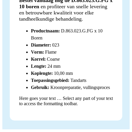
Bestel vandaag nog de D.863.023.G.FG x
10 boren
en profiteer van snelle levering
en betrouwbare kwaliteit voor elke
tandheelkundige behandeling.
Productnaam:
D.863.023.G.FG x 10
Boren
Diameter:
023
Vorm:
Flame
Korrel:
Coarse
Lengte:
24 mm
Koplengte:
10,00 mm
Toepassingsgebied:
Tandarts
Gebruik:
Kroonpreparatie, vullingsproces
Here goes your text … Select any part of your text
to access the formatting toolbar.