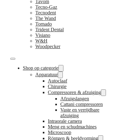
Tavom
Tecno-Gaz
Tecnodent
The Wand
Tornado
Trident Dental
Visiano
W&H
Woodpecker
Shop op categorie
Apparatuur
Autoclaaf
Chirurgie
Compressoren & afzuiging
Afzuigslangen
Cattani compressoren
Vaste en verrijdbare
afzuiging
Intraorale camera
Meng en schudmachines
Microscoop
Röntgen & beeldvorming