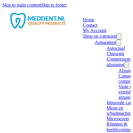
Skip to main content
Skip to footer
Home
Contact
My Account
Shop op categorie
Apparatuur
Autoclaaf
Chirurgie
Compressore
afzuiging
Afzuig
Cattani
compre
Vaste e
verrijd
afzuigi
Intraorale ca
Meng en
schudmachine
Microscoop
Röntgen &
beeldvorming