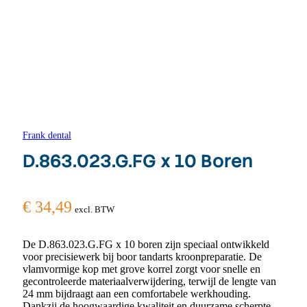
Frank dental
D.863.023.G.FG x 10 Boren
€
34,49
excl. BTW
De D.863.023.G.FG x 10 boren zijn speciaal ontwikkeld
voor precisiewerk bij boor tandarts kroonpreparatie. De
vlamvormige kop met grove korrel zorgt voor snelle en
gecontroleerde materiaalverwijdering, terwijl de lengte van
24 mm bijdraagt aan een comfortabele werkhouding.
Dankzij de hoogwaardige kwaliteit en duurzame scherpte