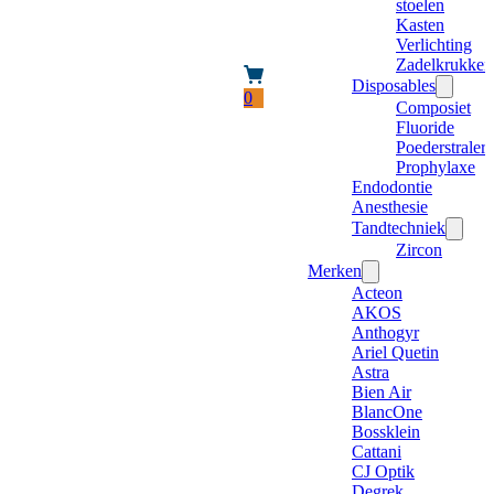
stoelen
Kasten
Verlichting
Zadelkrukken
Disposables
0
Composiet
Fluoride
Poederstraler
Prophylaxe
Endodontie
Anesthesie
Tandtechniek
Zircon
Merken
Acteon
AKOS
Anthogyr
Ariel Quetin
Astra
Bien Air
BlancOne
Bossklein
Cattani
CJ Optik
Degrek