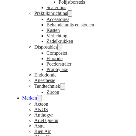
Polijstborstels
Scaler tips
Praktijkinrichting
Accessoires
Behandelunits en stoelen
Kasten
Verlichting
Zadelkrukken
Disposables
Composiet
Fluoride
Poederstraler
Prophylaxe
Endodontie
Anesthesie
Tandtechniek
Zircon
Merken
Acteon
AKOS
Anthogyr
Ariel Quetin
Astra
Bien Air