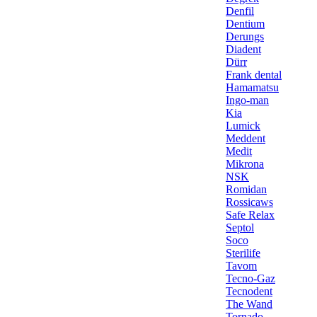
Denfil
Dentium
Derungs
Diadent
Dürr
Frank dental
Hamamatsu
Ingo-man
Kia
Lumick
Meddent
Medit
Mikrona
NSK
Romidan
Rossicaws
Safe Relax
Septol
Soco
Sterilife
Tavom
Tecno-Gaz
Tecnodent
The Wand
Tornado