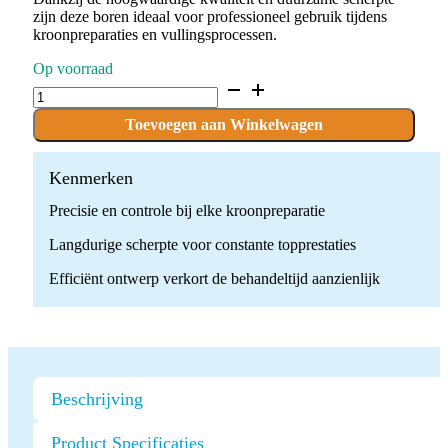
zijn deze boren ideaal voor professioneel gebruik tijdens
kroonpreparaties en vullingsprocessen.
Op voorraad
D.863.023.G.FG
x
10
Toevoegen aan Winkelwagen
Boren
quantity
Kenmerken
Precisie en controle bij elke kroonpreparatie
Langdurige scherpte voor constante topprestaties
Efficiënt ontwerp verkort de behandeltijd aanzienlijk
Beschrijving
Product Specificaties