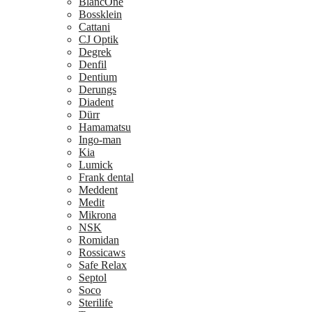
BlancOne
Bossklein
Cattani
CJ Optik
Degrek
Denfil
Dentium
Derungs
Diadent
Dürr
Hamamatsu
Ingo-man
Kia
Lumick
Frank dental
Meddent
Medit
Mikrona
NSK
Romidan
Rossicaws
Safe Relax
Septol
Soco
Sterilife