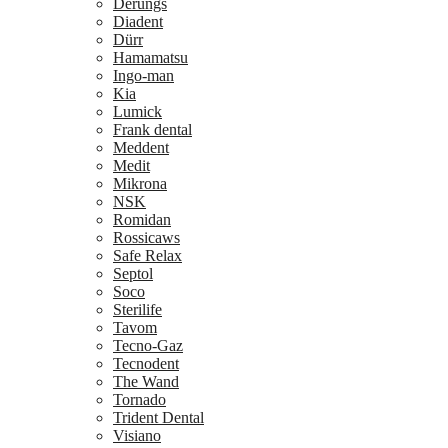
Derungs
Diadent
Dürr
Hamamatsu
Ingo-man
Kia
Lumick
Frank dental
Meddent
Medit
Mikrona
NSK
Romidan
Rossicaws
Safe Relax
Septol
Soco
Sterilife
Tavom
Tecno-Gaz
Tecnodent
The Wand
Tornado
Trident Dental
Visiano