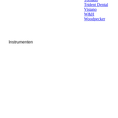
Trident Dental
Visiano
W&H
Woodpecker
Instrumenten