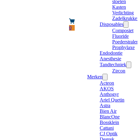
stoelen
Kasten
Verlichting
Zadelkrukken
Disposables
0
Composiet
Fluoride
Poederstraler
Prophylaxe
Endodontie
Anesthesie
Tandtechniek
Zircon
Merken
Acteon
AKOS
Anthogyr
Ariel Quetin
Astra
Bien Air
BlancOne
Bossklein
Cattani
CJ Optik
Degrek