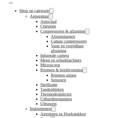
Shop op categorie
Apparatuur
Autoclaaf
Chirurgie
Compressoren & afzuiging
Afzuigslangen
Cattani compressoren
Vaste en verrijdbare
afzuiging
Intraorale camera
Meng en schudmachines
Microscoop
Röntgen & beeldvorming
Röntgen armen
Sensoren
Sterilisatie
Tandenbleken
Thermodesinfector
Uithardingslampen
Ultrasoon
Instrumenten
Airrotoren en Hoekstukken