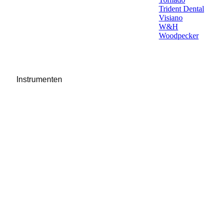
Trident Dental
Visiano
W&H
Woodpecker
Instrumenten