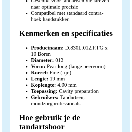
Geschikt voor tandartsen die streven
naar optimale precisie
Compatibel met standaard contra-
hoek handstukken
Kenmerken en specificaties
Productnaam:
D.830L.012.F.FG x
10 Boren
Diameter:
012
Vorm:
Pear long (lange peervorm)
Korrel:
Fine (fijn)
Lengte:
19 mm
Koplengte:
4.00 mm
Toepassing:
Cavity preparation
Gebruikers:
Tandartsen,
mondzorgprofessionals
Hoe gebruik je de
tandartsboor