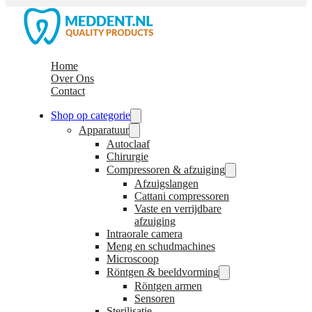
Home
Over Ons
Contact
Shop op categorie
Apparatuur
Autoclaaf
Chirurgie
Compressoren & afzuiging
Afzuigslangen
Cattani compressoren
Vaste en verrijdbare
afzuiging
Intraorale camera
Meng en schudmachines
Microscoop
Röntgen & beeldvorming
Röntgen armen
Sensoren
Sterilisatie