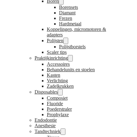
Boren
Borensets
Diamant
Frezen
Hardmetaal
Koppelingen, micromotoren &
adapters
Polijsten
Polijstborstels
Scaler tips
Praktijkinrichting
Accessoires
Behandelunits en stoelen
Kasten
Verlichting
Zadelkrukken
Disposables
Composiet
Fluoride
Poederstraler
Prophylaxe
Endodontie
Anesthesie
Tandtechniek