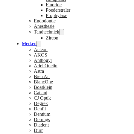
Fluoride
Poederstraler
Prophylaxe
Endodontie
Anesthesie
Tandtechniek
Zircon
Merken
Acteon
AKOS
Anthogyr
Ariel Quetin
Astra
Bien Air
BlancOne
Bossklein
Cattani
CJ Optik
Degrek
Denfil
Dentium
Derungs
Diadent
Dürr