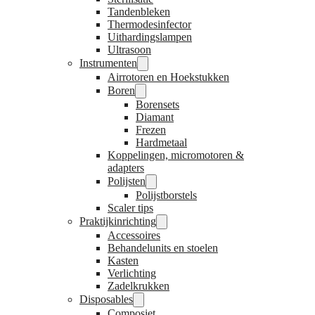
Tandenbleken
Thermodesinfector
Uithardingslampen
Ultrasoon
Instrumenten
Airrotoren en Hoekstukken
Boren
Borensets
Diamant
Frezen
Hardmetaal
Koppelingen, micromotoren &
adapters
Polijsten
Polijstborstels
Scaler tips
Praktijkinrichting
Accessoires
Behandelunits en stoelen
Kasten
Verlichting
Zadelkrukken
Disposables
Composiet