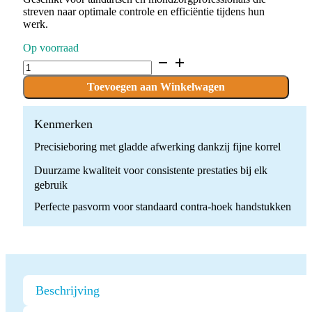
streven naar optimale controle en efficiëntie tijdens hun
werk.
Op voorraad
D.830L.012.F.FG
x
10
Toevoegen aan Winkelwagen
Boren
quantity
Kenmerken
Precisieboring met gladde afwerking dankzij fijne korrel
Duurzame kwaliteit voor consistente prestaties bij elk
gebruik
Perfecte pasvorm voor standaard contra-hoek handstukken
Beschrijving