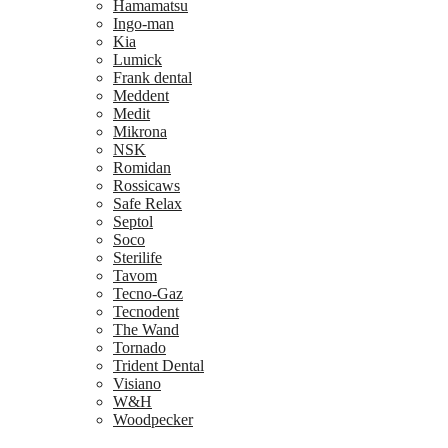
Hamamatsu
Ingo-man
Kia
Lumick
Frank dental
Meddent
Medit
Mikrona
NSK
Romidan
Rossicaws
Safe Relax
Septol
Soco
Sterilife
Tavom
Tecno-Gaz
Tecnodent
The Wand
Tornado
Trident Dental
Visiano
W&H
Woodpecker