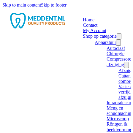
Skip to main content
Skip to footer
Home
Contact
My Account
Shop op categorie
Apparatuur
Autoclaaf
Chirurgie
Compressore
afzuiging
Afzuig
Cattani
compre
Vaste e
verrijd
afzuigi
Intraorale ca
Meng en
schudmachine
Microscoop
Röntgen &
beeldvorming