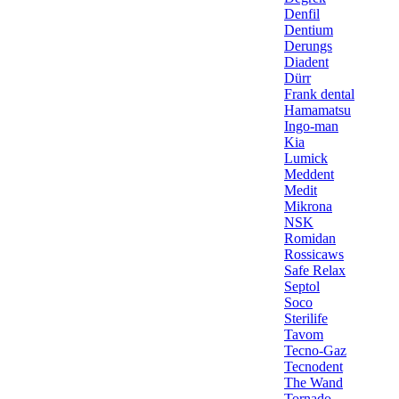
Denfil
Dentium
Derungs
Diadent
Dürr
Frank dental
Hamamatsu
Ingo-man
Kia
Lumick
Meddent
Medit
Mikrona
NSK
Romidan
Rossicaws
Safe Relax
Septol
Soco
Sterilife
Tavom
Tecno-Gaz
Tecnodent
The Wand
Tornado