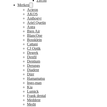
Zircon
Merken
Acteon
AKOS
Anthogyr
Ariel Quetin
Astra
Bien Air
BlancOne
Bossklein
Cattani
CJ Optik
Degrek
Denfil
Dentium
Derungs
Diadent
Dürr
Hamamatsu
Ingo-man
Kia
Lumick
Frank dental
Meddent
Medit