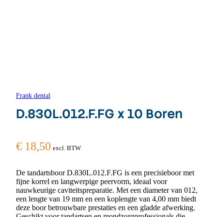
Frank dental
D.830L.012.F.FG x 10 Boren
€
18,50
excl. BTW
De tandartsboor D.830L.012.F.FG is een precisieboor met
fijne korrel en langwerpige peervorm, ideaal voor
nauwkeurige caviteitspreparatie. Met een diameter van 012,
een lengte van 19 mm en een koplengte van 4,00 mm biedt
deze boor betrouwbare prestaties en een gladde afwerking.
Geschikt voor tandartsen en mondzorgprofessionals die