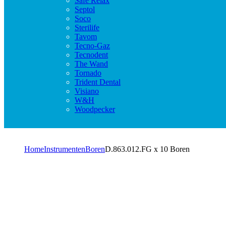
Safe Relax
Septol
Soco
Sterilife
Tavom
Tecno-Gaz
Tecnodent
The Wand
Tornado
Trident Dental
Visiano
W&H
Woodpecker
Home
Instrumenten
Boren
D.863.012.FG x 10 Boren