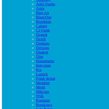
Ariel Quetin
Astra
Bien Air
BlancOne
Bossklein
Cattani
CJ Optik
Degrek
Denfil
Dentium
Derungs
Diadent
Dürr
Hamamatsu
Ingo-man
Kia
Lumick
Frank dental
Meddent
Medit
Mikrona
NSK
Romidan
Rossicaws