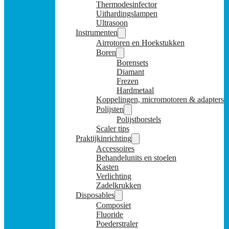
Thermodesinfector
Uithardingslampen
Ultrasoon
Instrumenten
Airrotoren en Hoekstukken
Boren
Borensets
Diamant
Frezen
Hardmetaal
Koppelingen, micromotoren & adapters
Polijsten
Polijstborstels
Scaler tips
Praktijkinrichting
Accessoires
Behandelunits en stoelen
Kasten
Verlichting
Zadelkrukken
Disposables
Composiet
Fluoride
Poederstraler