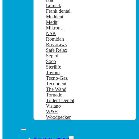
Lumick
Frank dental
Meddent
Medit
Mikrona
NSK
Romidan
Rossicaws
Safe Relax
Septol
Soco
Sterilife
Tavom
Tecno-Gaz
Tecnodent
The Wand
Tornado
Trident Dental
Visiano
W&H
Woodpecker
Shop op categorie