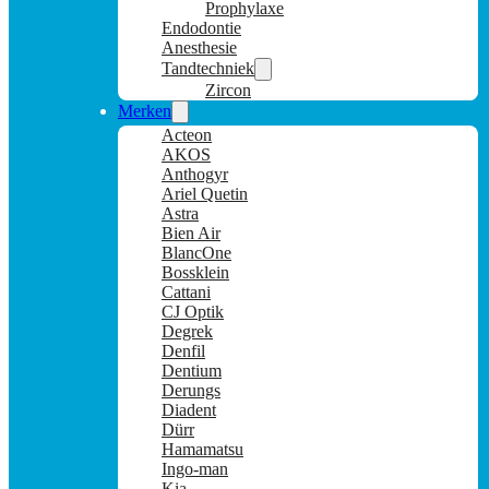
Prophylaxe
Endodontie
Anesthesie
Tandtechniek
Zircon
Merken
Acteon
AKOS
Anthogyr
Ariel Quetin
Astra
Bien Air
BlancOne
Bossklein
Cattani
CJ Optik
Degrek
Denfil
Dentium
Derungs
Diadent
Dürr
Hamamatsu
Ingo-man
Kia