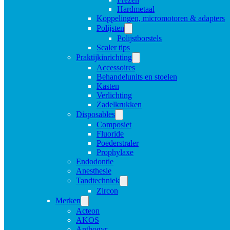
Hardmetaal
Koppelingen, micromotoren & adapters
Polijsten
Polijstborstels
Scaler tips
Praktijkinrichting
Accessoires
Behandelunits en stoelen
Kasten
Verlichting
Zadelkrukken
Disposables
Composiet
Fluoride
Poederstraler
Prophylaxe
Endodontie
Anesthesie
Tandtechniek
Zircon
Merken
Acteon
AKOS
Anthogyr