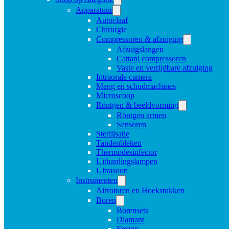
Apparatuur
Autoclaaf
Chirurgie
Compressoren & afzuiging
Afzuigslangen
Cattani compressoren
Vaste en verrijdbare afzuiging
Intraorale camera
Meng en schudmachines
Microscoop
Röntgen & beeldvorming
Röntgen armen
Sensoren
Sterilisatie
Tandenbleken
Thermodesinfector
Uithardingslampen
Ultrasoon
Instrumenten
Airrotoren en Hoekstukken
Boren
Borensets
Diamant
Frezen