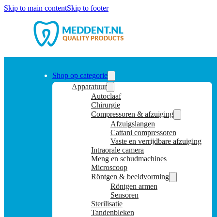
Skip to main content
Skip to footer
Shop op categorie
Apparatuur
Autoclaaf
Chirurgie
Compressoren & afzuiging
Afzuigslangen
Cattani compressoren
Vaste en verrijdbare afzuiging
Intraorale camera
Meng en schudmachines
Microscoop
Röntgen & beeldvorming
Röntgen armen
Sensoren
Sterilisatie
Tandenbleken