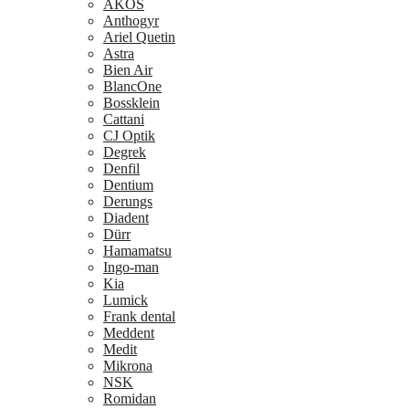
AKOS
Anthogyr
Ariel Quetin
Astra
Bien Air
BlancOne
Bossklein
Cattani
CJ Optik
Degrek
Denfil
Dentium
Derungs
Diadent
Dürr
Hamamatsu
Ingo-man
Kia
Lumick
Frank dental
Meddent
Medit
Mikrona
NSK
Romidan