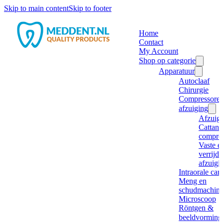
Skip to main content
Skip to footer
Home
Contact
My Account
Shop op categorie
Apparatuur
Autoclaaf
Chirurgie
Compressore
afzuiging
Afzuig
Cattani
compre
Vaste e
verrijd
afzuigi
Intraorale ca
Meng en
schudmachine
Microscoop
Röntgen &
beeldvorming