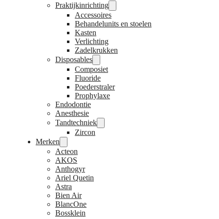
Praktijkinrichting
Accessoires
Behandelunits en stoelen
Kasten
Verlichting
Zadelkrukken
Disposables
Composiet
Fluoride
Poederstraler
Prophylaxe
Endodontie
Anesthesie
Tandtechniek
Zircon
Merken
Acteon
AKOS
Anthogyr
Ariel Quetin
Astra
Bien Air
BlancOne
Bossklein