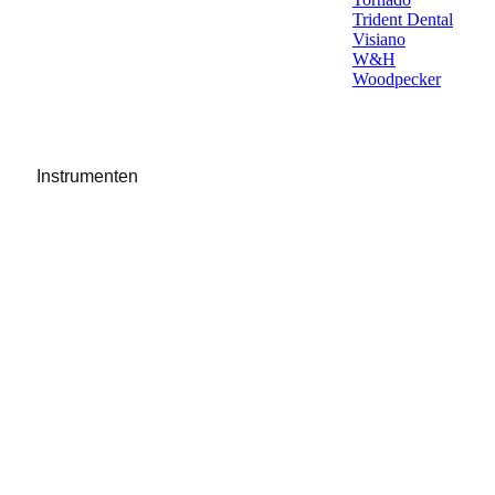
Trident Dental
Visiano
W&H
Woodpecker
Instrumenten