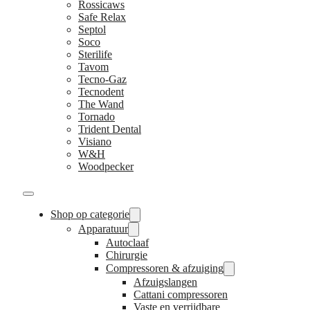
Rossicaws
Safe Relax
Septol
Soco
Sterilife
Tavom
Tecno-Gaz
Tecnodent
The Wand
Tornado
Trident Dental
Visiano
W&H
Woodpecker
Shop op categorie
Apparatuur
Autoclaaf
Chirurgie
Compressoren & afzuiging
Afzuigslangen
Cattani compressoren
Vaste en verrijdbare