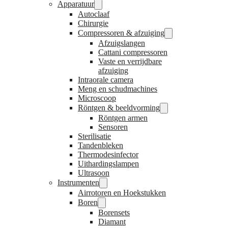
Apparatuur
Autoclaaf
Chirurgie
Compressoren & afzuiging
Afzuigslangen
Cattani compressoren
Vaste en verrijdbare
afzuiging
Intraorale camera
Meng en schudmachines
Microscoop
Röntgen & beeldvorming
Röntgen armen
Sensoren
Sterilisatie
Tandenbleken
Thermodesinfector
Uithardingslampen
Ultrasoon
Instrumenten
Airrotoren en Hoekstukken
Boren
Borensets
Diamant