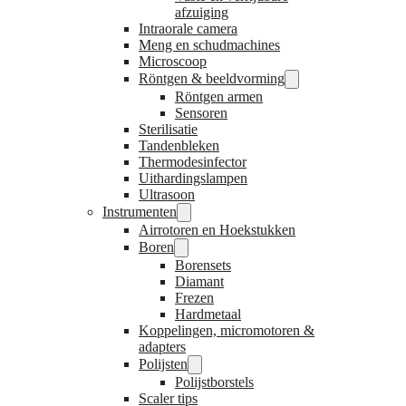
afzuiging
Intraorale camera
Meng en schudmachines
Microscoop
Röntgen & beeldvorming
Röntgen armen
Sensoren
Sterilisatie
Tandenbleken
Thermodesinfector
Uithardingslampen
Ultrasoon
Instrumenten
Airrotoren en Hoekstukken
Boren
Borensets
Diamant
Frezen
Hardmetaal
Koppelingen, micromotoren &
adapters
Polijsten
Polijstborstels
Scaler tips