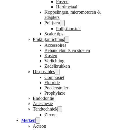
Frezen
Hardmetaal
Koppelingen, micromotoren &
adapters
Polijsten
Polijstborstels
Scaler tips
Praktijkinrichting
Accessoires
Behandelunits en stoelen
Kasten
Verlichting
Zadelkrukken
Disposables
Composiet
Fluoride
Poederstraler
Prophylaxe
Endodontie
Anesthesie
Tandtechniek
Zircon
Merken
Acteon