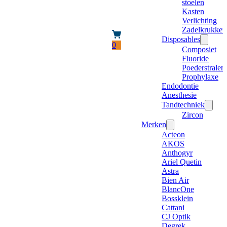
stoelen
Kasten
Verlichting
Zadelkrukken
Disposables
0
Composiet
Fluoride
Poederstraler
Prophylaxe
Endodontie
Anesthesie
Tandtechniek
Zircon
Merken
Acteon
AKOS
Anthogyr
Ariel Quetin
Astra
Bien Air
BlancOne
Bossklein
Cattani
CJ Optik
Degrek