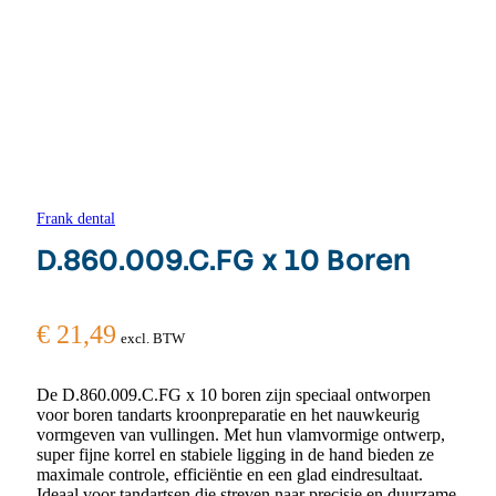
Frank dental
D.860.009.C.FG x 10 Boren
€
21,49
excl. BTW
De D.860.009.C.FG x 10 boren zijn speciaal ontworpen
voor boren tandarts kroonpreparatie en het nauwkeurig
vormgeven van vullingen. Met hun vlamvormige ontwerp,
super fijne korrel en stabiele ligging in de hand bieden ze
maximale controle, efficiëntie en een glad eindresultaat.
Ideaal voor tandartsen die streven naar precisie en duurzame