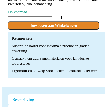
kwaliteit bij elke behandeling.
Op voorraad
D.860.009.C.FG
x
10
Toevoegen aan Winkelwagen
Boren
quantity
Kenmerken
Super fijne korrel voor maximale precisie en gladde
afwerking
Gemaakt van duurzame materialen voor langdurige
topprestaties
Ergonomisch ontwerp voor sneller en comfortabeler werken
Beschrijving