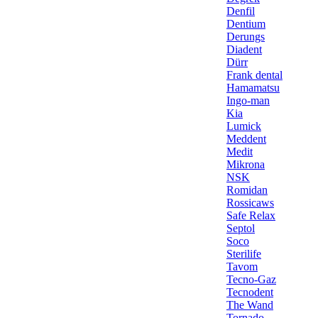
Denfil
Dentium
Derungs
Diadent
Dürr
Frank dental
Hamamatsu
Ingo-man
Kia
Lumick
Meddent
Medit
Mikrona
NSK
Romidan
Rossicaws
Safe Relax
Septol
Soco
Sterilife
Tavom
Tecno-Gaz
Tecnodent
The Wand
Tornado