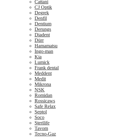
Cattani
CJ Optik
Degrek
Denfil
Dentium
Derungs
Diadent
Dürr
Hamamatsu
Ingo-man
Kia
Lumick
Frank dental
Meddent
Medit
Mikrona
NSK
Romidan
Rossicaws
Safe Relax
Septol
Soco
Sterilife
Tavom
Tecno-Gaz