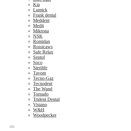
Kia
Lumick
Frank dental
Meddent
Medit
Mikrona
NSK
Romidan
Rossicaws
Safe Relax
Septol
Soco
Sterilife
Tavom
Tecno-Gaz
Tecnodent
The Wand
Tornado
Trident Dental
Visiano
W&H
Woodpecker