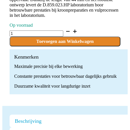
ontwerp levert de D.859.023.HP laboratorium boor
betrouwbare prestaties bij kroonpreparaties en vulprocessen
in het laboratorium.
Op voorraad
D.859.023.HP
x
10
Toevoegen aan Winkelwagen
Boren
quantity
Kenmerken
Maximale precisie bij elke bewerking
Constante prestaties voor betrouwbaar dagelijks gebruik
Duurzame kwaliteit voor langdurige inzet
Beschrijving