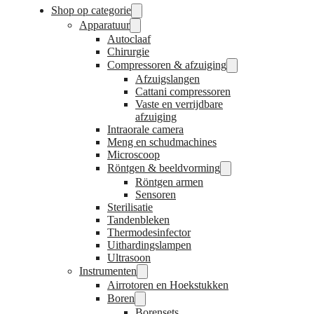
Shop op categorie
Apparatuur
Autoclaaf
Chirurgie
Compressoren & afzuiging
Afzuigslangen
Cattani compressoren
Vaste en verrijdbare
afzuiging
Intraorale camera
Meng en schudmachines
Microscoop
Röntgen & beeldvorming
Röntgen armen
Sensoren
Sterilisatie
Tandenbleken
Thermodesinfector
Uithardingslampen
Ultrasoon
Instrumenten
Airrotoren en Hoekstukken
Boren
Borensets