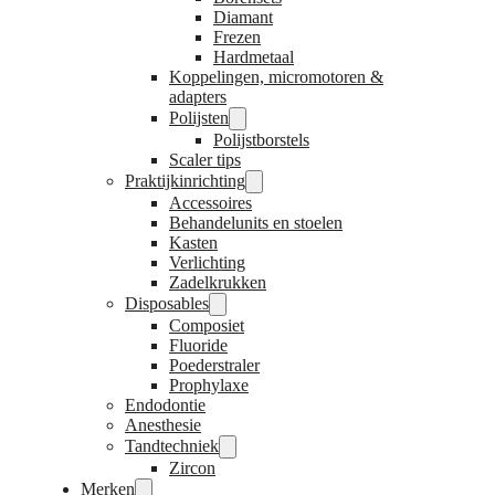
Diamant
Frezen
Hardmetaal
Koppelingen, micromotoren &
adapters
Polijsten
Polijstborstels
Scaler tips
Praktijkinrichting
Accessoires
Behandelunits en stoelen
Kasten
Verlichting
Zadelkrukken
Disposables
Composiet
Fluoride
Poederstraler
Prophylaxe
Endodontie
Anesthesie
Tandtechniek
Zircon
Merken