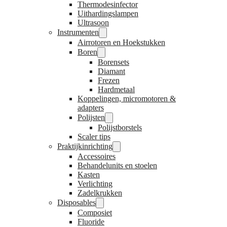
Thermodesinfector
Uithardingslampen
Ultrasoon
Instrumenten
Airrotoren en Hoekstukken
Boren
Borensets
Diamant
Frezen
Hardmetaal
Koppelingen, micromotoren &
adapters
Polijsten
Polijstborstels
Scaler tips
Praktijkinrichting
Accessoires
Behandelunits en stoelen
Kasten
Verlichting
Zadelkrukken
Disposables
Composiet
Fluoride