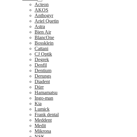
Acteon
AKOS
Anthogyr
Ariel Quetin
Astra
Bien Air
BlancOne
Bossklein
Cattani
CJ Optik
Degrek
Denfil
Dentium
Derungs
Diadent
Dürr
Hamamatsu
Ingo-man
Kia
Lumick
Frank dental
Meddent
Medit
Mikrona
NSK