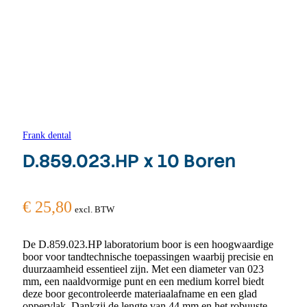
Frank dental
D.859.023.HP x 10 Boren
€
25,80
excl. BTW
De D.859.023.HP laboratorium boor is een hoogwaardige
boor voor tandtechnische toepassingen waarbij precisie en
duurzaamheid essentieel zijn. Met een diameter van 023
mm, een naaldvormige punt en een medium korrel biedt
deze boor gecontroleerde materiaalafname en een glad
oppervlak. Dankzij de lengte van 44 mm en het robuuste