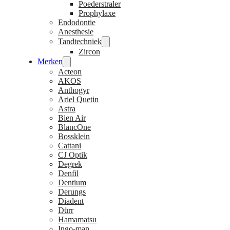
Poederstraler
Prophylaxe
Endodontie
Anesthesie
Tandtechniek
Zircon
Merken
Acteon
AKOS
Anthogyr
Ariel Quetin
Astra
Bien Air
BlancOne
Bossklein
Cattani
CJ Optik
Degrek
Denfil
Dentium
Derungs
Diadent
Dürr
Hamamatsu
Ingo-man