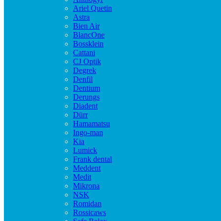
Ariel Quetin
Astra
Bien Air
BlancOne
Bossklein
Cattani
CJ Optik
Degrek
Denfil
Dentium
Derungs
Diadent
Dürr
Hamamatsu
Ingo-man
Kia
Lumick
Frank dental
Meddent
Medit
Mikrona
NSK
Romidan
Rossicaws