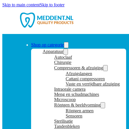
Skip to main content
Skip to footer
Shop op categorie
Apparatuur
Autoclaaf
Chirurgie
Compressoren & afzuiging
Afzuigslangen
Cattani compressoren
Vaste en verrijdbare afzuiging
Intraorale camera
Meng en schudmachines
Microscoop
Röntgen & beeldvorming
Röntgen armen
Sensoren
Sterilisatie
Tandenbleken