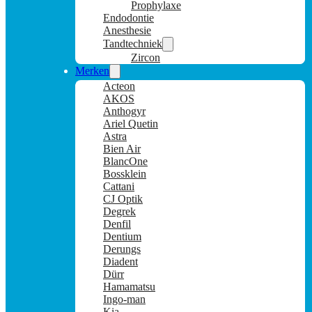
Prophylaxe
Endodontie
Anesthesie
Tandtechniek
Zircon
Merken
Acteon
AKOS
Anthogyr
Ariel Quetin
Astra
Bien Air
BlancOne
Bossklein
Cattani
CJ Optik
Degrek
Denfil
Dentium
Derungs
Diadent
Dürr
Hamamatsu
Ingo-man
Kia