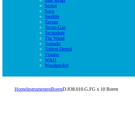
Safe Relax
Septol
Soco
Sterilife
Tavom
Tecno-Gaz
Tecnodent
The Wand
Tornado
Trident Dental
Visiano
W&H
Woodpecker
Home
Instrumenten
Boren
D.838.010.G.FG x 10 Boren