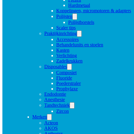
Hardmetaal
Koppelingen, micromotoren & adapters
Polijsten
Polijstborstels
Scaler tips
Praktijkinrichting
Accessoires
Behandelunits en stoelen
Kasten
Verlichting
Zadelkrukken
Disposables
Composiet
Fluoride
Poederstraler
Prophylaxe
Endodontie
Anesthesie
Tandtechniek
Zircon
Merken
Acteon
AKOS
Anthogyr