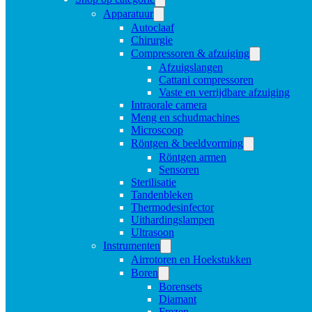
Apparatuur
Autoclaaf
Chirurgie
Compressoren & afzuiging
Afzuigslangen
Cattani compressoren
Vaste en verrijdbare afzuiging
Intraorale camera
Meng en schudmachines
Microscoop
Röntgen & beeldvorming
Röntgen armen
Sensoren
Sterilisatie
Tandenbleken
Thermodesinfector
Uithardingslampen
Ultrasoon
Instrumenten
Airrotoren en Hoekstukken
Boren
Borensets
Diamant
Frezen