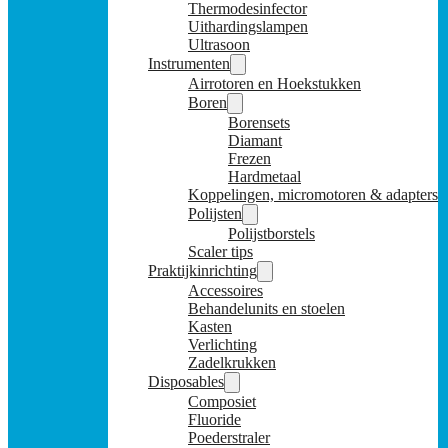
Thermodesinfector
Uithardingslampen
Ultrasoon
Instrumenten
Airrotoren en Hoekstukken
Boren
Borensets
Diamant
Frezen
Hardmetaal
Koppelingen, micromotoren & adapters
Polijsten
Polijstborstels
Scaler tips
Praktijkinrichting
Accessoires
Behandelunits en stoelen
Kasten
Verlichting
Zadelkrukken
Disposables
Composiet
Fluoride
Poederstraler