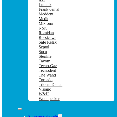
Lumick
Frank dental
Meddent
Medit
Mikrona
NSK
Romidan
Rossicaws
Safe Relax
Septol
Soco
Sterilife
Tavom
Tecno-Gaz
Tecnodent
The Wand
Tornado
Trident Dental
Visiano
W&H
Woodpecker
Shop op categorie