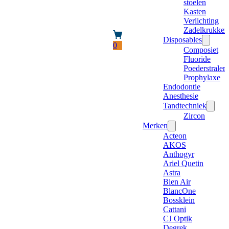
stoelen
Kasten
Verlichting
Zadelkrukken
Disposables
0
Composiet
Fluoride
Poederstraler
Prophylaxe
Endodontie
Anesthesie
Tandtechniek
Zircon
Merken
Acteon
AKOS
Anthogyr
Ariel Quetin
Astra
Bien Air
BlancOne
Bossklein
Cattani
CJ Optik
Degrek