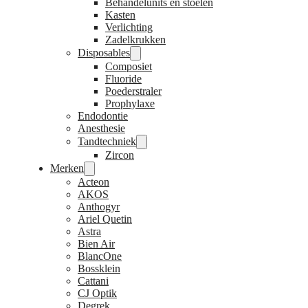
Behandelunits en stoelen
Kasten
Verlichting
Zadelkrukken
Disposables
Composiet
Fluoride
Poederstraler
Prophylaxe
Endodontie
Anesthesie
Tandtechniek
Zircon
Merken
Acteon
AKOS
Anthogyr
Ariel Quetin
Astra
Bien Air
BlancOne
Bossklein
Cattani
CJ Optik
Degrek