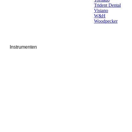
Trident Dental
Visiano
W&H
Woodpecker
Instrumenten