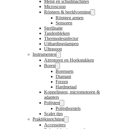
Meng en schudmachines
Microscoop
Röntgen & beeldvorming
Röntgen armen
Sensoren
Sterilisatie
Tandenbleken
Thermodesinfector
Uithardingslampen
Ultrasoon
Instrumenten
Airrotoren en Hoekstukken
Boren
Borensets
Diamant
Frezen
Hardmetaal
Koppelingen, micromotoren &
adapters
Polijsten
Polijstborstels
Scaler tips
Praktijkinrichting
Accessoires