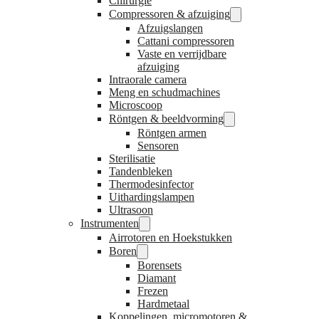
Chirurgie
Compressoren & afzuiging
Afzuigslangen
Cattani compressoren
Vaste en verrijdbare
afzuiging
Intraorale camera
Meng en schudmachines
Microscoop
Röntgen & beeldvorming
Röntgen armen
Sensoren
Sterilisatie
Tandenbleken
Thermodesinfector
Uithardingslampen
Ultrasoon
Instrumenten
Airrotoren en Hoekstukken
Boren
Borensets
Diamant
Frezen
Hardmetaal
Koppelingen, micromotoren &