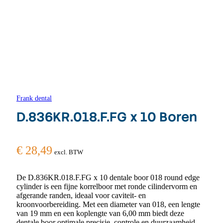
Frank dental
D.836KR.018.F.FG x 10 Boren
€
28,49
excl. BTW
De D.836KR.018.F.FG x 10 dentale boor 018 round edge
cylinder is een fijne korrelboor met ronde cilindervorm en
afgerande randen, ideaal voor caviteit- en
kroonvoorbereiding. Met een diameter van 018, een lengte
van 19 mm en een koplengte van 6,00 mm biedt deze
dentale boor optimale precisie, controle en duurzaamheid