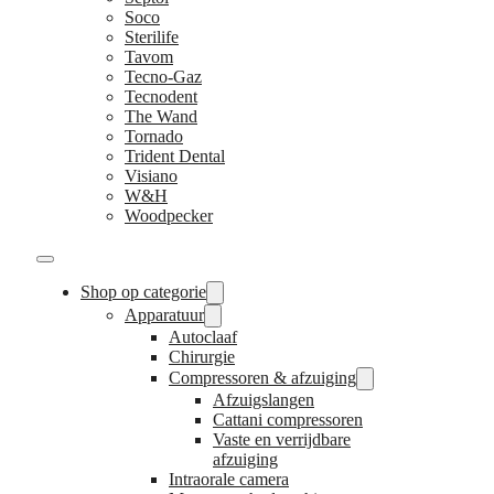
Soco
Sterilife
Tavom
Tecno-Gaz
Tecnodent
The Wand
Tornado
Trident Dental
Visiano
W&H
Woodpecker
Shop op categorie
Apparatuur
Autoclaaf
Chirurgie
Compressoren & afzuiging
Afzuigslangen
Cattani compressoren
Vaste en verrijdbare
afzuiging
Intraorale camera