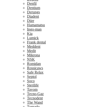
Denfil
Dentium
Derungs
Diadent
Dürr
Hamamatsu
Ingo-man
Kia
Lumick
Frank dental
Meddent
Medit
Mikrona
NSK
Romidan
Rossicaws
Safe Relax
Septol
Soco
Sterilife
Tavom
Tecno-Gaz
Tecnodent
The Wand
Tornado