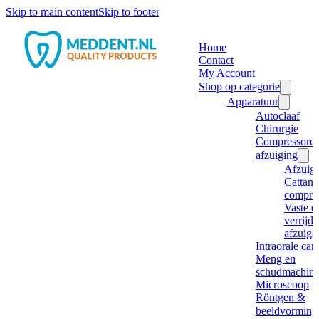
Skip to main content
Skip to footer
Home
Contact
My Account
Shop op categorie
Apparatuur
Autoclaaf
Chirurgie
Compressore
afzuiging
Afzuig
Cattani
compre
Vaste e
verrijd
afzuigi
Intraorale ca
Meng en
schudmachine
Microscoop
Röntgen &
beeldvorming