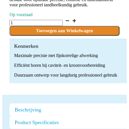
voor professioneel tandheelkundig gebruik.
Op voorraad
D.836KR.018.F.FG
x
10
Toevoegen aan Winkelwagen
Boren
quantity
Kenmerken
Maximale precisie met fijnkorrelige afwerking
Efficiënt boren bij caviteit- en kroonvoorbereiding
Duurzaam ontwerp voor langdurig professioneel gebruik
Beschrijving
Product Specificaties