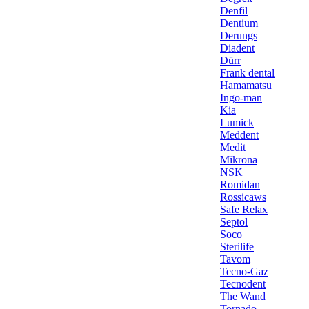
Denfil
Dentium
Derungs
Diadent
Dürr
Frank dental
Hamamatsu
Ingo-man
Kia
Lumick
Meddent
Medit
Mikrona
NSK
Romidan
Rossicaws
Safe Relax
Septol
Soco
Sterilife
Tavom
Tecno-Gaz
Tecnodent
The Wand
Tornado