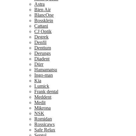
Astra
Bien Air
BlancOne
Bossklein
Cattani
CJ Optik
Degrek
Denfil
Dentium
Derungs
Diadent
Dürr
Hamamatsu
Ingo-man
Kia
Lumick
Frank dental
Meddent
Medit
Mikrona
NSK
Romidan
Rossicaws
Safe Relax
Septol