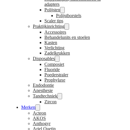
adapters
Polijsten
Polijstborstels
Scaler tips
Praktijkinrichting
Accessoires
Behandelunits en stoelen
Kasten
Verlichting
Zadelkrukken
Disposables
Composiet
Fluoride
Poederstraler
Prophylaxe
Endodontie
Anesthesie
Tandtechniek
Zircon
Merken
Acteon
AKOS
Anthogyr
Ariel Quetin