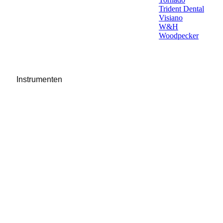
Trident Dental
Visiano
W&H
Woodpecker
Instrumenten