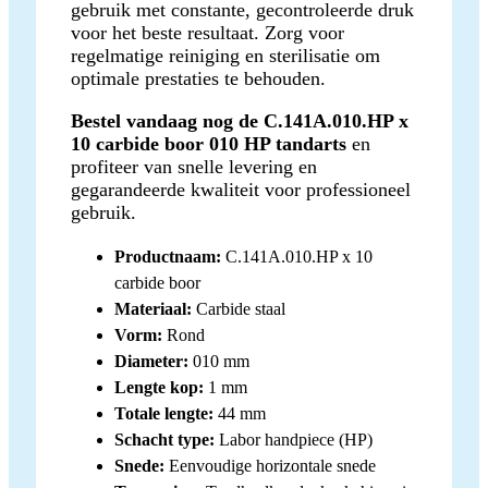
gebruik met constante, gecontroleerde druk
voor het beste resultaat. Zorg voor
regelmatige reiniging en sterilisatie om
optimale prestaties te behouden.
Bestel vandaag nog de C.141A.010.HP x
10 carbide boor 010 HP tandarts
en
profiteer van snelle levering en
gegarandeerde kwaliteit voor professioneel
gebruik.
Productnaam:
C.141A.010.HP x 10
carbide boor
Materiaal:
Carbide staal
Vorm:
Rond
Diameter:
010 mm
Lengte kop:
1 mm
Totale lengte:
44 mm
Schacht type:
Labor handpiece (HP)
Snede:
Eenvoudige horizontale snede