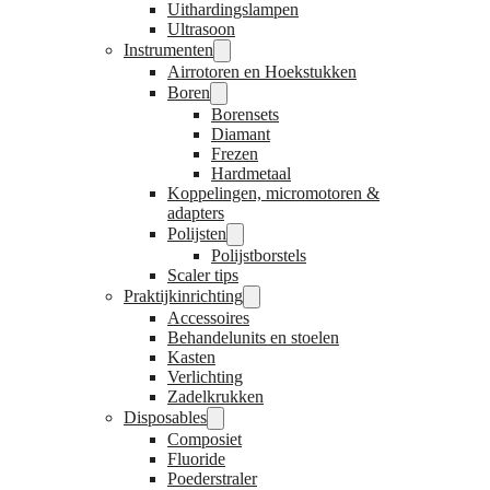
Uithardingslampen
Ultrasoon
Instrumenten
Airrotoren en Hoekstukken
Boren
Borensets
Diamant
Frezen
Hardmetaal
Koppelingen, micromotoren &
adapters
Polijsten
Polijstborstels
Scaler tips
Praktijkinrichting
Accessoires
Behandelunits en stoelen
Kasten
Verlichting
Zadelkrukken
Disposables
Composiet
Fluoride
Poederstraler