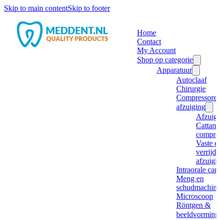
Skip to main content
Skip to footer
Home
Contact
My Account
Shop op categorie
Apparatuur
Autoclaaf
Chirurgie
Compressore
afzuiging
Afzuig
Cattani
compre
Vaste e
verrijd
afzuigi
Intraorale ca
Meng en
schudmachine
Microscoop
Röntgen &
beeldvorming