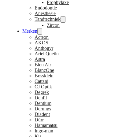
Prophylaxe
Endodontie
Anesthesie
Tandtechniek
Zircon
Merken
Acteon
AKOS
Anthogyr
Ariel Quetin
Astra
Bien Air
BlancOne
Bossklein
Cattani
CJ Optik
Degrek
Denfil
Dentium
Derungs
Diadent
Dürr
Hamamatsu
Ingo-man
Kia