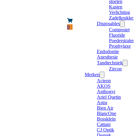
stoelen
Kasten
Verlichting
Zadelkrukken
Disposables
0
Composiet
Fluoride
Poederstraler
Prophylaxe
Endodontie
Anesthesie
Tandtechniek
Zircon
Merken
Acteon
AKOS
Anthogyr
Ariel Quetin
Astra
Bien Air
BlancOne
Bossklein
Cattani
CJ Optik
Degrek