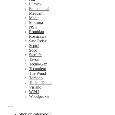
Lumick
Frank dental
Meddent
Medit
Mikrona
NSK
Romidan
Rossicaws
Safe Relax
Septol
Soco
Sterilife
Tavom
Tecno-Gaz
Tecnodent
The Wand
Tornado
Trident Dental
Visiano
W&H
Woodpecker
Shop op categorie