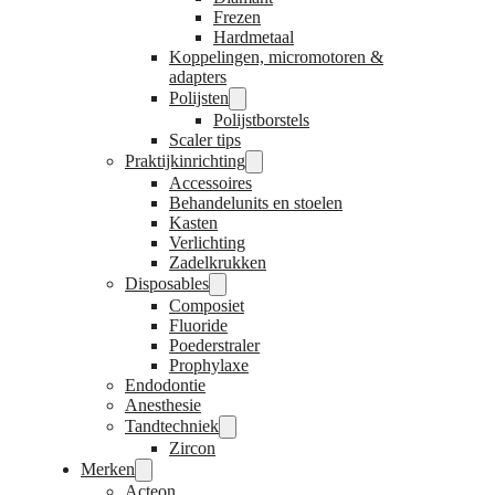
Frezen
Hardmetaal
Koppelingen, micromotoren &
adapters
Polijsten
Polijstborstels
Scaler tips
Praktijkinrichting
Accessoires
Behandelunits en stoelen
Kasten
Verlichting
Zadelkrukken
Disposables
Composiet
Fluoride
Poederstraler
Prophylaxe
Endodontie
Anesthesie
Tandtechniek
Zircon
Merken
Acteon