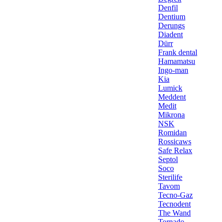
Denfil
Dentium
Derungs
Diadent
Dürr
Frank dental
Hamamatsu
Ingo-man
Kia
Lumick
Meddent
Medit
Mikrona
NSK
Romidan
Rossicaws
Safe Relax
Septol
Soco
Sterilife
Tavom
Tecno-Gaz
Tecnodent
The Wand
Tornado