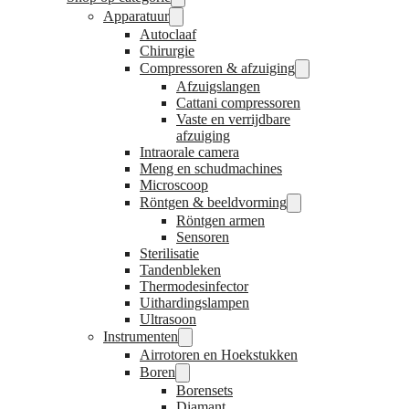
Apparatuur
Autoclaaf
Chirurgie
Compressoren & afzuiging
Afzuigslangen
Cattani compressoren
Vaste en verrijdbare
afzuiging
Intraorale camera
Meng en schudmachines
Microscoop
Röntgen & beeldvorming
Röntgen armen
Sensoren
Sterilisatie
Tandenbleken
Thermodesinfector
Uithardingslampen
Ultrasoon
Instrumenten
Airrotoren en Hoekstukken
Boren
Borensets
Diamant