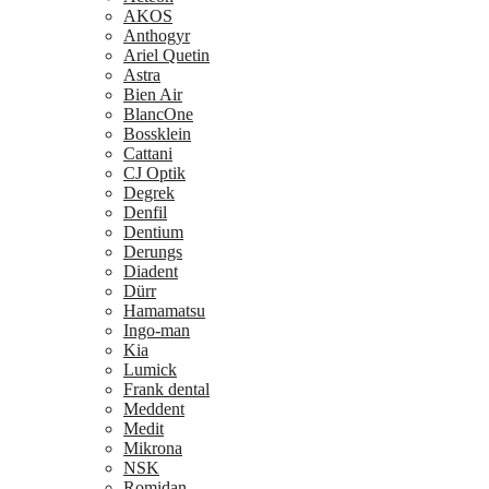
AKOS
Anthogyr
Ariel Quetin
Astra
Bien Air
BlancOne
Bossklein
Cattani
CJ Optik
Degrek
Denfil
Dentium
Derungs
Diadent
Dürr
Hamamatsu
Ingo-man
Kia
Lumick
Frank dental
Meddent
Medit
Mikrona
NSK
Romidan