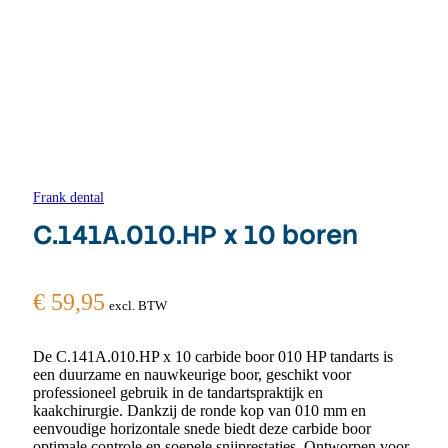
Frank dental
C.141A.010.HP x 10 boren
€
59,95
excl. BTW
De C.141A.010.HP x 10 carbide boor 010 HP tandarts is
een duurzame en nauwkeurige boor, geschikt voor
professioneel gebruik in de tandartspraktijk en
kaakchirurgie. Dankzij de ronde kop van 010 mm en
eenvoudige horizontale snede biedt deze carbide boor
optimale controle en soepele snijprestaties. Ontworpen voor