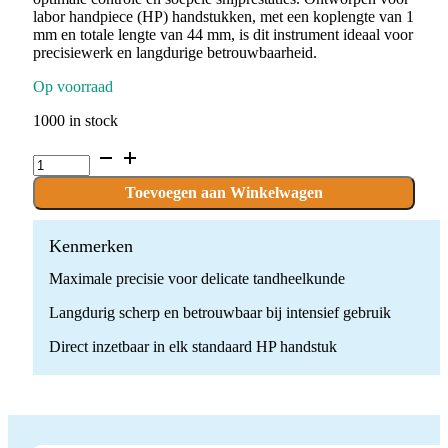
labor handpiece (HP) handstukken, met een koplengte van 1
mm en totale lengte van 44 mm, is dit instrument ideaal voor
precisiewerk en langdurige betrouwbaarheid.
Op voorraad
1000 in stock
C.141A.010.HP
x
10
Toevoegen aan Winkelwagen
boren
quantity
Kenmerken
Maximale precisie voor delicate tandheelkunde
Langdurig scherp en betrouwbaar bij intensief gebruik
Direct inzetbaar in elk standaard HP handstuk