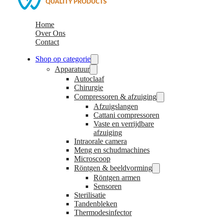
Home
Over Ons
Contact
Shop op categorie
Apparatuur
Autoclaaf
Chirurgie
Compressoren & afzuiging
Afzuigslangen
Cattani compressoren
Vaste en verrijdbare
afzuiging
Intraorale camera
Meng en schudmachines
Microscoop
Röntgen & beeldvorming
Röntgen armen
Sensoren
Sterilisatie
Tandenbleken
Thermodesinfector