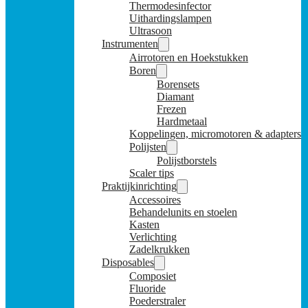
Thermodesinfector
Uithardingslampen
Ultrasoon
Instrumenten
Airrotoren en Hoekstukken
Boren
Borensets
Diamant
Frezen
Hardmetaal
Koppelingen, micromotoren & adapters
Polijsten
Polijstborstels
Scaler tips
Praktijkinrichting
Accessoires
Behandelunits en stoelen
Kasten
Verlichting
Zadelkrukken
Disposables
Composiet
Fluoride
Poederstraler