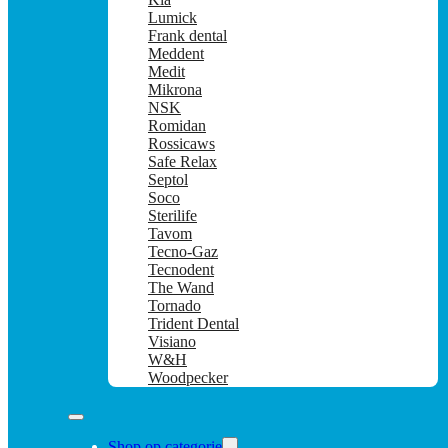
Lumick
Frank dental
Meddent
Medit
Mikrona
NSK
Romidan
Rossicaws
Safe Relax
Septol
Soco
Sterilife
Tavom
Tecno-Gaz
Tecnodent
The Wand
Tornado
Trident Dental
Visiano
W&H
Woodpecker
Shop op categorie