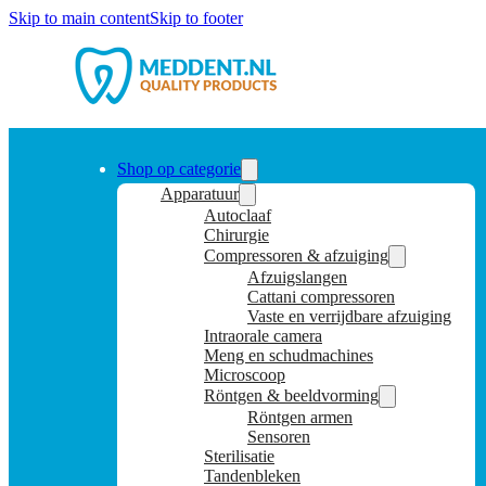
Skip to main content
Skip to footer
Shop op categorie
Apparatuur
Autoclaaf
Chirurgie
Compressoren & afzuiging
Afzuigslangen
Cattani compressoren
Vaste en verrijdbare afzuiging
Intraorale camera
Meng en schudmachines
Microscoop
Röntgen & beeldvorming
Röntgen armen
Sensoren
Sterilisatie
Tandenbleken