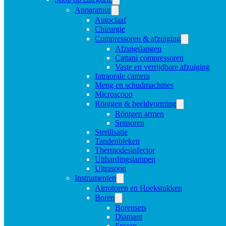
Apparatuur
Autoclaaf
Chirurgie
Compressoren & afzuiging
Afzuigslangen
Cattani compressoren
Vaste en verrijdbare afzuiging
Intraorale camera
Meng en schudmachines
Microscoop
Röntgen & beeldvorming
Röntgen armen
Sensoren
Sterilisatie
Tandenbleken
Thermodesinfector
Uithardingslampen
Ultrasoon
Instrumenten
Airrotoren en Hoekstukken
Boren
Borensets
Diamant
Frezen