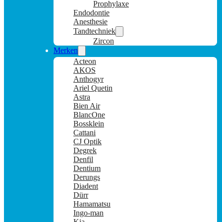
Prophylaxe
Endodontie
Anesthesie
Tandtechniek
Zircon
Merken
Acteon
AKOS
Anthogyr
Ariel Quetin
Astra
Bien Air
BlancOne
Bossklein
Cattani
CJ Optik
Degrek
Denfil
Dentium
Derungs
Diadent
Dürr
Hamamatsu
Ingo-man
Kia