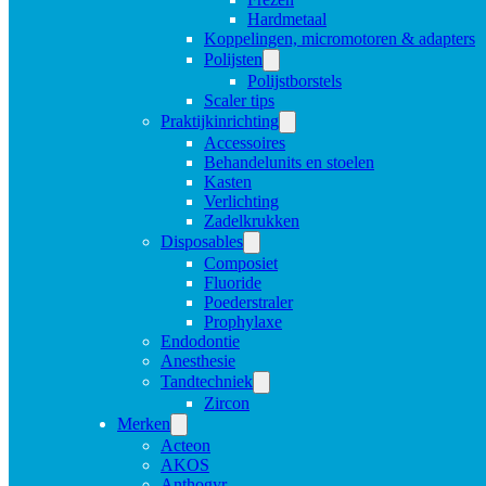
Hardmetaal
Koppelingen, micromotoren & adapters
Polijsten
Polijstborstels
Scaler tips
Praktijkinrichting
Accessoires
Behandelunits en stoelen
Kasten
Verlichting
Zadelkrukken
Disposables
Composiet
Fluoride
Poederstraler
Prophylaxe
Endodontie
Anesthesie
Tandtechniek
Zircon
Merken
Acteon
AKOS
Anthogyr