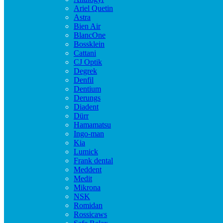
Ariel Quetin
Astra
Bien Air
BlancOne
Bossklein
Cattani
CJ Optik
Degrek
Denfil
Dentium
Derungs
Diadent
Dürr
Hamamatsu
Ingo-man
Kia
Lumick
Frank dental
Meddent
Medit
Mikrona
NSK
Romidan
Rossicaws