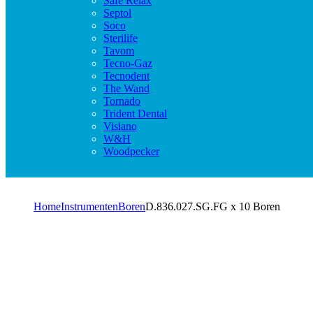
Safe Relax
Septol
Soco
Sterilife
Tavom
Tecno-Gaz
Tecnodent
The Wand
Tornado
Trident Dental
Visiano
W&H
Woodpecker
Home
Instrumenten
Boren
D.836.027.SG.FG x 10 Boren