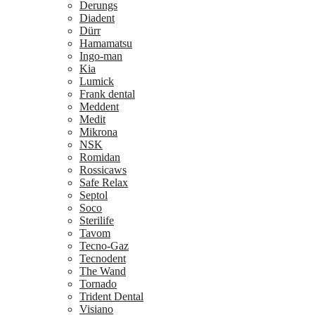
Derungs
Diadent
Dürr
Hamamatsu
Ingo-man
Kia
Lumick
Frank dental
Meddent
Medit
Mikrona
NSK
Romidan
Rossicaws
Safe Relax
Septol
Soco
Sterilife
Tavom
Tecno-Gaz
Tecnodent
The Wand
Tornado
Trident Dental
Visiano