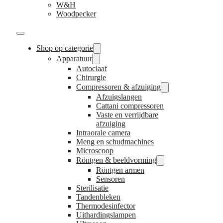
W&H
Woodpecker
Shop op categorie
Apparatuur
Autoclaaf
Chirurgie
Compressoren & afzuiging
Afzuigslangen
Cattani compressoren
Vaste en verrijdbare
afzuiging
Intraorale camera
Meng en schudmachines
Microscoop
Röntgen & beeldvorming
Röntgen armen
Sensoren
Sterilisatie
Tandenbleken
Thermodesinfector
Uithardingslampen