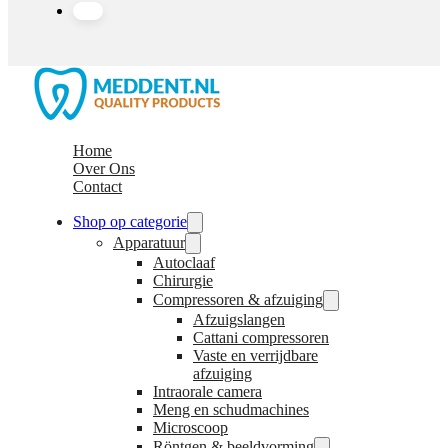
Home
Over Ons
Contact
Shop op categorie
Apparatuur
Autoclaaf
Chirurgie
Compressoren & afzuiging
Afzuigslangen
Cattani compressoren
Vaste en verrijdbare
afzuiging
Intraorale camera
Meng en schudmachines
Microscoop
Röntgen & beeldvorming