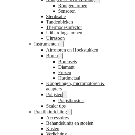
Röntgen armen
Sensoren
Sterilisatie
Tandenbleken
Thermodesinfector
Uithardingslampen
Ultrasoon
Instrumenten
Airrotoren en Hoekstukken
Boren
Borensets
Diamant
Frezen
Hardmetaal
Koppelingen, micromotoren &
adapters
Polijsten
Polijstborstels
Scaler tips
Praktijkinrichting
Accessoires
Behandelunits en stoelen
Kasten
Verlichting