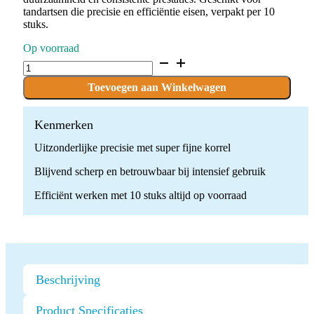
tandartsen die precisie en efficiëntie eisen, verpakt per 10
stuks.
Op voorraad
D.836.010.C.FG
x
10
Toevoegen aan Winkelwagen
Boren
quantity
Kenmerken
Uitzonderlijke precisie met super fijne korrel
Blijvend scherp en betrouwbaar bij intensief gebruik
Efficiënt werken met 10 stuks altijd op voorraad
Beschrijving
Product Specificaties