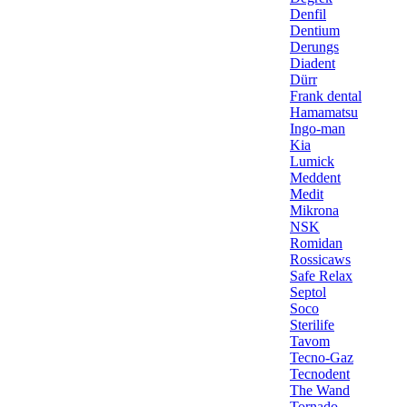
Denfil
Dentium
Derungs
Diadent
Dürr
Frank dental
Hamamatsu
Ingo-man
Kia
Lumick
Meddent
Medit
Mikrona
NSK
Romidan
Rossicaws
Safe Relax
Septol
Soco
Sterilife
Tavom
Tecno-Gaz
Tecnodent
The Wand
Tornado