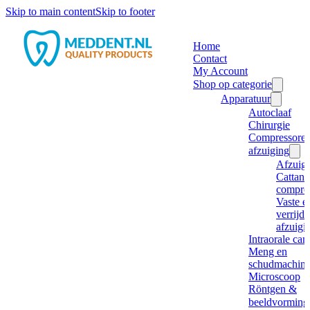
Skip to main content
Skip to footer
Home
Contact
My Account
Shop op categorie
Apparatuur
Autoclaaf
Chirurgie
Compressore
afzuiging
Afzuig
Cattani
compre
Vaste e
verrijd
afzuigi
Intraorale ca
Meng en
schudmachine
Microscoop
Röntgen &
beeldvorming