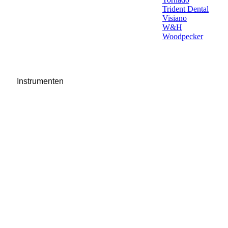
Trident Dental
Visiano
W&H
Woodpecker
Instrumenten