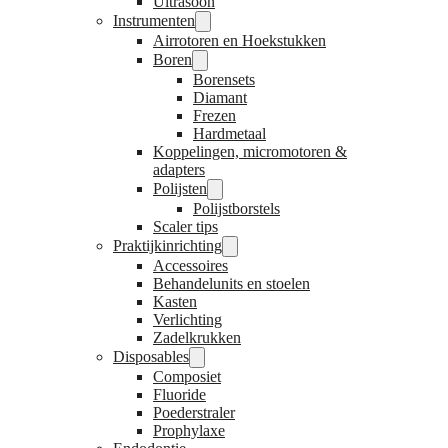
Ultrasoon
Instrumenten
Airrotoren en Hoekstukken
Boren
Borensets
Diamant
Frezen
Hardmetaal
Koppelingen, micromotoren &
adapters
Polijsten
Polijstborstels
Scaler tips
Praktijkinrichting
Accessoires
Behandelunits en stoelen
Kasten
Verlichting
Zadelkrukken
Disposables
Composiet
Fluoride
Poederstraler
Prophylaxe