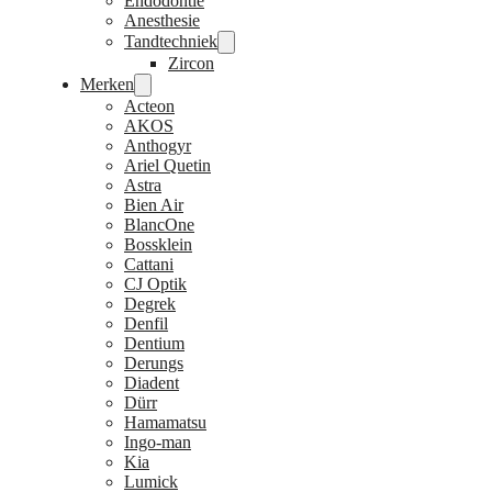
Endodontie
Anesthesie
Tandtechniek
Zircon
Merken
Acteon
AKOS
Anthogyr
Ariel Quetin
Astra
Bien Air
BlancOne
Bossklein
Cattani
CJ Optik
Degrek
Denfil
Dentium
Derungs
Diadent
Dürr
Hamamatsu
Ingo-man
Kia
Lumick