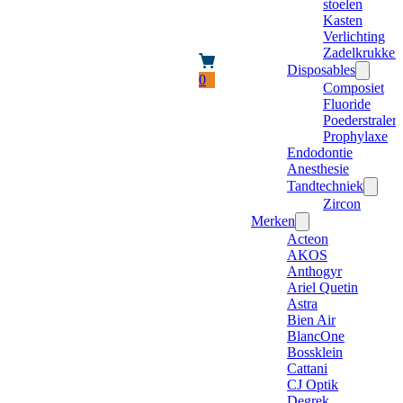
stoelen
Kasten
Verlichting
Zadelkrukken
Disposables
0
Composiet
Fluoride
Poederstraler
Prophylaxe
Endodontie
Anesthesie
Tandtechniek
Zircon
Merken
Acteon
AKOS
Anthogyr
Ariel Quetin
Astra
Bien Air
BlancOne
Bossklein
Cattani
CJ Optik
Degrek