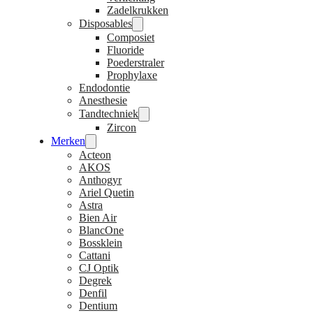
Zadelkrukken
Disposables
Composiet
Fluoride
Poederstraler
Prophylaxe
Endodontie
Anesthesie
Tandtechniek
Zircon
Merken
Acteon
AKOS
Anthogyr
Ariel Quetin
Astra
Bien Air
BlancOne
Bossklein
Cattani
CJ Optik
Degrek
Denfil
Dentium