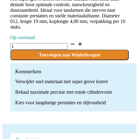
dentale boor optimale controle, nauwkeurigheid en
duurzaamheid. Ideaal voor tandartsen die streven naar
constante prestaties en snelle materiaalafname. Diameter
012, lengte 19 mm, koplengte 4,00 mm, verpakking per 10
stuks.
Op voorraad
D.835KR.012.SG.FG
x
10
Toevoegen aan Winkelwagen
Boren
quantity
Kenmerken
Verwijder snel materiaal met super grove korrel
Behaal maximale precisie met ronde cilindervorm
Kies voor langdurige prestaties en slijtvastheid