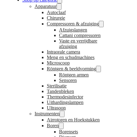
Apparatuur
Autoclaaf
Chirurgie
Compressoren & afzuiging
Afzuigslangen
Cattani compressoren
Vaste en verrijdbare
afzuiging
Intraorale camera
Meng en schudmachines
Microscoop
Röntgen & beeldvorming
Röntgen armen
Sensoren
Sterilisatie
Tandenbleken
Thermodesinfector
Uithardingslampen
Ultrasoon
Instrumenten
Airrotoren en Hoekstukken
Boren
Borensets