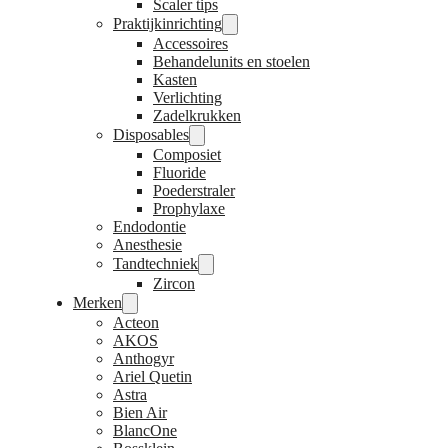
Scaler tips
Praktijkinrichting
Accessoires
Behandelunits en stoelen
Kasten
Verlichting
Zadelkrukken
Disposables
Composiet
Fluoride
Poederstraler
Prophylaxe
Endodontie
Anesthesie
Tandtechniek
Zircon
Merken
Acteon
AKOS
Anthogyr
Ariel Quetin
Astra
Bien Air
BlancOne