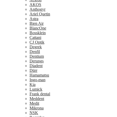
AKOS
Anthogyr
Ariel Quetin
Astra
Bien Air
BlancOne
Bossklein
Cattani
CJ Optik
Degrek
Denfil
Dentium
Derungs
Diadent
Dürr
Hamamatsu
Ingo-man
Kia
Lumick
Frank dental
Meddent
Medit
Mikrona
NSK