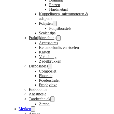
Diamant
Frezen
Hardmetaal
Koppelingen, micromotoren &
adapters
Polijsten
Polijstborstels
Scaler tips
Praktijkinrichting
Accessoires
Behandelunits en stoelen
Kasten
Verlichting
Zadelkrukken
Disposables
Composiet
Fluoride
Poederstraler
Prophylaxe
Endodontie
Anesthesie
Tandtechniek
Zircon
Merken
Acteon