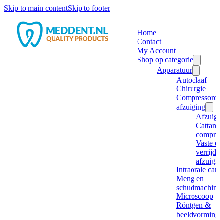
Skip to main content
Skip to footer
Home
Contact
My Account
Shop op categorie
Apparatuur
Autoclaaf
Chirurgie
Compressore
afzuiging
Afzuig
Cattani
compre
Vaste e
verrijd
afzuigi
Intraorale ca
Meng en
schudmachine
Microscoop
Röntgen &
beeldvorming