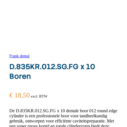
Frank dental
D.835KR.012.SG.FG x 10
Boren
€
18,50
excl. BTW
De D.835KR.012.SG.FG x 10 dentale boor 012 round edge
cylinder is een professionele boor voor tandheelkundig
gebruik, ontworpen voor efficiënte caviteitspreparatie. Met
een super grove korrel en ronde cilindervorm biedt deze