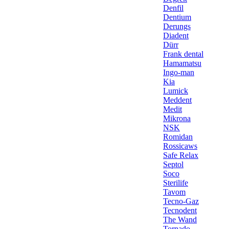
Denfil
Dentium
Derungs
Diadent
Dürr
Frank dental
Hamamatsu
Ingo-man
Kia
Lumick
Meddent
Medit
Mikrona
NSK
Romidan
Rossicaws
Safe Relax
Septol
Soco
Sterilife
Tavom
Tecno-Gaz
Tecnodent
The Wand
Tornado