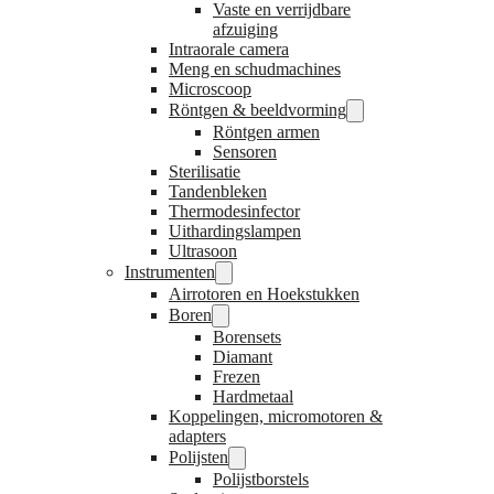
Vaste en verrijdbare
afzuiging
Intraorale camera
Meng en schudmachines
Microscoop
Röntgen & beeldvorming
Röntgen armen
Sensoren
Sterilisatie
Tandenbleken
Thermodesinfector
Uithardingslampen
Ultrasoon
Instrumenten
Airrotoren en Hoekstukken
Boren
Borensets
Diamant
Frezen
Hardmetaal
Koppelingen, micromotoren &
adapters
Polijsten
Polijstborstels