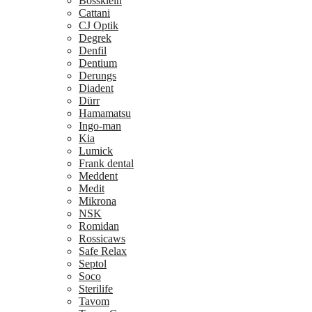
Bossklein
Cattani
CJ Optik
Degrek
Denfil
Dentium
Derungs
Diadent
Dürr
Hamamatsu
Ingo-man
Kia
Lumick
Frank dental
Meddent
Medit
Mikrona
NSK
Romidan
Rossicaws
Safe Relax
Septol
Soco
Sterilife
Tavom