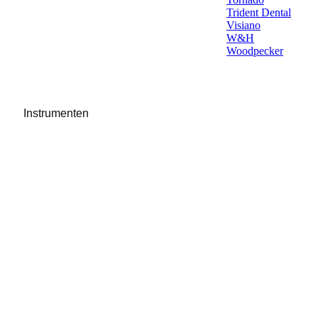
Trident Dental
Visiano
W&H
Woodpecker
Instrumenten