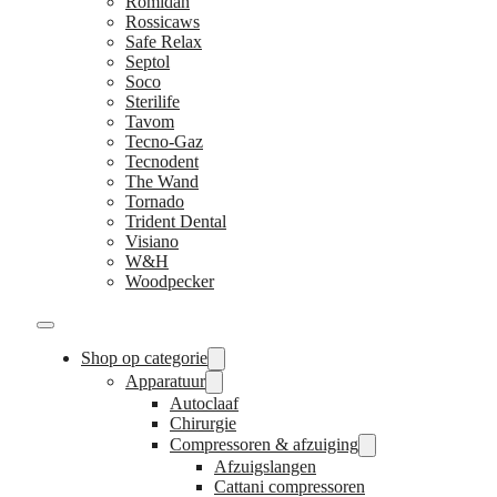
Romidan
Rossicaws
Safe Relax
Septol
Soco
Sterilife
Tavom
Tecno-Gaz
Tecnodent
The Wand
Tornado
Trident Dental
Visiano
W&H
Woodpecker
Shop op categorie
Apparatuur
Autoclaaf
Chirurgie
Compressoren & afzuiging
Afzuigslangen
Cattani compressoren