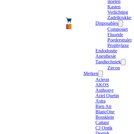
stoelen
Kasten
Verlichting
Zadelkrukken
Disposables
0
Composiet
Fluoride
Poederstraler
Prophylaxe
Endodontie
Anesthesie
Tandtechniek
Zircon
Merken
Acteon
AKOS
Anthogyr
Ariel Quetin
Astra
Bien Air
BlancOne
Bossklein
Cattani
CJ Optik
Degrek