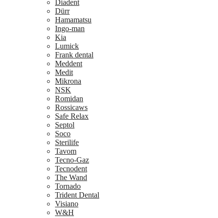
Diadent
Dürr
Hamamatsu
Ingo-man
Kia
Lumick
Frank dental
Meddent
Medit
Mikrona
NSK
Romidan
Rossicaws
Safe Relax
Septol
Soco
Sterilife
Tavom
Tecno-Gaz
Tecnodent
The Wand
Tornado
Trident Dental
Visiano
W&H