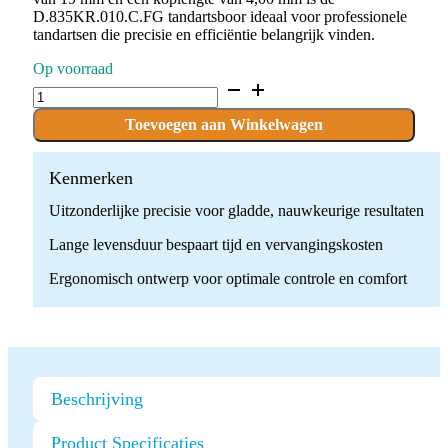
D.835KR.010.C.FG tandartsboor ideaal voor professionele
tandartsen die precisie en efficiëntie belangrijk vinden.
Op voorraad
D.835KR.010.C.FG
x
10
Toevoegen aan Winkelwagen
Boren
quantity
Kenmerken
Uitzonderlijke precisie voor gladde, nauwkeurige resultaten
Lange levensduur bespaart tijd en vervangingskosten
Ergonomisch ontwerp voor optimale controle en comfort
Beschrijving
Product Specificaties