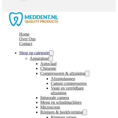
Home
Over Ons
Contact
Shop op categorie
Apparatuur
Autoclaaf
Chirurgie
Compressoren & afzuiging
Afzuigslangen
Cattani compressoren
Vaste en verrijdbare
afzuiging
Intraorale camera
Meng en schudmachines
Microscoop
Röntgen & beeldvorming
Röntgen armen