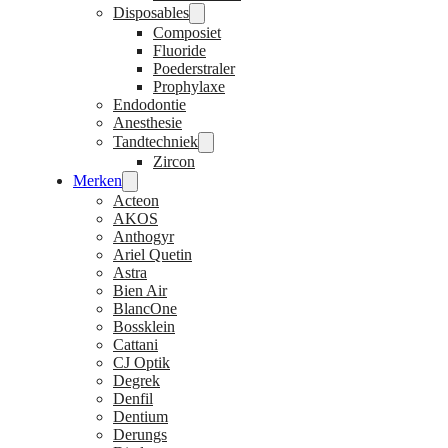
Disposables
Composiet
Fluoride
Poederstraler
Prophylaxe
Endodontie
Anesthesie
Tandtechniek
Zircon
Merken
Acteon
AKOS
Anthogyr
Ariel Quetin
Astra
Bien Air
BlancOne
Bossklein
Cattani
CJ Optik
Degrek
Denfil
Dentium
Derungs