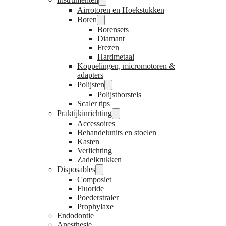
Airrotoren en Hoekstukken
Boren
Borensets
Diamant
Frezen
Hardmetaal
Koppelingen, micromotoren &
adapters
Polijsten
Polijstborstels
Scaler tips
Praktijkinrichting
Accessoires
Behandelunits en stoelen
Kasten
Verlichting
Zadelkrukken
Disposables
Composiet
Fluoride
Poederstraler
Prophylaxe
Endodontie
Anesthesie