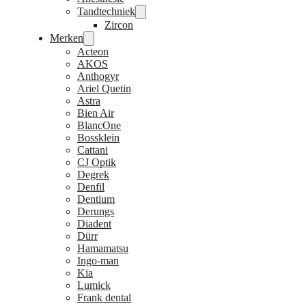
Tandtechniek
Zircon
Merken
Acteon
AKOS
Anthogyr
Ariel Quetin
Astra
Bien Air
BlancOne
Bossklein
Cattani
CJ Optik
Degrek
Denfil
Dentium
Derungs
Diadent
Dürr
Hamamatsu
Ingo-man
Kia
Lumick
Frank dental