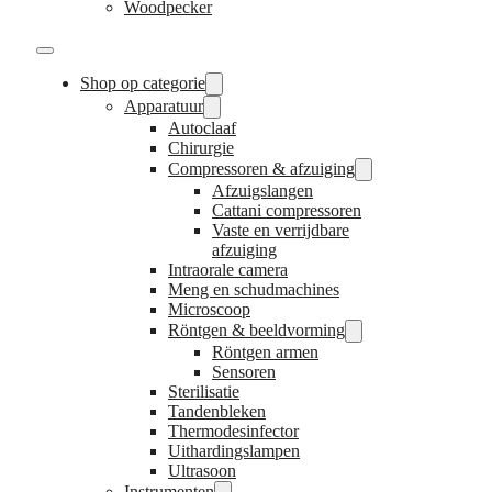
Woodpecker
Shop op categorie
Apparatuur
Autoclaaf
Chirurgie
Compressoren & afzuiging
Afzuigslangen
Cattani compressoren
Vaste en verrijdbare
afzuiging
Intraorale camera
Meng en schudmachines
Microscoop
Röntgen & beeldvorming
Röntgen armen
Sensoren
Sterilisatie
Tandenbleken
Thermodesinfector
Uithardingslampen
Ultrasoon
Instrumenten