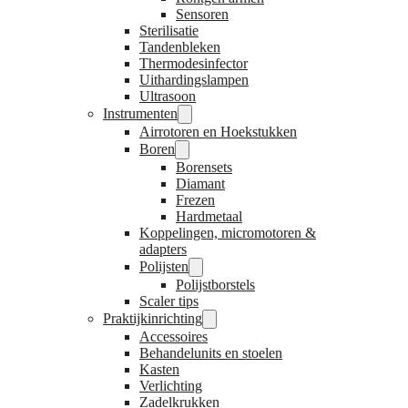
Sensoren
Sterilisatie
Tandenbleken
Thermodesinfector
Uithardingslampen
Ultrasoon
Instrumenten
Airrotoren en Hoekstukken
Boren
Borensets
Diamant
Frezen
Hardmetaal
Koppelingen, micromotoren &
adapters
Polijsten
Polijstborstels
Scaler tips
Praktijkinrichting
Accessoires
Behandelunits en stoelen
Kasten
Verlichting
Zadelkrukken