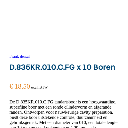
Frank dental
D.835KR.010.C.FG x 10 Boren
€
18,50
excl. BTW
De D.835KR.010.C.FG tandartsboor is een hoogwaardige,
superfijne boor met een ronde cilindervorm en afgerande
randen. Ontworpen voor nauwkeurige cavity preparation,
biedt deze boor uitstekende controle, duurzaamheid en
gebruiksgemak. Met een diameter van 010, een totale lengte
van 19 mm en een koplengte van 4,00 mm is de