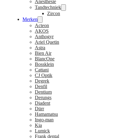
Anesthesie
Tandtechniek
Zircon
Merken
Acteon
AKOS
Anthogyr
Ariel Quetin
Astra
Bien Air
BlancOne
Bossklein
Cattani
CJ Optik
Degrek
Denfil
Dentium
Derungs
Diadent
Dürr
Hamamatsu
Ingo-man
Kia
Lumick
Frank dental