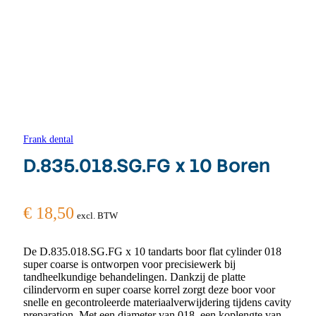
Frank dental
D.835.018.SG.FG x 10 Boren
€
18,50
excl. BTW
De D.835.018.SG.FG x 10 tandarts boor flat cylinder 018
super coarse is ontworpen voor precisiewerk bij
tandheelkundige behandelingen. Dankzij de platte
cilindervorm en super coarse korrel zorgt deze boor voor
snelle en gecontroleerde materiaalverwijdering tijdens cavity
preparation. Met een diameter van 018, een koplengte van