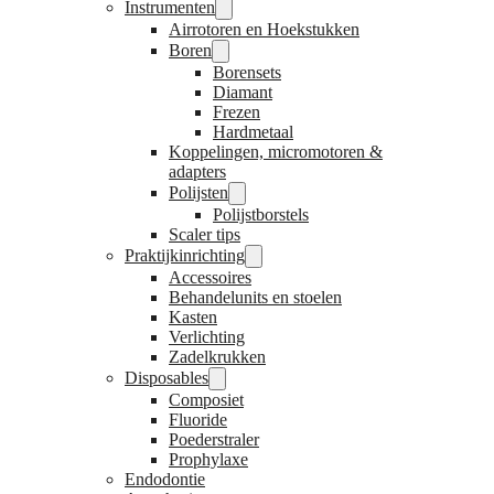
Instrumenten
Airrotoren en Hoekstukken
Boren
Borensets
Diamant
Frezen
Hardmetaal
Koppelingen, micromotoren &
adapters
Polijsten
Polijstborstels
Scaler tips
Praktijkinrichting
Accessoires
Behandelunits en stoelen
Kasten
Verlichting
Zadelkrukken
Disposables
Composiet
Fluoride
Poederstraler
Prophylaxe
Endodontie