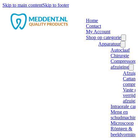
Skip to main content
Skip to footer
Home
Contact
My Account
Shop op categorie
Apparatuur
Autoclaaf
Chirurgie
Compressore
afzuiging
Afzuig
Cattani
compre
Vaste e
verrijd
afzuigi
Intraorale ca
Meng en
schudmachine
Microscoop
Röntgen &
beeldvorming