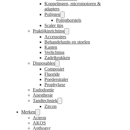
Koppelingen, micromotoren &
adapters
Polijsten
Polijstborstels
Scaler tips
Praktijkinrichting
Accessoires
Behandelunits en stoelen
Kasten
Verlichting
Zadelkrukken
Disposables
Composiet
Fluoride
Poederstraler
Prophylaxe
Endodontie
Anesthesie
Tandtechniek
Zircon
Merken
Acteon
AKOS
Anthogyr