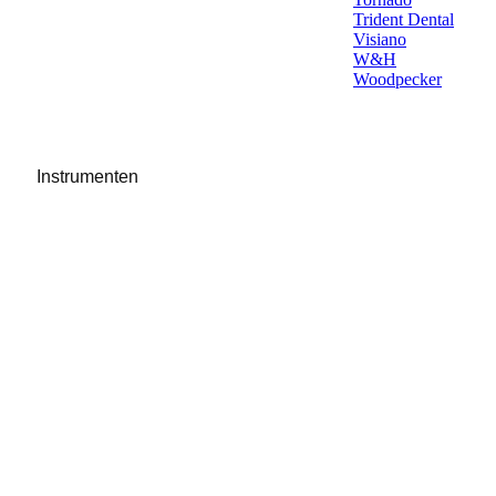
Trident Dental
Visiano
W&H
Woodpecker
Instrumenten