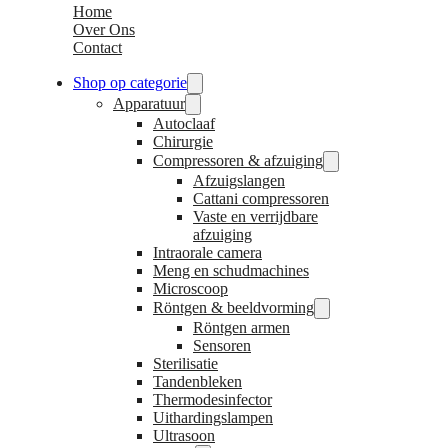
Home
Over Ons
Contact
Shop op categorie
Apparatuur
Autoclaaf
Chirurgie
Compressoren & afzuiging
Afzuigslangen
Cattani compressoren
Vaste en verrijdbare
afzuiging
Intraorale camera
Meng en schudmachines
Microscoop
Röntgen & beeldvorming
Röntgen armen
Sensoren
Sterilisatie
Tandenbleken
Thermodesinfector
Uithardingslampen
Ultrasoon