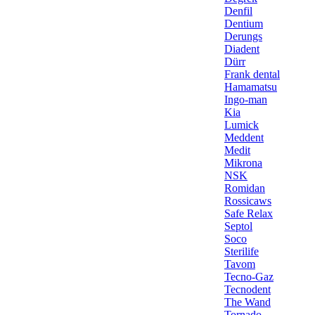
Denfil
Dentium
Derungs
Diadent
Dürr
Frank dental
Hamamatsu
Ingo-man
Kia
Lumick
Meddent
Medit
Mikrona
NSK
Romidan
Rossicaws
Safe Relax
Septol
Soco
Sterilife
Tavom
Tecno-Gaz
Tecnodent
The Wand
Tornado