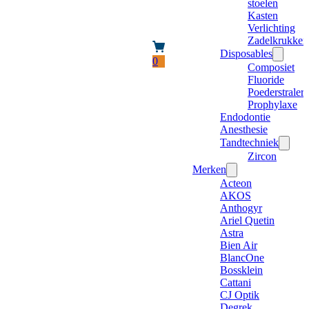
stoelen
Kasten
Verlichting
Zadelkrukken
Disposables
0
Composiet
Fluoride
Poederstraler
Prophylaxe
Endodontie
Anesthesie
Tandtechniek
Zircon
Merken
Acteon
AKOS
Anthogyr
Ariel Quetin
Astra
Bien Air
BlancOne
Bossklein
Cattani
CJ Optik
Degrek