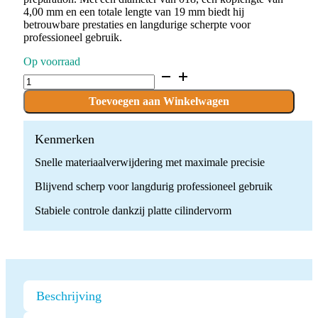
4,00 mm en een totale lengte van 19 mm biedt hij
betrouwbare prestaties en langdurige scherpte voor
professioneel gebruik.
Op voorraad
D.835.018.SG.FG
x
10
Toevoegen aan Winkelwagen
Boren
quantity
Kenmerken
Snelle materiaalverwijdering met maximale precisie
Blijvend scherp voor langdurig professioneel gebruik
Stabiele controle dankzij platte cilindervorm
Beschrijving