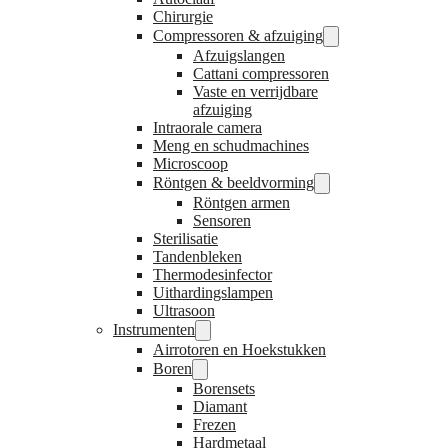
Chirurgie
Compressoren & afzuiging
Afzuigslangen
Cattani compressoren
Vaste en verrijdbare
afzuiging
Intraorale camera
Meng en schudmachines
Microscoop
Röntgen & beeldvorming
Röntgen armen
Sensoren
Sterilisatie
Tandenbleken
Thermodesinfector
Uithardingslampen
Ultrasoon
Instrumenten
Airrotoren en Hoekstukken
Boren
Borensets
Diamant
Frezen
Hardmetaal