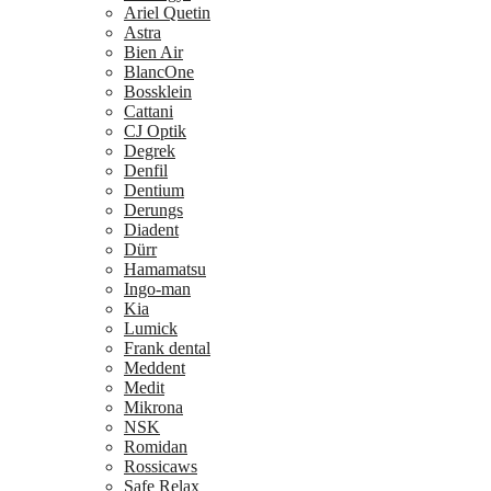
Ariel Quetin
Astra
Bien Air
BlancOne
Bossklein
Cattani
CJ Optik
Degrek
Denfil
Dentium
Derungs
Diadent
Dürr
Hamamatsu
Ingo-man
Kia
Lumick
Frank dental
Meddent
Medit
Mikrona
NSK
Romidan
Rossicaws
Safe Relax