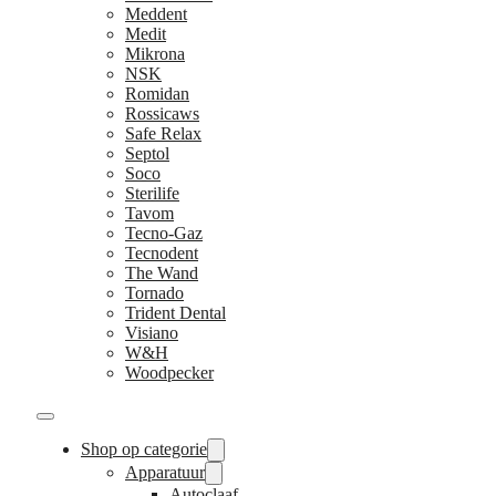
Meddent
Medit
Mikrona
NSK
Romidan
Rossicaws
Safe Relax
Septol
Soco
Sterilife
Tavom
Tecno-Gaz
Tecnodent
The Wand
Tornado
Trident Dental
Visiano
W&H
Woodpecker
Shop op categorie
Apparatuur
Autoclaaf