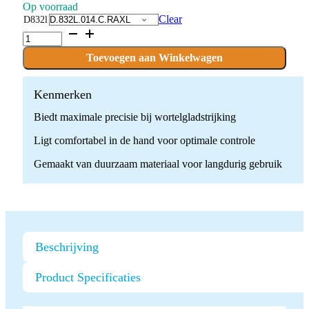
Op voorraad
Clear
D832l
D.832L
x
10
Toevoegen aan Winkelwagen
boren
quantity
Kenmerken
Biedt maximale precisie bij wortelgladstrijking
Ligt comfortabel in de hand voor optimale controle
Gemaakt van duurzaam materiaal voor langdurig gebruik
Beschrijving
Product Specificaties