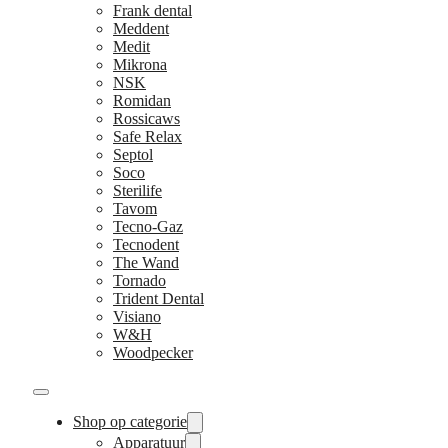
Frank dental
Meddent
Medit
Mikrona
NSK
Romidan
Rossicaws
Safe Relax
Septol
Soco
Sterilife
Tavom
Tecno-Gaz
Tecnodent
The Wand
Tornado
Trident Dental
Visiano
W&H
Woodpecker
Shop op categorie
Apparatuur