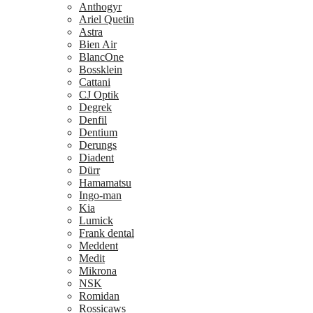
Anthogyr
Ariel Quetin
Astra
Bien Air
BlancOne
Bossklein
Cattani
CJ Optik
Degrek
Denfil
Dentium
Derungs
Diadent
Dürr
Hamamatsu
Ingo-man
Kia
Lumick
Frank dental
Meddent
Medit
Mikrona
NSK
Romidan
Rossicaws