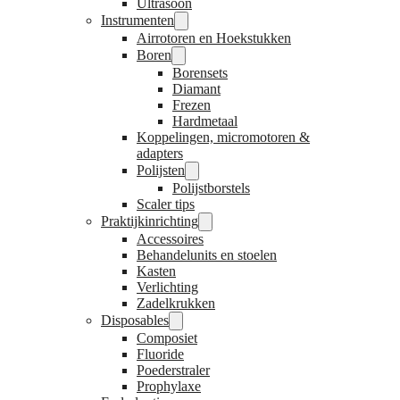
Ultrasoon
Instrumenten
Airrotoren en Hoekstukken
Boren
Borensets
Diamant
Frezen
Hardmetaal
Koppelingen, micromotoren &
adapters
Polijsten
Polijstborstels
Scaler tips
Praktijkinrichting
Accessoires
Behandelunits en stoelen
Kasten
Verlichting
Zadelkrukken
Disposables
Composiet
Fluoride
Poederstraler
Prophylaxe