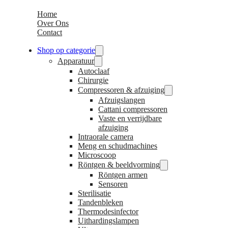
Home
Over Ons
Contact
Shop op categorie
Apparatuur
Autoclaaf
Chirurgie
Compressoren & afzuiging
Afzuigslangen
Cattani compressoren
Vaste en verrijdbare
afzuiging
Intraorale camera
Meng en schudmachines
Microscoop
Röntgen & beeldvorming
Röntgen armen
Sensoren
Sterilisatie
Tandenbleken
Thermodesinfector
Uithardingslampen