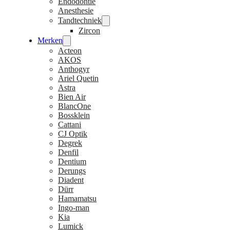
Endodontie
Anesthesie
Tandtechniek
Zircon
Merken
Acteon
AKOS
Anthogyr
Ariel Quetin
Astra
Bien Air
BlancOne
Bossklein
Cattani
CJ Optik
Degrek
Denfil
Dentium
Derungs
Diadent
Dürr
Hamamatsu
Ingo-man
Kia
Lumick