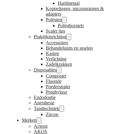
Hardmetaal
Koppelingen, micromotoren &
adapters
Polijsten
Polijstborstels
Scaler tips
Praktijkinrichting
Accessoires
Behandelunits en stoelen
Kasten
Verlichting
Zadelkrukken
Disposables
Composiet
Fluoride
Poederstraler
Prophylaxe
Endodontie
Anesthesie
Tandtechniek
Zircon
Merken
Acteon
AKOS