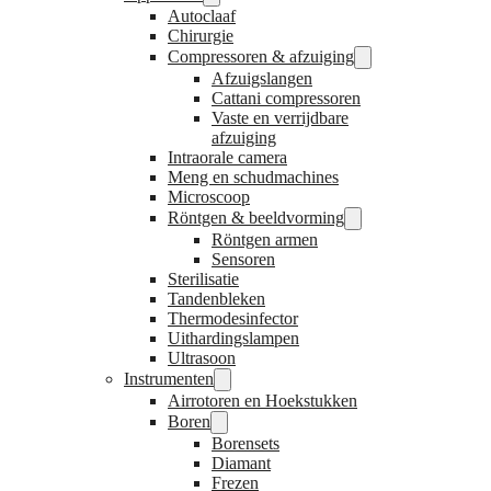
Autoclaaf
Chirurgie
Compressoren & afzuiging
Afzuigslangen
Cattani compressoren
Vaste en verrijdbare
afzuiging
Intraorale camera
Meng en schudmachines
Microscoop
Röntgen & beeldvorming
Röntgen armen
Sensoren
Sterilisatie
Tandenbleken
Thermodesinfector
Uithardingslampen
Ultrasoon
Instrumenten
Airrotoren en Hoekstukken
Boren
Borensets
Diamant
Frezen