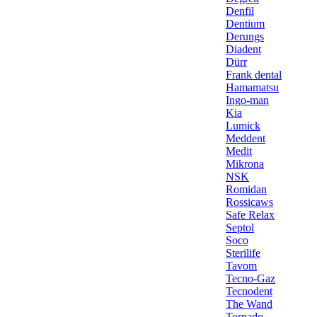
Denfil
Dentium
Derungs
Diadent
Dürr
Frank dental
Hamamatsu
Ingo-man
Kia
Lumick
Meddent
Medit
Mikrona
NSK
Romidan
Rossicaws
Safe Relax
Septol
Soco
Sterilife
Tavom
Tecno-Gaz
Tecnodent
The Wand
Tornado