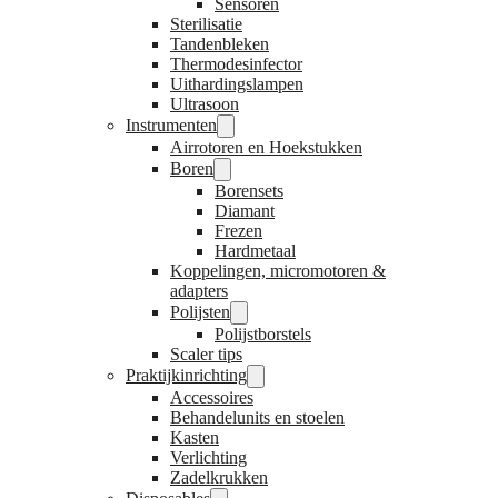
Sensoren
Sterilisatie
Tandenbleken
Thermodesinfector
Uithardingslampen
Ultrasoon
Instrumenten
Airrotoren en Hoekstukken
Boren
Borensets
Diamant
Frezen
Hardmetaal
Koppelingen, micromotoren &
adapters
Polijsten
Polijstborstels
Scaler tips
Praktijkinrichting
Accessoires
Behandelunits en stoelen
Kasten
Verlichting
Zadelkrukken