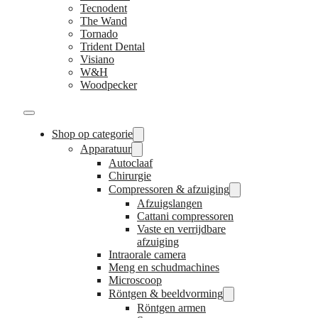
Tecnodent
The Wand
Tornado
Trident Dental
Visiano
W&H
Woodpecker
Shop op categorie
Apparatuur
Autoclaaf
Chirurgie
Compressoren & afzuiging
Afzuigslangen
Cattani compressoren
Vaste en verrijdbare
afzuiging
Intraorale camera
Meng en schudmachines
Microscoop
Röntgen & beeldvorming
Röntgen armen