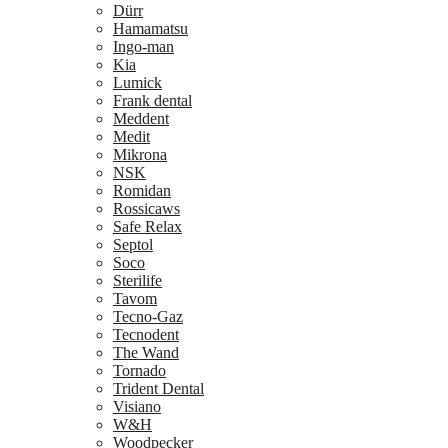
Dürr
Hamamatsu
Ingo-man
Kia
Lumick
Frank dental
Meddent
Medit
Mikrona
NSK
Romidan
Rossicaws
Safe Relax
Septol
Soco
Sterilife
Tavom
Tecno-Gaz
Tecnodent
The Wand
Tornado
Trident Dental
Visiano
W&H
Woodpecker