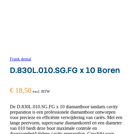
Frank dental
D.830L.010.SG.FG x 10 Boren
€
18,50
excl. BTW
De D.830L.010.SG.FG x 10 diamantboor tandarts cavity
preparation is een professionele diamantboor ontworpen
voor precieze en efficiënte verwijdering van cariës. Met een
lange peervorm, supercoarse diamantkorrel en een diameter
van 010 biedt deze boor maximale controle en
duurzaamheid tijdens cavity preparation. Geschikt voor