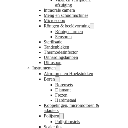
afzuiging
Intraorale camera
Meng en schudmachines
Microscoop
Röntgen & beeldvorming
Röntgen armen
Sensoren
Sterilisatie
Tandenbleken
Thermodesinfector
Uithardingslampen
Ultrasoon
Instrumenten
Airrotoren en Hoekstukken
Boren
Borensets
Diamant
Frezen
Hardmetaal
Koppelingen, micromotoren &
adapters
Polijsten
Polijstborstels
Scaler tips