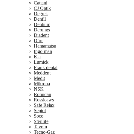
Cattani
CJ Optik
Degrek
Denfil
Dentium
Derungs
Diadent
Dürr
Hamamatsu
Ingo-man
Kia
Lumick
Frank dental
Meddent
Medit
Mikrona
NSK
Romidan
Rossicaws
Safe Relax
Septol
Soco
Sterilife
Tavom
Tecno-Gaz