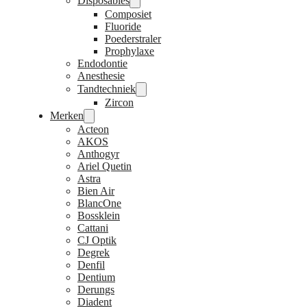
Disposables
Composiet
Fluoride
Poederstraler
Prophylaxe
Endodontie
Anesthesie
Tandtechniek
Zircon
Merken
Acteon
AKOS
Anthogyr
Ariel Quetin
Astra
Bien Air
BlancOne
Bossklein
Cattani
CJ Optik
Degrek
Denfil
Dentium
Derungs
Diadent