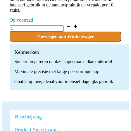
intensief gebruik in de tandartspraktijk en verpakt per 10
stuks.
Op voorraad
D.830L.010.SG.FG
x
10
Toevoegen aan Winkelwagen
Boren
quantity
Kenmerken
Sneller prepareren dankzij supercoarse diamantkorrel
Maximale precisie met lange peervormige kop
Gaat lang mee, ideaal voor intensief dagelijks gebruik
Beschrijving
Product Specificaties