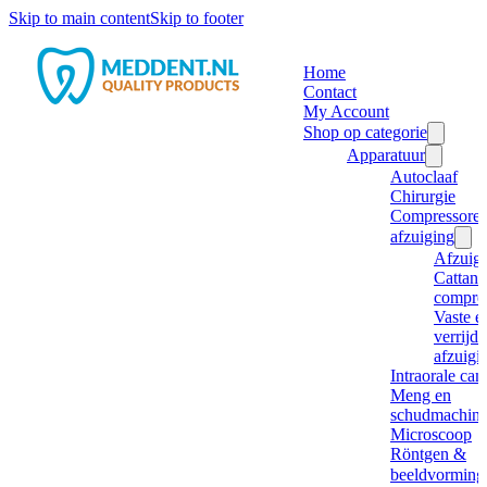
Skip to main content
Skip to footer
Home
Contact
My Account
Shop op categorie
Apparatuur
Autoclaaf
Chirurgie
Compressore
afzuiging
Afzuig
Cattani
compre
Vaste e
verrijd
afzuigi
Intraorale ca
Meng en
schudmachine
Microscoop
Röntgen &
beeldvorming