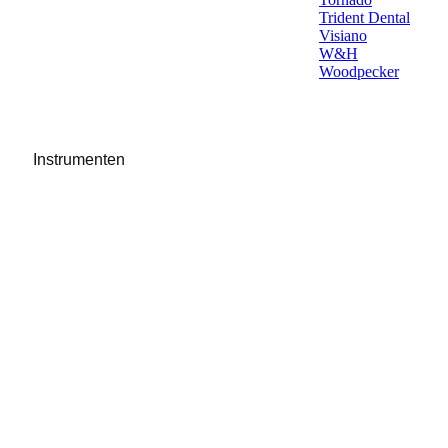
Trident Dental
Visiano
W&H
Woodpecker
Instrumenten