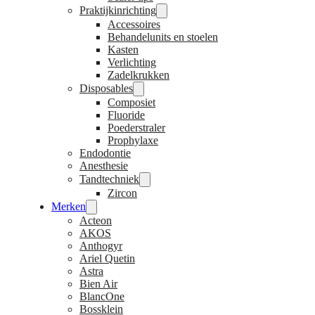
Praktijkinrichting
Accessoires
Behandelunits en stoelen
Kasten
Verlichting
Zadelkrukken
Disposables
Composiet
Fluoride
Poederstraler
Prophylaxe
Endodontie
Anesthesie
Tandtechniek
Zircon
Merken
Acteon
AKOS
Anthogyr
Ariel Quetin
Astra
Bien Air
BlancOne
Bossklein