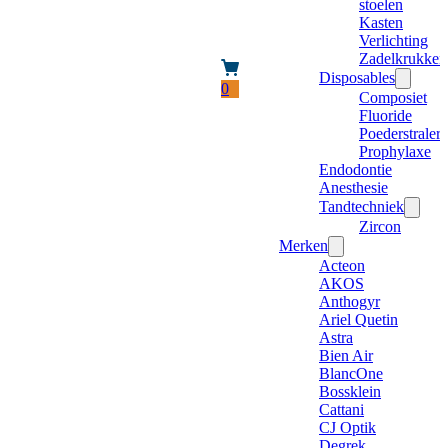
stoelen
Kasten
Verlichting
Zadelkrukken
Disposables
0
Composiet
Fluoride
Poederstraler
Prophylaxe
Endodontie
Anesthesie
Tandtechniek
Zircon
Merken
Acteon
AKOS
Anthogyr
Ariel Quetin
Astra
Bien Air
BlancOne
Bossklein
Cattani
CJ Optik
Degrek