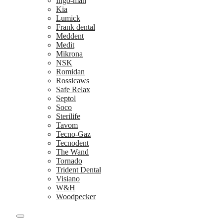
Ingo-man
Kia
Lumick
Frank dental
Meddent
Medit
Mikrona
NSK
Romidan
Rossicaws
Safe Relax
Septol
Soco
Sterilife
Tavom
Tecno-Gaz
Tecnodent
The Wand
Tornado
Trident Dental
Visiano
W&H
Woodpecker