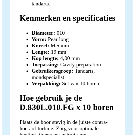
tandarts.
Kenmerken en specificaties
Diameter:
010
Vorm:
Pear long
Korrel:
Medium
Lengte:
19 mm
Kop lengte:
4,00 mm
Toepassing:
Cavity preparation
Gebruikersgroep:
Tandarts,
mondspecialist
Verpakking:
Set van 10 boren
Hoe gebruik je de
D.830L.010.FG x 10 boren
Plaats de boor stevig in de juiste contra-
hoek of turbine. Zorg voor optimale
koeling tijdens het gebruik om