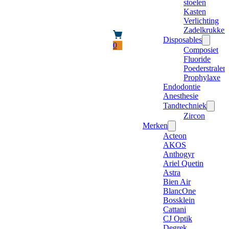
stoelen
Kasten
Verlichting
Zadelkrukken
Disposables
0
Composiet
Fluoride
Poederstraler
Prophylaxe
Endodontie
Anesthesie
Tandtechniek
Zircon
Merken
Acteon
AKOS
Anthogyr
Ariel Quetin
Astra
Bien Air
BlancOne
Bossklein
Cattani
CJ Optik
Degrek