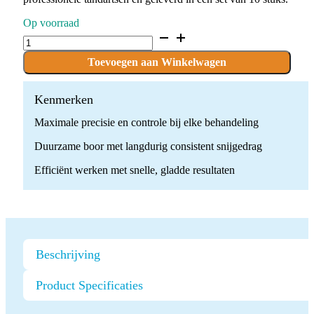
Op voorraad
D.830L.010.FG
x
10
Toevoegen aan Winkelwagen
Boren
quantity
Kenmerken
Maximale precisie en controle bij elke behandeling
Duurzame boor met langdurig consistent snijgedrag
Efficiënt werken met snelle, gladde resultaten
Beschrijving
Product Specificaties