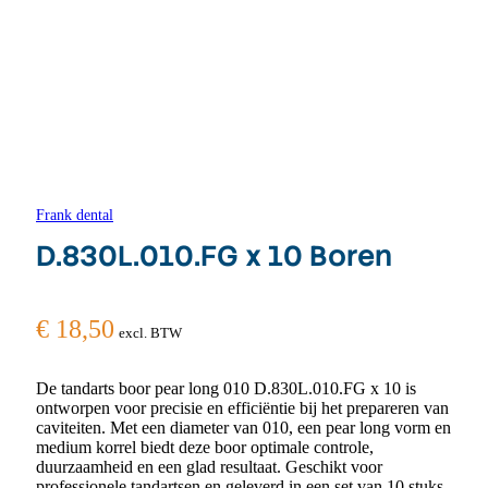
Frank dental
D.830L.010.FG x 10 Boren
€
18,50
excl. BTW
De tandarts boor pear long 010 D.830L.010.FG x 10 is
ontworpen voor precisie en efficiëntie bij het prepareren van
caviteiten. Met een diameter van 010, een pear long vorm en
medium korrel biedt deze boor optimale controle,
duurzaamheid en een glad resultaat. Geschikt voor
professionele tandartsen en geleverd in een set van 10 stuks.