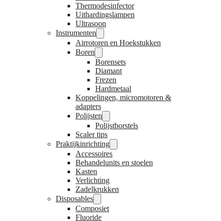
Thermodesinfector
Uithardingslampen
Ultrasoon
Instrumenten
Airrotoren en Hoekstukken
Boren
Borensets
Diamant
Frezen
Hardmetaal
Koppelingen, micromotoren &
adapters
Polijsten
Polijstborstels
Scaler tips
Praktijkinrichting
Accessoires
Behandelunits en stoelen
Kasten
Verlichting
Zadelkrukken
Disposables
Composiet
Fluoride