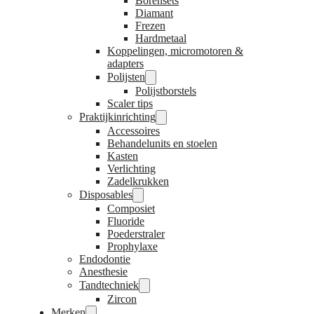
Borensets
Diamant
Frezen
Hardmetaal
Koppelingen, micromotoren &
adapters
Polijsten
Polijstborstels
Scaler tips
Praktijkinrichting
Accessoires
Behandelunits en stoelen
Kasten
Verlichting
Zadelkrukken
Disposables
Composiet
Fluoride
Poederstraler
Prophylaxe
Endodontie
Anesthesie
Tandtechniek
Zircon
Merken