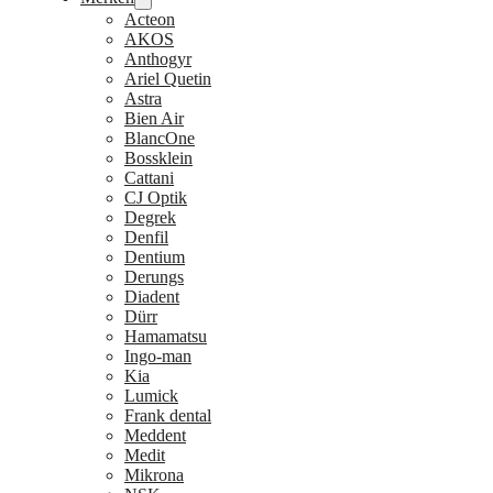
Acteon
AKOS
Anthogyr
Ariel Quetin
Astra
Bien Air
BlancOne
Bossklein
Cattani
CJ Optik
Degrek
Denfil
Dentium
Derungs
Diadent
Dürr
Hamamatsu
Ingo-man
Kia
Lumick
Frank dental
Meddent
Medit
Mikrona