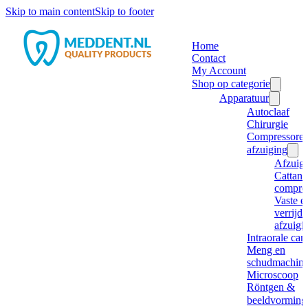
Skip to main content
Skip to footer
Home
Contact
My Account
Shop op categorie
Apparatuur
Autoclaaf
Chirurgie
Compressore
afzuiging
Afzuig
Cattani
compre
Vaste e
verrijd
afzuigi
Intraorale ca
Meng en
schudmachine
Microscoop
Röntgen &
beeldvorming