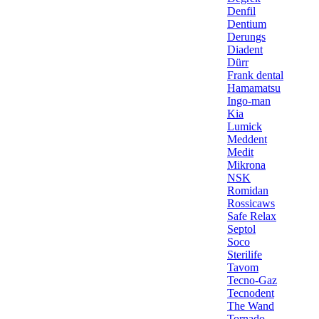
Denfil
Dentium
Derungs
Diadent
Dürr
Frank dental
Hamamatsu
Ingo-man
Kia
Lumick
Meddent
Medit
Mikrona
NSK
Romidan
Rossicaws
Safe Relax
Septol
Soco
Sterilife
Tavom
Tecno-Gaz
Tecnodent
The Wand
Tornado