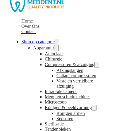
Home
Over Ons
Contact
Shop op categorie
Apparatuur
Autoclaaf
Chirurgie
Compressoren & afzuiging
Afzuigslangen
Cattani compressoren
Vaste en verrijdbare
afzuiging
Intraorale camera
Meng en schudmachines
Microscoop
Röntgen & beeldvorming
Röntgen armen
Sensoren
Sterilisatie
Tandenbleken