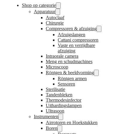
Shop op categorie
Apparatuur
Autoclaaf
Chirurgie
Compressoren & afzuiging
Afzuigslangen
Cattani compressoren
Vaste en verrijdbare
afzuiging
Intraorale camera
Meng en schudmachines
Microscoop
Röntgen & beeldvorming
Röntgen armen
Sensoren
Sterilisatie
Tandenbleken
Thermodesinfector
Uithardingslampen
Ultrasoon
Instrumenten
Airrotoren en Hoekstukken
Boren