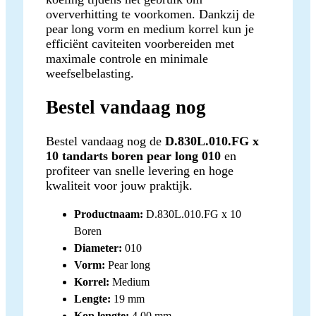
oververhitting te voorkomen. Dankzij de
pear long vorm en medium korrel kun je
efficiënt caviteiten voorbereiden met
maximale controle en minimale
weefselbelasting.
Bestel vandaag nog
Bestel vandaag nog de
D.830L.010.FG x
10 tandarts boren pear long 010
en
profiteer van snelle levering en hoge
kwaliteit voor jouw praktijk.
Productnaam:
D.830L.010.FG x 10
Boren
Diameter:
010
Vorm:
Pear long
Korrel:
Medium
Lengte:
19 mm
Kop lengte:
4,00 mm