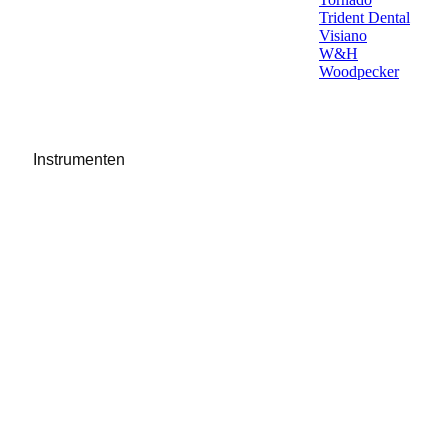
Trident Dental
Visiano
W&H
Woodpecker
Instrumenten