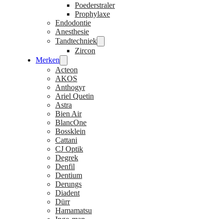
Poederstraler
Prophylaxe
Endodontie
Anesthesie
Tandtechniek
Zircon
Merken
Acteon
AKOS
Anthogyr
Ariel Quetin
Astra
Bien Air
BlancOne
Bossklein
Cattani
CJ Optik
Degrek
Denfil
Dentium
Derungs
Diadent
Dürr
Hamamatsu