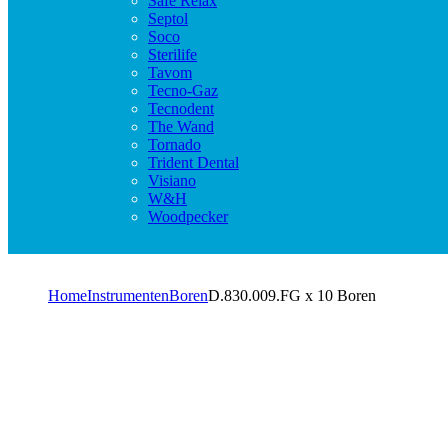
Safe Relax
Septol
Soco
Sterilife
Tavom
Tecno-Gaz
Tecnodent
The Wand
Tornado
Trident Dental
Visiano
W&H
Woodpecker
Home
Instrumenten
Boren
D.830.009.FG x 10 Boren