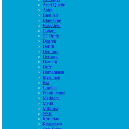
Ariel Quetin
Astra
Bien Air
BlancOne
Bossklein
Cattani
CJ Optik
Degrek
Denfil
Dentium
Derungs
Diadent
Dürr
Hamamatsu
Ingo-man
Kia
Lumick
Frank dental
Meddent
Medit
Mikrona
NSK
Romidan
Rossicaws