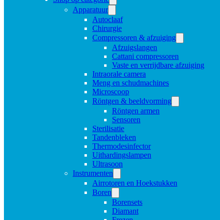
Apparatuur
Autoclaaf
Chirurgie
Compressoren & afzuiging
Afzuigslangen
Cattani compressoren
Vaste en verrijdbare afzuiging
Intraorale camera
Meng en schudmachines
Microscoop
Röntgen & beeldvorming
Röntgen armen
Sensoren
Sterilisatie
Tandenbleken
Thermodesinfector
Uithardingslampen
Ultrasoon
Instrumenten
Airrotoren en Hoekstukken
Boren
Borensets
Diamant
Frezen