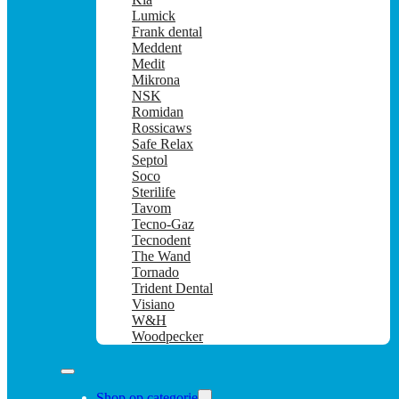
Lumick
Frank dental
Meddent
Medit
Mikrona
NSK
Romidan
Rossicaws
Safe Relax
Septol
Soco
Sterilife
Tavom
Tecno-Gaz
Tecnodent
The Wand
Tornado
Trident Dental
Visiano
W&H
Woodpecker
Shop op categorie