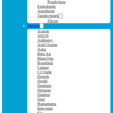
Prophylaxe
Endodontie
Anesthesie
Tandtechniek
Zircon
Merken
Acteon
AKOS
Anthogyr
Ariel Quetin
Astra
Bien Air
BlancOne
Bossklein
Cattani
CJ Optik
Degrek
Denfil
Dentium
Derungs
Diadent
Dürr
Hamamatsu
Ingo-man
Kia