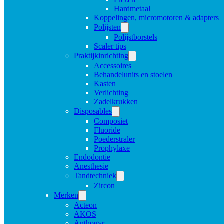
Hardmetaal
Koppelingen, micromotoren & adapters
Polijsten
Polijstborstels
Scaler tips
Praktijkinrichting
Accessoires
Behandelunits en stoelen
Kasten
Verlichting
Zadelkrukken
Disposables
Composiet
Fluoride
Poederstraler
Prophylaxe
Endodontie
Anesthesie
Tandtechniek
Zircon
Merken
Acteon
AKOS
Anthogyr