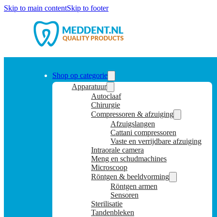
Skip to main content
Skip to footer
Shop op categorie
Apparatuur
Autoclaaf
Chirurgie
Compressoren & afzuiging
Afzuigslangen
Cattani compressoren
Vaste en verrijdbare afzuiging
Intraorale camera
Meng en schudmachines
Microscoop
Röntgen & beeldvorming
Röntgen armen
Sensoren
Sterilisatie
Tandenbleken