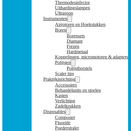
Thermodesinfector
Uithardingslampen
Ultrasoon
Instrumenten
Airrotoren en Hoekstukken
Boren
Borensets
Diamant
Frezen
Hardmetaal
Koppelingen, micromotoren & adapters
Polijsten
Polijstborstels
Scaler tips
Praktijkinrichting
Accessoires
Behandelunits en stoelen
Kasten
Verlichting
Zadelkrukken
Disposables
Composiet
Fluoride
Poederstraler