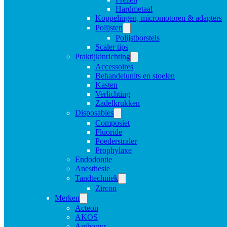
Hardmetaal
Koppelingen, micromotoren & adapters
Polijsten
Polijstborstels
Scaler tips
Praktijkinrichting
Accessoires
Behandelunits en stoelen
Kasten
Verlichting
Zadelkrukken
Disposables
Composiet
Fluoride
Poederstraler
Prophylaxe
Endodontie
Anesthesie
Tandtechniek
Zircon
Merken
Acteon
AKOS
Anthogyr