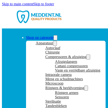
Skip to main content
Skip to footer
Shop op categorie
Apparatuur
Autoclaaf
Chirurgie
Compressoren & afzuiging
Afzuigslangen
Cattani compressoren
Vaste en verrijdbare afzuiging
Intraorale camera
Meng en schudmachines
Microscoop
Röntgen & beeldvorming
Röntgen armen
Sensoren
Sterilisatie
Tandenbleken