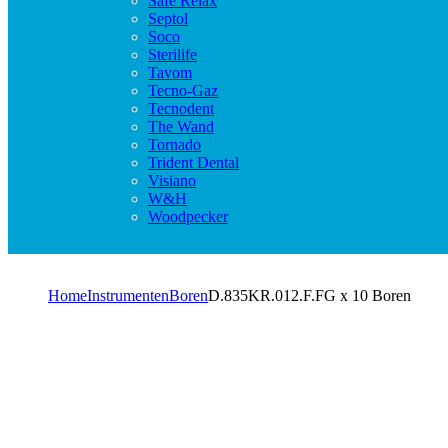
Safe Relax
Septol
Soco
Sterilife
Tavom
Tecno-Gaz
Tecnodent
The Wand
Tornado
Trident Dental
Visiano
W&H
Woodpecker
Home
Instrumenten
Boren
D.835KR.012.F.FG x 10 Boren