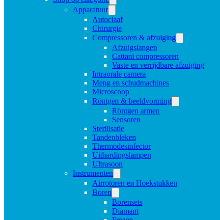
Apparatuur
Autoclaaf
Chirurgie
Compressoren & afzuiging
Afzuigslangen
Cattani compressoren
Vaste en verrijdbare afzuiging
Intraorale camera
Meng en schudmachines
Microscoop
Röntgen & beeldvorming
Röntgen armen
Sensoren
Sterilisatie
Tandenbleken
Thermodesinfector
Uithardingslampen
Ultrasoon
Instrumenten
Airrotoren en Hoekstukken
Boren
Borensets
Diamant
Frezen