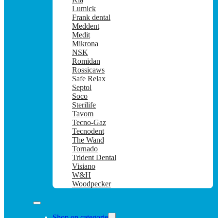
Lumick
Frank dental
Meddent
Medit
Mikrona
NSK
Romidan
Rossicaws
Safe Relax
Septol
Soco
Sterilife
Tavom
Tecno-Gaz
Tecnodent
The Wand
Tornado
Trident Dental
Visiano
W&H
Woodpecker
Shop op categorie