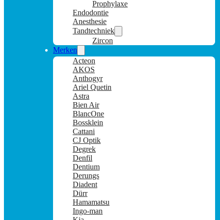
Prophylaxe
Endodontie
Anesthesie
Tandtechniek
Zircon
Merken
Acteon
AKOS
Anthogyr
Ariel Quetin
Astra
Bien Air
BlancOne
Bossklein
Cattani
CJ Optik
Degrek
Denfil
Dentium
Derungs
Diadent
Dürr
Hamamatsu
Ingo-man
Kia