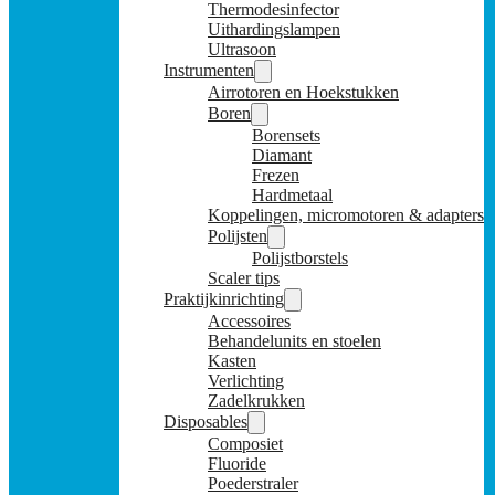
Thermodesinfector
Uithardingslampen
Ultrasoon
Instrumenten
Airrotoren en Hoekstukken
Boren
Borensets
Diamant
Frezen
Hardmetaal
Koppelingen, micromotoren & adapters
Polijsten
Polijstborstels
Scaler tips
Praktijkinrichting
Accessoires
Behandelunits en stoelen
Kasten
Verlichting
Zadelkrukken
Disposables
Composiet
Fluoride
Poederstraler