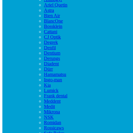
Ariel Quetin
Astra
Bien Air
BlancOne
Bossklein
Cattani
CJ Optik
Degrek
Denfil
Dentium
Derungs
Diadent
Dürr
Hamamatsu
Ingo-man
Kia
Lumick
Frank dental
Meddent
Medit
Mikrona
NSK
Romidan
Rossicaws