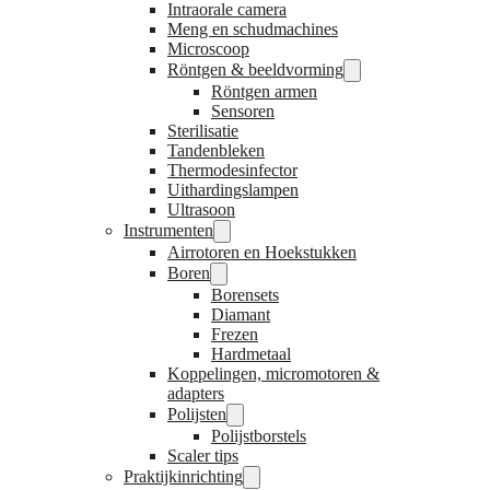
Intraorale camera
Meng en schudmachines
Microscoop
Röntgen & beeldvorming
Röntgen armen
Sensoren
Sterilisatie
Tandenbleken
Thermodesinfector
Uithardingslampen
Ultrasoon
Instrumenten
Airrotoren en Hoekstukken
Boren
Borensets
Diamant
Frezen
Hardmetaal
Koppelingen, micromotoren &
adapters
Polijsten
Polijstborstels
Scaler tips
Praktijkinrichting