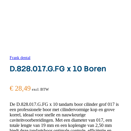
Frank dental
D.828.017.G.FG x 10 Boren
€
28,49
excl. BTW
De D.828.017.G.FG x 10 tandarts boor cilinder grof 017 is
een professionele boor met cilindervormige kop en grove
korrel, ideaal voor snelle en nauwkeurige
caviteitvoorbereidingen. Met een diameter van 017, een
totale lengte van 19 mm en een koplengte van 2,50 mm
biedt deze tandartsboor optimale controle, efficiëntie en