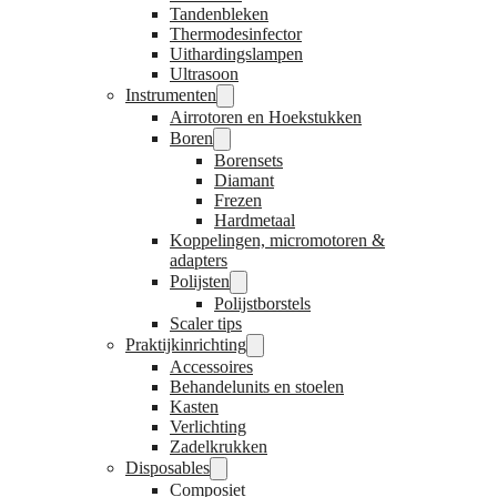
Tandenbleken
Thermodesinfector
Uithardingslampen
Ultrasoon
Instrumenten
Airrotoren en Hoekstukken
Boren
Borensets
Diamant
Frezen
Hardmetaal
Koppelingen, micromotoren &
adapters
Polijsten
Polijstborstels
Scaler tips
Praktijkinrichting
Accessoires
Behandelunits en stoelen
Kasten
Verlichting
Zadelkrukken
Disposables
Composiet