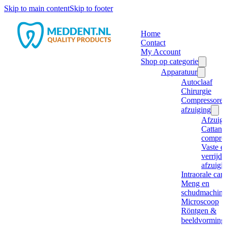
Skip to main content
Skip to footer
Home
Contact
My Account
Shop op categorie
Apparatuur
Autoclaaf
Chirurgie
Compressore
afzuiging
Afzuig
Cattani
compre
Vaste e
verrijd
afzuigi
Intraorale ca
Meng en
schudmachine
Microscoop
Röntgen &
beeldvorming