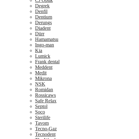
CJ Optik
Degrek
Denfil
Dentium
Derungs
Diadent
Dürr
Hamamatsu
Ingo-man
Kia
Lumick
Frank dental
Meddent
Medit
Mikrona
NSK
Romidan
Rossicaws
Safe Relax
Septol
Soco
Sterilife
Tavom
Tecno-Gaz
Tecnodent