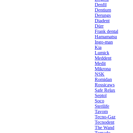
Denfil
Dentium
Derungs
Diadent
Dürr
Frank dental
Hamamatsu
Ingo-man
Kia
Lumick
Meddent
Medit
Mikrona
NSK
Romidan
Rossicaws
Safe Relax
Septol
Soco
Sterilife
Tavom
Tecno-Gaz
Tecnodent
The Wand
Tornado