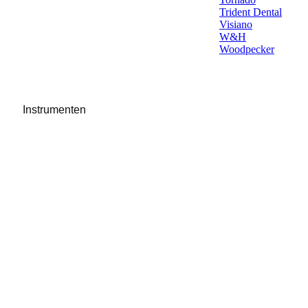
Trident Dental
Visiano
W&H
Woodpecker
Instrumenten