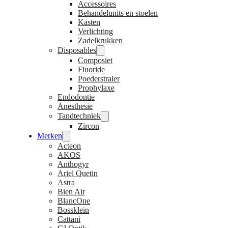
Accessoires
Behandelunits en stoelen
Kasten
Verlichting
Zadelkrukken
Disposables
Composiet
Fluoride
Poederstraler
Prophylaxe
Endodontie
Anesthesie
Tandtechniek
Zircon
Merken
Acteon
AKOS
Anthogyr
Ariel Quetin
Astra
Bien Air
BlancOne
Bossklein
Cattani