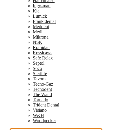
Hamamatsu
Ingo-man
Kia
Lumick
Frank dental
Meddent
Medit
Mikrona
NSK
Romidan
Rossicaws
Safe Relax
Septol
Soco
Sterilife
Tavom
Tecno-Gaz
Tecnodent
The Wand
Tornado
Trident Dental
Visiano
W&H
Woodpecker