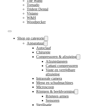
The Wand
Tornado
Trident Dental
Visiano
W&H
Woodpecker
Shop op categorie
Apparatuur
Autoclaaf
Chirurgie
Compressoren & afzuiging
Afzuigslangen
Cattani compressoren
Vaste en verrijdbare
afzuiging
Intraorale camera
Meng en schudmachines
Microscoop
Röntgen & beeldvorming
Röntgen armen
Sensoren
Sterilisatie