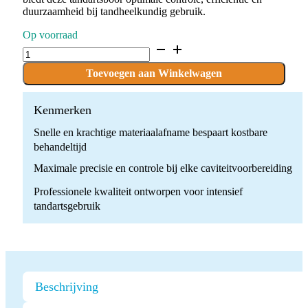
duurzaamheid bij tandheelkundig gebruik.
Op voorraad
D.828.017.G.FG
x
10
Toevoegen aan Winkelwagen
Boren
quantity
Kenmerken
Snelle en krachtige materiaalafname bespaart kostbare
behandeltijd
Maximale precisie en controle bij elke caviteitvoorbereiding
Professionele kwaliteit ontworpen voor intensief
tandartsgebruik
Beschrijving