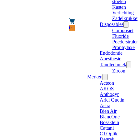
stoelen
Kasten
Verlichting
Zadelkrukken
Disposables
0
Composiet
Fluoride
Poederstraler
Prophylaxe
Endodontie
Anesthesie
Tandtechniek
Zircon
Merken
Acteon
AKOS
Anthogyr
Ariel Quetin
Astra
Bien Air
BlancOne
Bossklein
Cattani
CJ Optik
Degrek