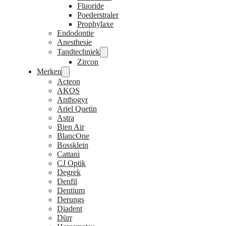
Fluoride
Poederstraler
Prophylaxe
Endodontie
Anesthesie
Tandtechniek
Zircon
Merken
Acteon
AKOS
Anthogyr
Ariel Quetin
Astra
Bien Air
BlancOne
Bossklein
Cattani
CJ Optik
Degrek
Denfil
Dentium
Derungs
Diadent
Dürr