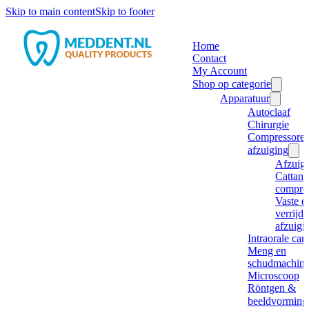
Skip to main content
Skip to footer
Home
Contact
My Account
Shop op categorie
Apparatuur
Autoclaaf
Chirurgie
Compressore
afzuiging
Afzuig
Cattani
compre
Vaste e
verrijd
afzuigi
Intraorale ca
Meng en
schudmachine
Microscoop
Röntgen &
beeldvorming