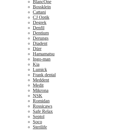
BlancOne
Bossklein
Cattani
CJ Optik
Degrek
Denfil
Dentium
Derungs
Diadent
Dürr
Hamamatsu
Ingo-man
Kia
Lumick
Frank dental
Meddent
Medit
Mikrona
NSK
Romidan
Rossicaws
Safe Relax
Septol
Soco
Sterilife