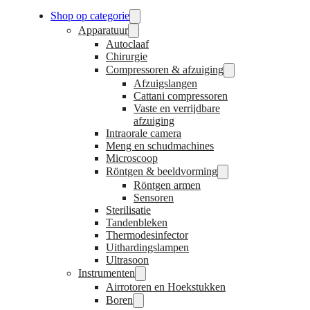
Shop op categorie
Apparatuur
Autoclaaf
Chirurgie
Compressoren & afzuiging
Afzuigslangen
Cattani compressoren
Vaste en verrijdbare
afzuiging
Intraorale camera
Meng en schudmachines
Microscoop
Röntgen & beeldvorming
Röntgen armen
Sensoren
Sterilisatie
Tandenbleken
Thermodesinfector
Uithardingslampen
Ultrasoon
Instrumenten
Airrotoren en Hoekstukken
Boren