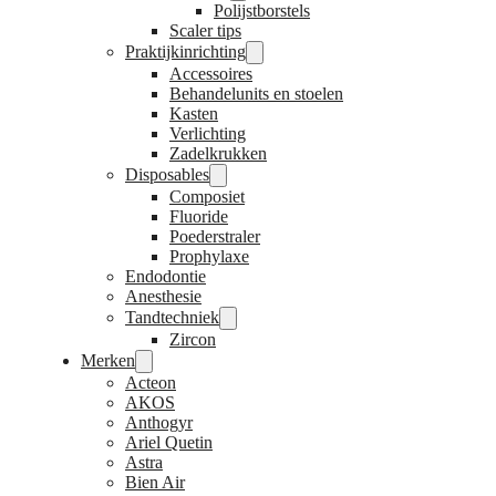
Polijstborstels
Scaler tips
Praktijkinrichting
Accessoires
Behandelunits en stoelen
Kasten
Verlichting
Zadelkrukken
Disposables
Composiet
Fluoride
Poederstraler
Prophylaxe
Endodontie
Anesthesie
Tandtechniek
Zircon
Merken
Acteon
AKOS
Anthogyr
Ariel Quetin
Astra
Bien Air