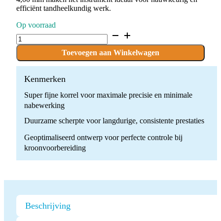
efficiënt tandheelkundig werk.
Op voorraad
D.807.016.C.FG
x
10
Toevoegen aan Winkelwagen
Boren
quantity
Kenmerken
Super fijne korrel voor maximale precisie en minimale
nabewerking
Duurzame scherpte voor langdurige, consistente prestaties
Geoptimaliseerd ontwerp voor perfecte controle bij
kroonvoorbereiding
Beschrijving