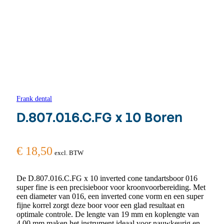
Frank dental
D.807.016.C.FG x 10 Boren
€
18,50
excl. BTW
De D.807.016.C.FG x 10 inverted cone tandartsboor 016
super fine is een precisieboor voor kroonvoorbereiding. Met
een diameter van 016, een inverted cone vorm en een super
fijne korrel zorgt deze boor voor een glad resultaat en
optimale controle. De lengte van 19 mm en koplengte van
4,00 mm maken het instrument ideaal voor nauwkeurig en