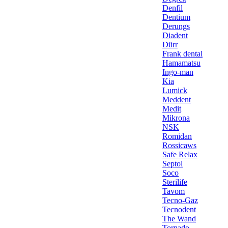
Denfil
Dentium
Derungs
Diadent
Dürr
Frank dental
Hamamatsu
Ingo-man
Kia
Lumick
Meddent
Medit
Mikrona
NSK
Romidan
Rossicaws
Safe Relax
Septol
Soco
Sterilife
Tavom
Tecno-Gaz
Tecnodent
The Wand
Tornado