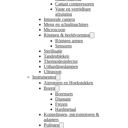
Cattani compressoren
Vaste en verrijdbare
afzuiging
Intraorale camera
Meng en schudmachines
Microscoop
Röntgen & beeldvorming
Röntgen armen
Sensoren
Sterilisatie
Tandenbleken
Thermodesinfector
Uithardingslampen
Ultrasoon
Instrumenten
Airrotoren en Hoekstukken
Boren
Borensets
Diamant
Frezen
Hardmetaal
Koppelingen, micromotoren &
adapters
Polijsten