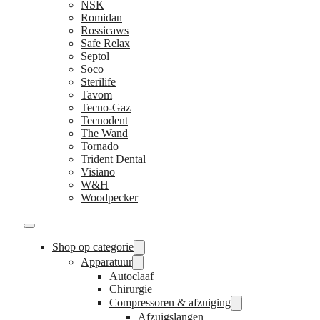
NSK
Romidan
Rossicaws
Safe Relax
Septol
Soco
Sterilife
Tavom
Tecno-Gaz
Tecnodent
The Wand
Tornado
Trident Dental
Visiano
W&H
Woodpecker
Shop op categorie
Apparatuur
Autoclaaf
Chirurgie
Compressoren & afzuiging
Afzuigslangen