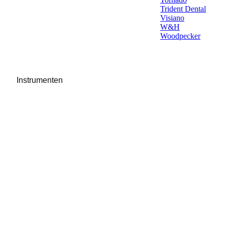
Trident Dental
Visiano
W&H
Woodpecker
Instrumenten