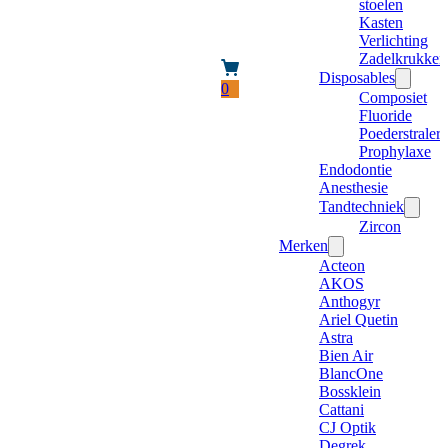
stoelen
Kasten
Verlichting
Zadelkrukken
Disposables
0
Composiet
Fluoride
Poederstraler
Prophylaxe
Endodontie
Anesthesie
Tandtechniek
Zircon
Merken
Acteon
AKOS
Anthogyr
Ariel Quetin
Astra
Bien Air
BlancOne
Bossklein
Cattani
CJ Optik
Degrek