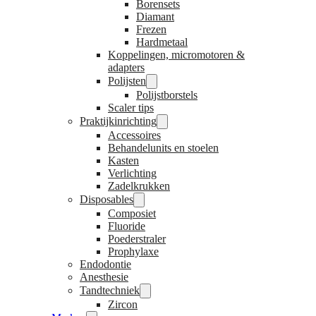
Borensets
Diamant
Frezen
Hardmetaal
Koppelingen, micromotoren &
adapters
Polijsten
Polijstborstels
Scaler tips
Praktijkinrichting
Accessoires
Behandelunits en stoelen
Kasten
Verlichting
Zadelkrukken
Disposables
Composiet
Fluoride
Poederstraler
Prophylaxe
Endodontie
Anesthesie
Tandtechniek
Zircon