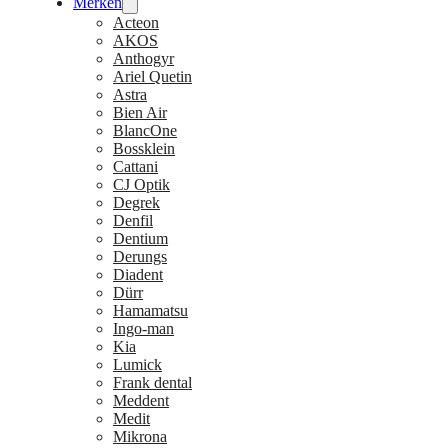
Merken
Acteon
AKOS
Anthogyr
Ariel Quetin
Astra
Bien Air
BlancOne
Bossklein
Cattani
CJ Optik
Degrek
Denfil
Dentium
Derungs
Diadent
Dürr
Hamamatsu
Ingo-man
Kia
Lumick
Frank dental
Meddent
Medit
Mikrona