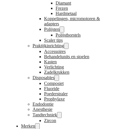
Diamant
Frezen
Hardmetaal
Koppelingen, micromotoren &
adapters
Polijsten
Polijstborstels
Scaler tips
Praktijkinrichting
Accessoires
Behandelunits en stoelen
Kasten
Verlichting
Zadelkrukken
Disposables
Composiet
Fluoride
Poederstraler
Prophylaxe
Endodontie
Anesthesie
Tandtechniek
Zircon
Merken