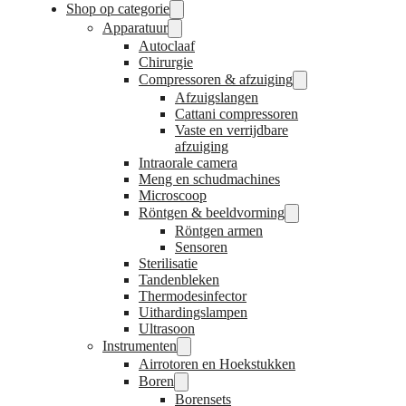
Shop op categorie
Apparatuur
Autoclaaf
Chirurgie
Compressoren & afzuiging
Afzuigslangen
Cattani compressoren
Vaste en verrijdbare
afzuiging
Intraorale camera
Meng en schudmachines
Microscoop
Röntgen & beeldvorming
Röntgen armen
Sensoren
Sterilisatie
Tandenbleken
Thermodesinfector
Uithardingslampen
Ultrasoon
Instrumenten
Airrotoren en Hoekstukken
Boren
Borensets