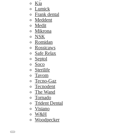
Kia
Lumick
Frank dental
Meddent
Medit
Mikrona
NSK
Romidan
Rossicaws
Safe Relax
Septol
Soco
Sterilife
Tavom
Tecno-Gaz
Tecnodent
The Wand
Tornado
Trident Dental
Visiano
W&H
Woodpecker