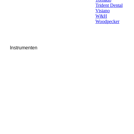
Trident Dental
Visiano
W&H
Woodpecker
Instrumenten