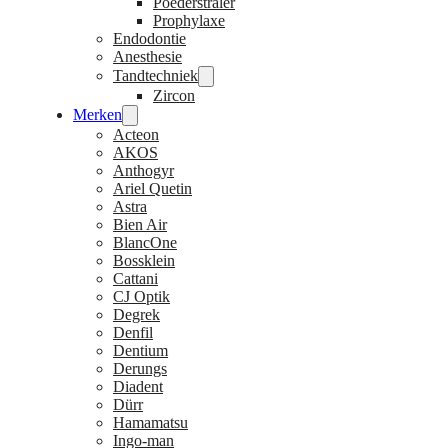
Poederstraler
Prophylaxe
Endodontie
Anesthesie
Tandtechniek
Zircon
Merken
Acteon
AKOS
Anthogyr
Ariel Quetin
Astra
Bien Air
BlancOne
Bossklein
Cattani
CJ Optik
Degrek
Denfil
Dentium
Derungs
Diadent
Dürr
Hamamatsu
Ingo-man