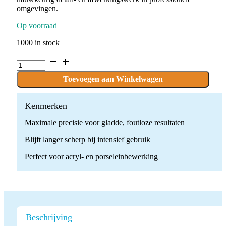
omgevingen.
Op voorraad
1000 in stock
C.79KF.104.060
x
1
Toevoegen aan Winkelwagen
boor
quantity
Kenmerken
Maximale precisie voor gladde, foutloze resultaten
Blijft langer scherp bij intensief gebruik
Perfect voor acryl- en porseleinbewerking
Beschrijving