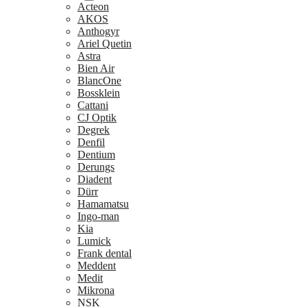
Acteon
AKOS
Anthogyr
Ariel Quetin
Astra
Bien Air
BlancOne
Bossklein
Cattani
CJ Optik
Degrek
Denfil
Dentium
Derungs
Diadent
Dürr
Hamamatsu
Ingo-man
Kia
Lumick
Frank dental
Meddent
Medit
Mikrona
NSK