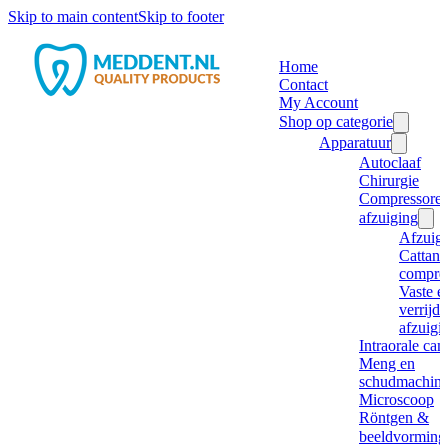
Skip to main content
Skip to footer
Home
Contact
My Account
Shop op categorie
Apparatuur
Autoclaaf
Chirurgie
Compressore
afzuiging
Afzuig
Cattani
compre
Vaste e
verrijd
afzuigi
Intraorale ca
Meng en
schudmachine
Microscoop
Röntgen &
beeldvorming