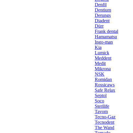
Denfil
Dentium
Derungs
Diadent
Dürr
Frank dental
Hamamatsu
Ingo-man
Kia
Lumick
Meddent
Medit
Mikrona
NSK
Romidan
Rossicaws
Safe Relax
Septol
Soco
Sterilife
Tavom
Tecno-Gaz
Tecnodent
The Wand
Tornado