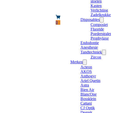
stoelen
Kasten
Verlichting
Zadelkrukken
Disposables
0
Composiet
Fluoride
Poederstraler
Prophylaxe
Endodontie
Anesthesie
Tandtechniek
Zircon
Merken
Acteon
AKOS
Anthogyr
Ariel Quetin
Astra
Bien Air
BlancOne
Bossklein
Cattani
CJ Optik
Degrek