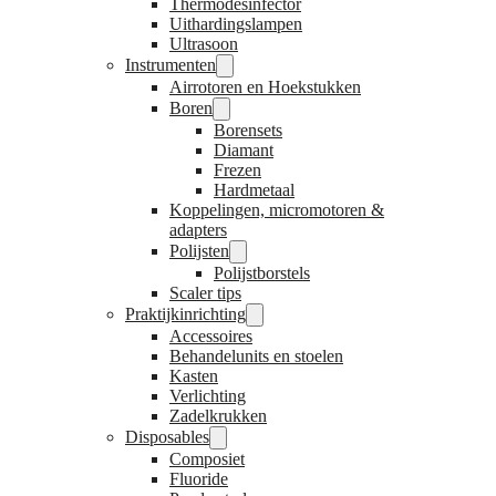
Thermodesinfector
Uithardingslampen
Ultrasoon
Instrumenten
Airrotoren en Hoekstukken
Boren
Borensets
Diamant
Frezen
Hardmetaal
Koppelingen, micromotoren &
adapters
Polijsten
Polijstborstels
Scaler tips
Praktijkinrichting
Accessoires
Behandelunits en stoelen
Kasten
Verlichting
Zadelkrukken
Disposables
Composiet
Fluoride