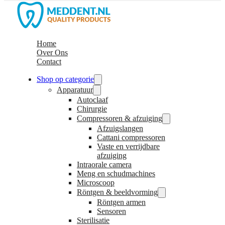
Home
Over Ons
Contact
Shop op categorie
Apparatuur
Autoclaaf
Chirurgie
Compressoren & afzuiging
Afzuigslangen
Cattani compressoren
Vaste en verrijdbare
afzuiging
Intraorale camera
Meng en schudmachines
Microscoop
Röntgen & beeldvorming
Röntgen armen
Sensoren
Sterilisatie