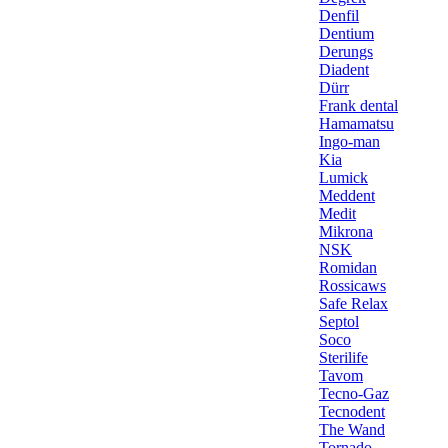
Denfil
Dentium
Derungs
Diadent
Dürr
Frank dental
Hamamatsu
Ingo-man
Kia
Lumick
Meddent
Medit
Mikrona
NSK
Romidan
Rossicaws
Safe Relax
Septol
Soco
Sterilife
Tavom
Tecno-Gaz
Tecnodent
The Wand
Tornado