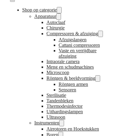
Shop op categorie
Apparatuur
Autoclaaf
Chirurgie
Compressoren & afzuiging
Afzuigslangen
Cattani compressoren
Vaste en verrijdbare
afzuiging
Intraorale camera
Meng en schudmachines
Microscoop
Röntgen & beeldvorming
Röntgen armen
Sensoren
Sterilisatie
Tandenbleken
Thermodesinfector
Uithardingslampen
Ultrasoon
Instrumenten
Airrotoren en Hoekstukken
Boren