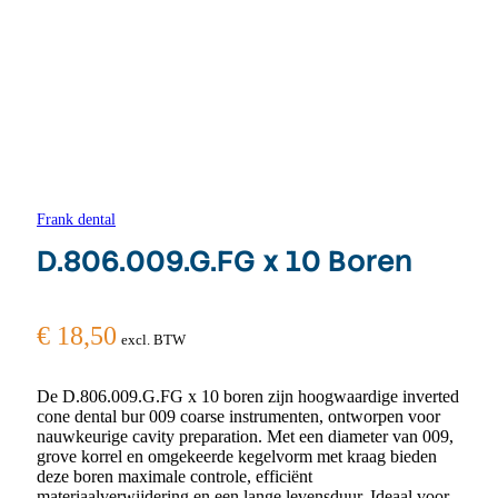
Frank dental
D.806.009.G.FG x 10 Boren
€
18,50
excl. BTW
De D.806.009.G.FG x 10 boren zijn hoogwaardige inverted
cone dental bur 009 coarse instrumenten, ontworpen voor
nauwkeurige cavity preparation. Met een diameter van 009,
grove korrel en omgekeerde kegelvorm met kraag bieden
deze boren maximale controle, efficiënt
materiaalverwijdering en een lange levensduur. Ideaal voor