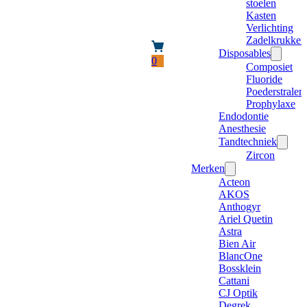
stoelen
Kasten
Verlichting
Zadelkrukken
Disposables
0
Composiet
Fluoride
Poederstraler
Prophylaxe
Endodontie
Anesthesie
Tandtechniek
Zircon
Merken
Acteon
AKOS
Anthogyr
Ariel Quetin
Astra
Bien Air
BlancOne
Bossklein
Cattani
CJ Optik
Degrek