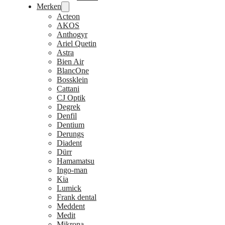
Merken
Acteon
AKOS
Anthogyr
Ariel Quetin
Astra
Bien Air
BlancOne
Bossklein
Cattani
CJ Optik
Degrek
Denfil
Dentium
Derungs
Diadent
Dürr
Hamamatsu
Ingo-man
Kia
Lumick
Frank dental
Meddent
Medit
Mikrona