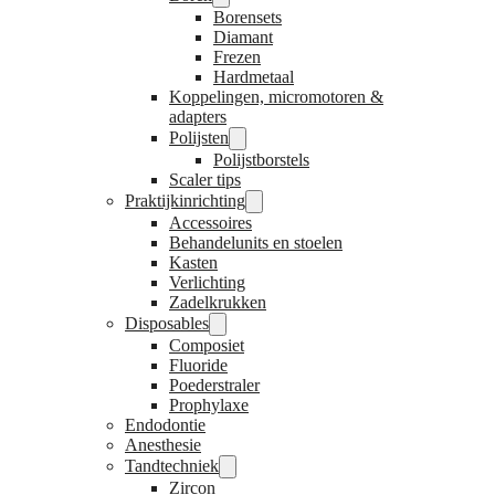
Borensets
Diamant
Frezen
Hardmetaal
Koppelingen, micromotoren &
adapters
Polijsten
Polijstborstels
Scaler tips
Praktijkinrichting
Accessoires
Behandelunits en stoelen
Kasten
Verlichting
Zadelkrukken
Disposables
Composiet
Fluoride
Poederstraler
Prophylaxe
Endodontie
Anesthesie
Tandtechniek
Zircon