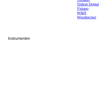
Trident Dental
Visiano
W&H
Woodpecker
Instrumenten