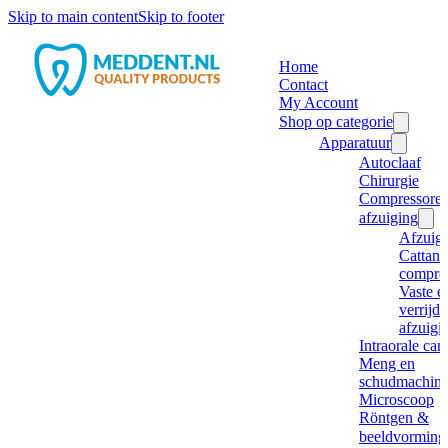
Skip to main content
Skip to footer
Home
Contact
My Account
Shop op categorie
Apparatuur
Autoclaaf
Chirurgie
Compressore
afzuiging
Afzuig
Cattani
compre
Vaste e
verrijd
afzuigi
Intraorale ca
Meng en
schudmachine
Microscoop
Röntgen &
beeldvorming