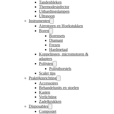
Tandenbleken
Thermodesinfector
Uithardingslampen
Ultrasoon
Instrumenten
Airrotoren en Hoekstukken
Boren
Borensets
Diamant
Frezen
Hardmetaal
Koppelingen, micromotoren &
adapters
Polijsten
Polijstborstels
Scaler tips
Praktijkinrichting
Accessoires
Behandelunits en stoelen
Kasten
Verlichting
Zadelkrukken
Disposables
Composiet