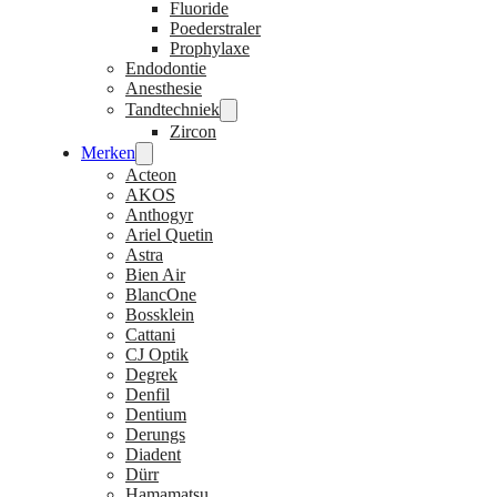
Fluoride
Poederstraler
Prophylaxe
Endodontie
Anesthesie
Tandtechniek
Zircon
Merken
Acteon
AKOS
Anthogyr
Ariel Quetin
Astra
Bien Air
BlancOne
Bossklein
Cattani
CJ Optik
Degrek
Denfil
Dentium
Derungs
Diadent
Dürr
Hamamatsu