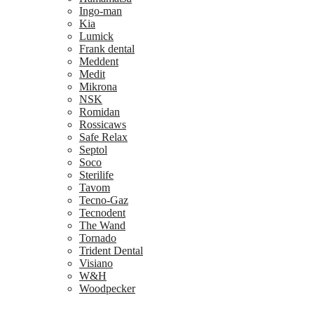
Ingo-man
Kia
Lumick
Frank dental
Meddent
Medit
Mikrona
NSK
Romidan
Rossicaws
Safe Relax
Septol
Soco
Sterilife
Tavom
Tecno-Gaz
Tecnodent
The Wand
Tornado
Trident Dental
Visiano
W&H
Woodpecker