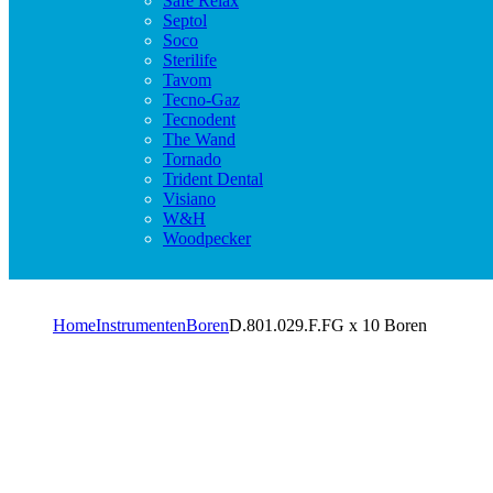
Safe Relax
Septol
Soco
Sterilife
Tavom
Tecno-Gaz
Tecnodent
The Wand
Tornado
Trident Dental
Visiano
W&H
Woodpecker
Home
Instrumenten
Boren
D.801.029.F.FG x 10 Boren