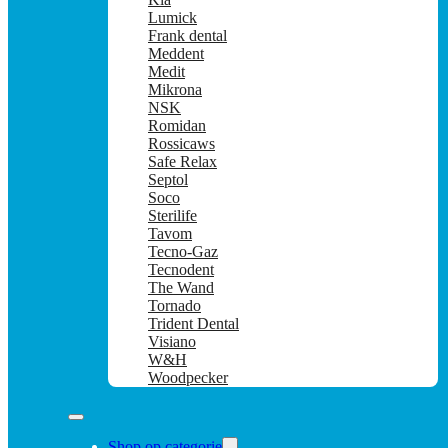
Lumick
Frank dental
Meddent
Medit
Mikrona
NSK
Romidan
Rossicaws
Safe Relax
Septol
Soco
Sterilife
Tavom
Tecno-Gaz
Tecnodent
The Wand
Tornado
Trident Dental
Visiano
W&H
Woodpecker
Shop op categorie