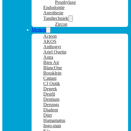
Prophylaxe
Endodontie
Anesthesie
Tandtechniek
Zircon
Merken
Acteon
AKOS
Anthogyr
Ariel Quetin
Astra
Bien Air
BlancOne
Bossklein
Cattani
CJ Optik
Degrek
Denfil
Dentium
Derungs
Diadent
Dürr
Hamamatsu
Ingo-man
Kia