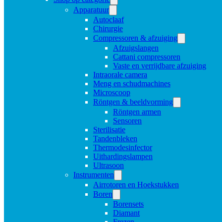
Apparatuur
Autoclaaf
Chirurgie
Compressoren & afzuiging
Afzuigslangen
Cattani compressoren
Vaste en verrijdbare afzuiging
Intraorale camera
Meng en schudmachines
Microscoop
Röntgen & beeldvorming
Röntgen armen
Sensoren
Sterilisatie
Tandenbleken
Thermodesinfector
Uithardingslampen
Ultrasoon
Instrumenten
Airrotoren en Hoekstukken
Boren
Borensets
Diamant
Frezen