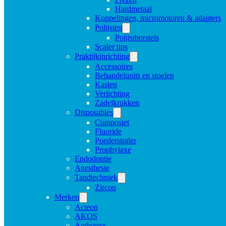
Hardmetaal
Koppelingen, micromotoren & adapters
Polijsten
Polijstborstels
Scaler tips
Praktijkinrichting
Accessoires
Behandelunits en stoelen
Kasten
Verlichting
Zadelkrukken
Disposables
Composiet
Fluoride
Poederstraler
Prophylaxe
Endodontie
Anesthesie
Tandtechniek
Zircon
Merken
Acteon
AKOS
Anthogyr