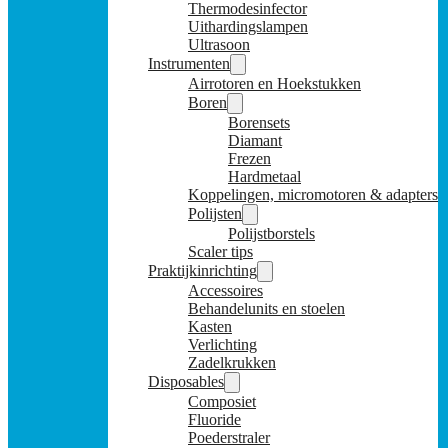
Thermodesinfector
Uithardingslampen
Ultrasoon
Instrumenten
Airrotoren en Hoekstukken
Boren
Borensets
Diamant
Frezen
Hardmetaal
Koppelingen, micromotoren & adapters
Polijsten
Polijstborstels
Scaler tips
Praktijkinrichting
Accessoires
Behandelunits en stoelen
Kasten
Verlichting
Zadelkrukken
Disposables
Composiet
Fluoride
Poederstraler