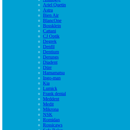
Ariel Quetin
Astra
Bien Air
BlancOne
Bossklein
Cattani
CJ Optik
Degrek
Denfil
Dentium
Derungs
Diadent
Dürr
Hamamatsu
Ingo-man
Kia
Lumick
Frank dental
Meddent
Medit
Mikrona
NSK
Romidan
Rossicaws