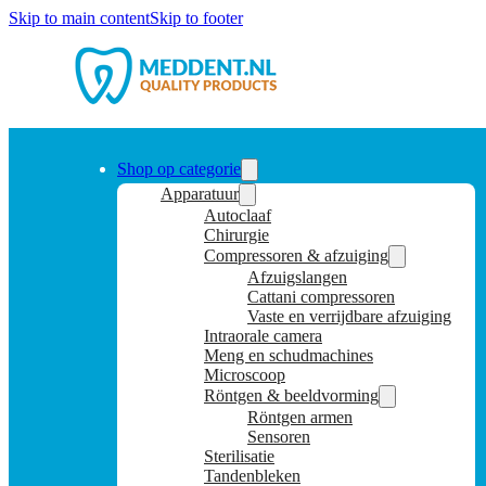
Skip to main content
Skip to footer
Shop op categorie
Apparatuur
Autoclaaf
Chirurgie
Compressoren & afzuiging
Afzuigslangen
Cattani compressoren
Vaste en verrijdbare afzuiging
Intraorale camera
Meng en schudmachines
Microscoop
Röntgen & beeldvorming
Röntgen armen
Sensoren
Sterilisatie
Tandenbleken