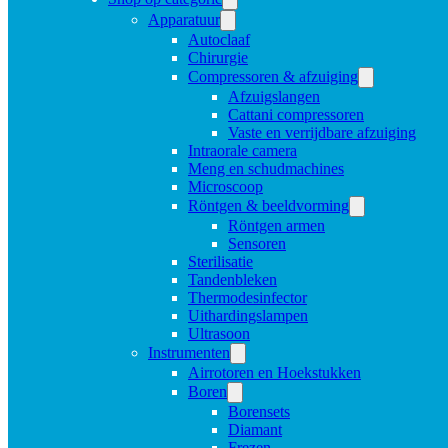
Apparatuur
Autoclaaf
Chirurgie
Compressoren & afzuiging
Afzuigslangen
Cattani compressoren
Vaste en verrijdbare afzuiging
Intraorale camera
Meng en schudmachines
Microscoop
Röntgen & beeldvorming
Röntgen armen
Sensoren
Sterilisatie
Tandenbleken
Thermodesinfector
Uithardingslampen
Ultrasoon
Instrumenten
Airrotoren en Hoekstukken
Boren
Borensets
Diamant
Frezen