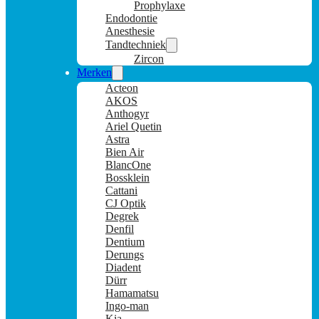
Prophylaxe
Endodontie
Anesthesie
Tandtechniek
Zircon
Merken
Acteon
AKOS
Anthogyr
Ariel Quetin
Astra
Bien Air
BlancOne
Bossklein
Cattani
CJ Optik
Degrek
Denfil
Dentium
Derungs
Diadent
Dürr
Hamamatsu
Ingo-man
Kia