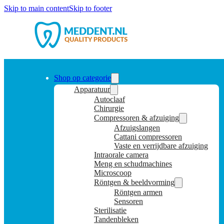
Skip to main content
Skip to footer
Shop op categorie
Apparatuur
Autoclaaf
Chirurgie
Compressoren & afzuiging
Afzuigslangen
Cattani compressoren
Vaste en verrijdbare afzuiging
Intraorale camera
Meng en schudmachines
Microscoop
Röntgen & beeldvorming
Röntgen armen
Sensoren
Sterilisatie
Tandenbleken