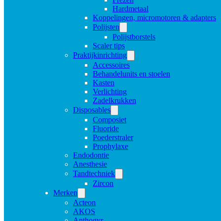
Hardmetaal
Koppelingen, micromotoren & adapters
Polijsten
Polijstborstels
Scaler tips
Praktijkinrichting
Accessoires
Behandelunits en stoelen
Kasten
Verlichting
Zadelkrukken
Disposables
Composiet
Fluoride
Poederstraler
Prophylaxe
Endodontie
Anesthesie
Tandtechniek
Zircon
Merken
Acteon
AKOS
Anthogyr