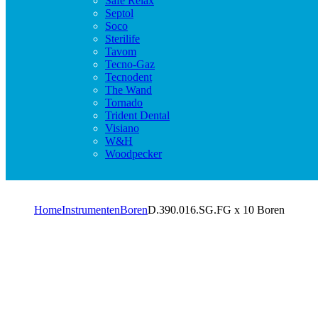
Safe Relax
Septol
Soco
Sterilife
Tavom
Tecno-Gaz
Tecnodent
The Wand
Tornado
Trident Dental
Visiano
W&H
Woodpecker
Home
Instrumenten
Boren
D.390.016.SG.FG x 10 Boren