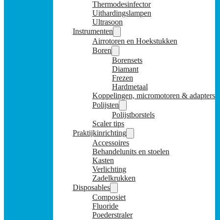
Thermodesinfector
Uithardingslampen
Ultrasoon
Instrumenten
Airrotoren en Hoekstukken
Boren
Borensets
Diamant
Frezen
Hardmetaal
Koppelingen, micromotoren & adapters
Polijsten
Polijstborstels
Scaler tips
Praktijkinrichting
Accessoires
Behandelunits en stoelen
Kasten
Verlichting
Zadelkrukken
Disposables
Composiet
Fluoride
Poederstraler