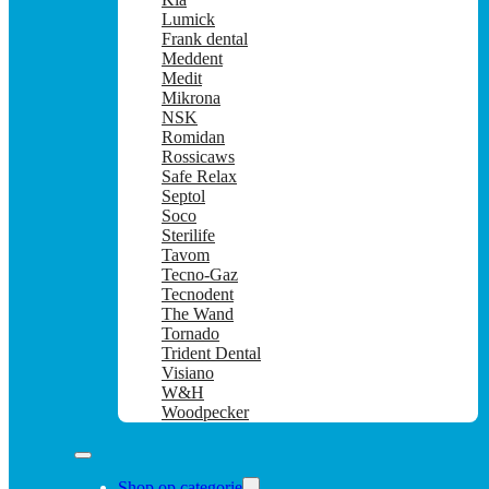
Lumick
Frank dental
Meddent
Medit
Mikrona
NSK
Romidan
Rossicaws
Safe Relax
Septol
Soco
Sterilife
Tavom
Tecno-Gaz
Tecnodent
The Wand
Tornado
Trident Dental
Visiano
W&H
Woodpecker
Shop op categorie