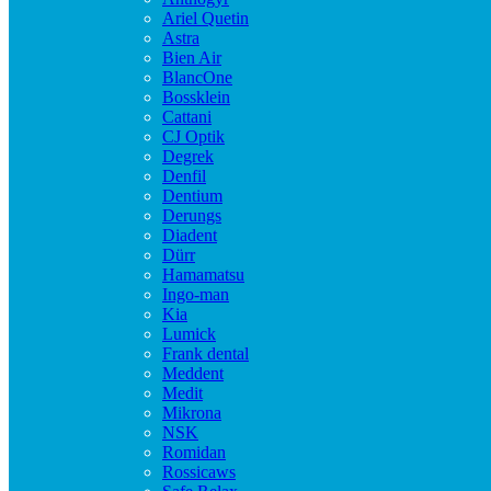
Ariel Quetin
Astra
Bien Air
BlancOne
Bossklein
Cattani
CJ Optik
Degrek
Denfil
Dentium
Derungs
Diadent
Dürr
Hamamatsu
Ingo-man
Kia
Lumick
Frank dental
Meddent
Medit
Mikrona
NSK
Romidan
Rossicaws