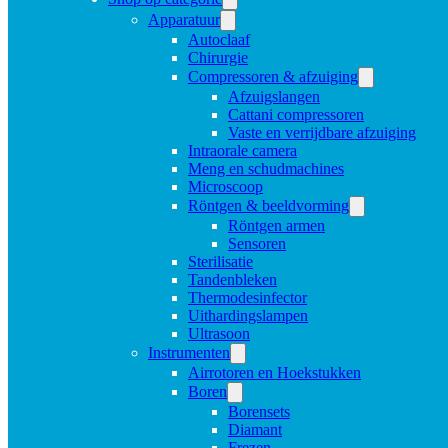
Apparatuur
Autoclaaf
Chirurgie
Compressoren & afzuiging
Afzuigslangen
Cattani compressoren
Vaste en verrijdbare afzuiging
Intraorale camera
Meng en schudmachines
Microscoop
Röntgen & beeldvorming
Röntgen armen
Sensoren
Sterilisatie
Tandenbleken
Thermodesinfector
Uithardingslampen
Ultrasoon
Instrumenten
Airrotoren en Hoekstukken
Boren
Borensets
Diamant
Frezen