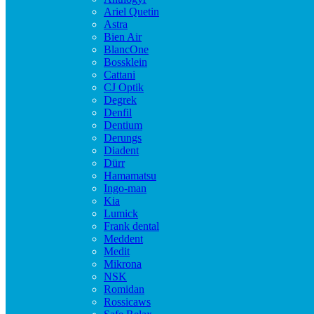
Ariel Quetin
Astra
Bien Air
BlancOne
Bossklein
Cattani
CJ Optik
Degrek
Denfil
Dentium
Derungs
Diadent
Dürr
Hamamatsu
Ingo-man
Kia
Lumick
Frank dental
Meddent
Medit
Mikrona
NSK
Romidan
Rossicaws