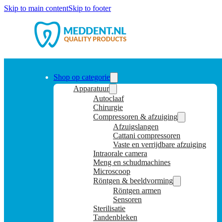
Skip to main content
Skip to footer
Shop op categorie
Apparatuur
Autoclaaf
Chirurgie
Compressoren & afzuiging
Afzuigslangen
Cattani compressoren
Vaste en verrijdbare afzuiging
Intraorale camera
Meng en schudmachines
Microscoop
Röntgen & beeldvorming
Röntgen armen
Sensoren
Sterilisatie
Tandenbleken