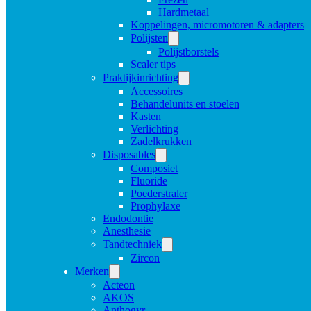
Hardmetaal
Koppelingen, micromotoren & adapters
Polijsten
Polijstborstels
Scaler tips
Praktijkinrichting
Accessoires
Behandelunits en stoelen
Kasten
Verlichting
Zadelkrukken
Disposables
Composiet
Fluoride
Poederstraler
Prophylaxe
Endodontie
Anesthesie
Tandtechniek
Zircon
Merken
Acteon
AKOS
Anthogyr