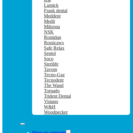
Lumick
Frank dental
Meddent
Medit
Mikrona
NSK
Romidan
Rossicaws
Safe Relax
Septol
Soco
Sterilife
Tavom
Tecno-Gaz
Tecnodent
The Wand
Tornado
Trident Dental
Visiano
W&H
Woodpecker
Shop op categorie