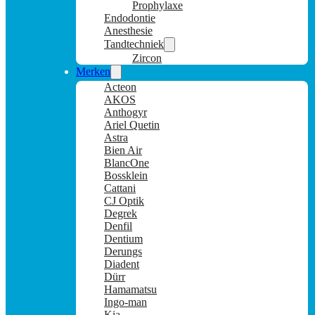
Prophylaxe
Endodontie
Anesthesie
Tandtechniek
Zircon
Merken
Acteon
AKOS
Anthogyr
Ariel Quetin
Astra
Bien Air
BlancOne
Bossklein
Cattani
CJ Optik
Degrek
Denfil
Dentium
Derungs
Diadent
Dürr
Hamamatsu
Ingo-man
Kia