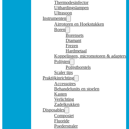
Thermodesinfector
Uithardingslampen
Ultrasoon
Instrumenten
Airrotoren en Hoekstukken
Boren
Borensets
Diamant
Frezen
Hardmetaal
Koppelingen, micromotoren & adapters
Polijsten
Polijstborstels
Scaler tips
Praktijkinrichting
Accessoires
Behandelunits en stoelen
Kasten
Verlichting
Zadelkrukken
Disposables
Composiet
Fluoride
Poederstraler