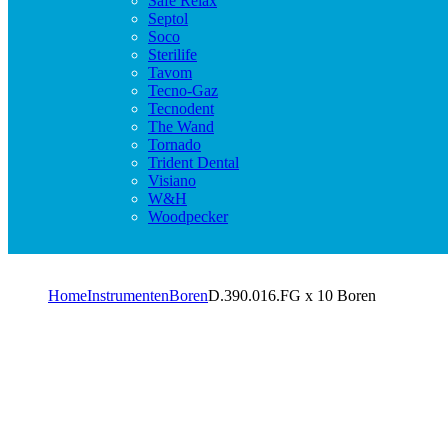
Safe Relax
Septol
Soco
Sterilife
Tavom
Tecno-Gaz
Tecnodent
The Wand
Tornado
Trident Dental
Visiano
W&H
Woodpecker
Home
Instrumenten
Boren
D.390.016.FG x 10 Boren