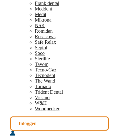
Frank dental
Meddent
Medit
Mikrona
NSK
Romidan
Rossicaws
Safe Relax
Septol
Soco
Sterilife
Tavom
Tecno-Gaz
Tecnodent
The Wand
Tornado
Trident Dental
Visiano
W&H
Woodpecker
Inloggen