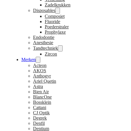
Zadelkrukken
Disposables
Composiet
Fluoride
Poederstraler
Prophylaxe
Endodontie
Anesthesie
Tandtechniek
Zircon
Merken
Acteon
AKOS
Anthogyr
Ariel Quetin
Astra
Bien Air
BlancOne
Bossklein
Cattani
CJ Optik
Degrek
Denfil
Dentium