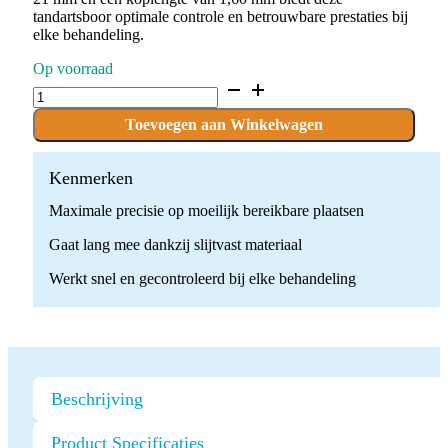
tandartsboor optimale controle en betrouwbare prestaties bij
elke behandeling.
Op voorraad
D.801L.016.G.FG
x
10
Toevoegen aan Winkelwagen
Boren
quantity
Kenmerken
Maximale precisie op moeilijk bereikbare plaatsen
Gaat lang mee dankzij slijtvast materiaal
Werkt snel en gecontroleerd bij elke behandeling
Beschrijving
Product Specificaties