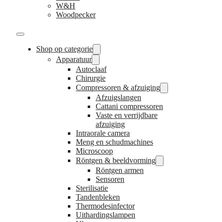
W&H
Woodpecker
Shop op categorie
Apparatuur
Autoclaaf
Chirurgie
Compressoren & afzuiging
Afzuigslangen
Cattani compressoren
Vaste en verrijdbare
afzuiging
Intraorale camera
Meng en schudmachines
Microscoop
Röntgen & beeldvorming
Röntgen armen
Sensoren
Sterilisatie
Tandenbleken
Thermodesinfector
Uithardingslampen