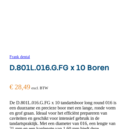
Frank dental
D.801L.016.G.FG x 10 Boren
€
28,49
excl. BTW
De D.801L.016.G.FG x 10 tandartsboor long round 016 is
een duurzame en precieze boor met een lange, ronde vorm
en grof graan. Ideaal voor het efficiënt prepareren van
caviteiten en geschikt voor intensief gebruik in de
tandartspraktijk. Met een diameter van 016, een lengte van
21 mm en een koplengte van 1,60 mm biedt deze