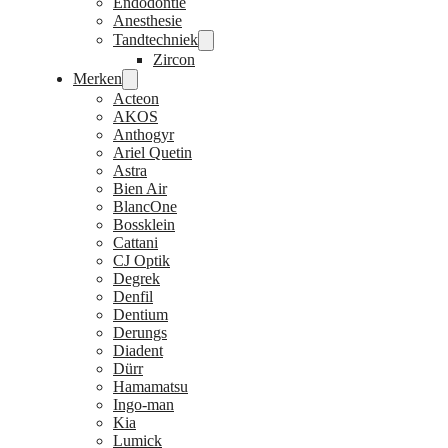
Endodontie
Anesthesie
Tandtechniek
Zircon
Merken
Acteon
AKOS
Anthogyr
Ariel Quetin
Astra
Bien Air
BlancOne
Bossklein
Cattani
CJ Optik
Degrek
Denfil
Dentium
Derungs
Diadent
Dürr
Hamamatsu
Ingo-man
Kia
Lumick