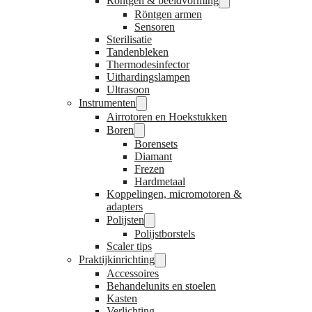
Röntgen & beeldvorming
Röntgen armen
Sensoren
Sterilisatie
Tandenbleken
Thermodesinfector
Uithardingslampen
Ultrasoon
Instrumenten
Airrotoren en Hoekstukken
Boren
Borensets
Diamant
Frezen
Hardmetaal
Koppelingen, micromotoren &
adapters
Polijsten
Polijstborstels
Scaler tips
Praktijkinrichting
Accessoires
Behandelunits en stoelen
Kasten
Verlichting