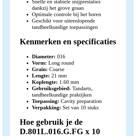
Snelle en stabiele snijprestaties
dankzij het grove graan
Optimale controle bij het boren
Geschikt voor uiteenlopende
tandheelkundige toepassingen
Kenmerken en specificaties
Diameter:
016
Vorm:
Long round
Grain:
Coarse
Lengte:
21 mm
Koplengte:
1.60 mm
Gebruiksgebied:
Tandarts,
tandheelkundige praktijken
Toepassing:
Cavity preparation
Verpakking:
Set van 10 stuks
Hoe gebruik je de
D.801L.016.G.FG x 10