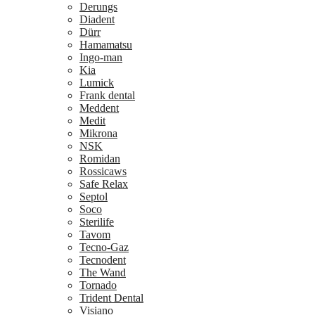
Derungs
Diadent
Dürr
Hamamatsu
Ingo-man
Kia
Lumick
Frank dental
Meddent
Medit
Mikrona
NSK
Romidan
Rossicaws
Safe Relax
Septol
Soco
Sterilife
Tavom
Tecno-Gaz
Tecnodent
The Wand
Tornado
Trident Dental
Visiano