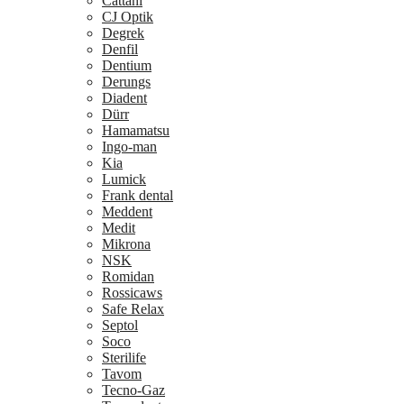
Cattani
CJ Optik
Degrek
Denfil
Dentium
Derungs
Diadent
Dürr
Hamamatsu
Ingo-man
Kia
Lumick
Frank dental
Meddent
Medit
Mikrona
NSK
Romidan
Rossicaws
Safe Relax
Septol
Soco
Sterilife
Tavom
Tecno-Gaz