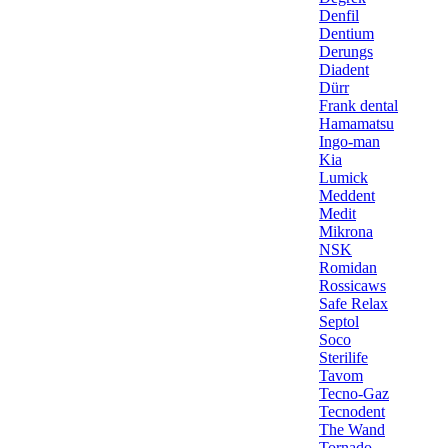
Denfil
Dentium
Derungs
Diadent
Dürr
Frank dental
Hamamatsu
Ingo-man
Kia
Lumick
Meddent
Medit
Mikrona
NSK
Romidan
Rossicaws
Safe Relax
Septol
Soco
Sterilife
Tavom
Tecno-Gaz
Tecnodent
The Wand
Tornado