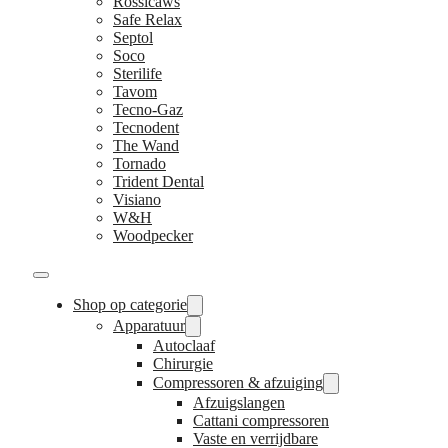
Rossicaws
Safe Relax
Septol
Soco
Sterilife
Tavom
Tecno-Gaz
Tecnodent
The Wand
Tornado
Trident Dental
Visiano
W&H
Woodpecker
Shop op categorie
Apparatuur
Autoclaaf
Chirurgie
Compressoren & afzuiging
Afzuigslangen
Cattani compressoren
Vaste en verrijdbare