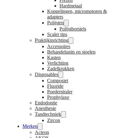
Frezen
Hardmetaal
Koppelingen, micromotoren &
adapters
Polijsten
Polijstborstels
Scaler tips
Praktijkinrichting
Accessoires
Behandelunits en stoelen
Kasten
Verlichting
Zadelkrukken
Disposables
Composiet
Fluoride
Poederstraler
Prophylaxe
Endodontie
Anesthesie
Tandtechniek
Zircon
Merken
Acteon
AKOS