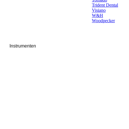
Trident Dental
Visiano
W&H
Woodpecker
Instrumenten