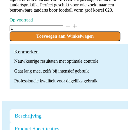
tandartspraktijk. Perfect geschikt voor wie zoekt naar een
betrouwbare tandarts boor football vorm grof korrel 020.
Op voorraad
D.379.023.G.FG
x
10
Toevoegen aan Winkelwagen
Boren
quantity
Kenmerken
Nauwkeurige resultaten met optimale controle
Gaat lang mee, zelfs bij intensief gebruik
Professionele kwaliteit voor dagelijks gebruik
Beschrijving
Product Specificaties