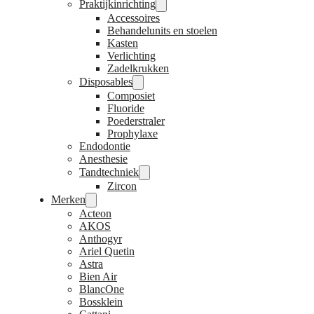
Praktijkinrichting
Accessoires
Behandelunits en stoelen
Kasten
Verlichting
Zadelkrukken
Disposables
Composiet
Fluoride
Poederstraler
Prophylaxe
Endodontie
Anesthesie
Tandtechniek
Zircon
Merken
Acteon
AKOS
Anthogyr
Ariel Quetin
Astra
Bien Air
BlancOne
Bossklein