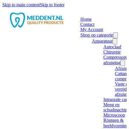
Skip to main content
Skip to footer
Home
Contact
My Account
Shop op categorie
Apparatuur
Autoclaaf
Chirurgie
Compressore
afzuiging
Afzuig
Cattani
compre
Vaste e
verrijd
afzuigi
Intraorale ca
Meng en
schudmachine
Microscoop
Röntgen &
beeldvorming