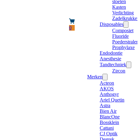
stoelen
Kasten
Verlichting
Zadelkrukken
Disposables
0
Composiet
Fluoride
Poederstraler
Prophylaxe
Endodontie
Anesthesie
Tandtechniek
Zircon
Merken
Acteon
AKOS
Anthogyr
Ariel Quetin
Astra
Bien Air
BlancOne
Bossklein
Cattani
CJ Optik
Degrek