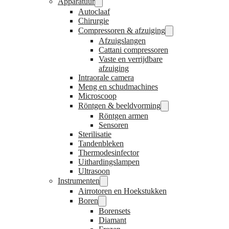
Apparatuur
Autoclaaf
Chirurgie
Compressoren & afzuiging
Afzuigslangen
Cattani compressoren
Vaste en verrijdbare
afzuiging
Intraorale camera
Meng en schudmachines
Microscoop
Röntgen & beeldvorming
Röntgen armen
Sensoren
Sterilisatie
Tandenbleken
Thermodesinfector
Uithardingslampen
Ultrasoon
Instrumenten
Airrotoren en Hoekstukken
Boren
Borensets
Diamant