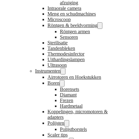
afzuiging
Intraorale camera
Meng en schudmachines
Microscoop
Röntgen & beeldvorming
Röntgen armen
Sensoren
Sterilisatie
Tandenbleken
Thermodesinfector
Uithardingslampen
Ultrasoon
Instrumenten
Airrotoren en Hoekstukken
Boren
Borensets
Diamant
Frezen
Hardmetaal
Koppelingen, micromotoren &
adapters
Polijsten
Polijstborstels
Scaler tips