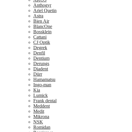
Anthogyr
Ariel Quetin
Astra
Bien Air
BlancOne
Bossklein
Cattani
CJ Optik
Degrek
Denfil
Dentium
Derungs
Diadent
Dürr
Hamamatsu
Ingo-man
Kia
Lumick
Frank dental
Meddent
Medit
Mikrona
NSK
Romidan