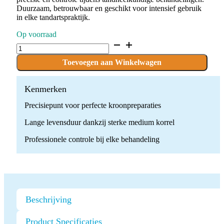
Duurzaam, betrouwbaar en geschikt voor intensief gebruik
in elke tandartspraktijk.
Op voorraad
D.368.010.FG
x
10
Toevoegen aan Winkelwagen
Boren
quantity
Kenmerken
Precisiepunt voor perfecte kroonpreparaties
Lange levensduur dankzij sterke medium korrel
Professionele controle bij elke behandeling
Beschrijving
Product Specificaties