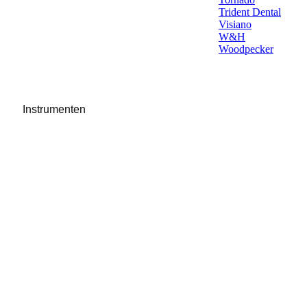
Trident Dental
Visiano
W&H
Woodpecker
Instrumenten