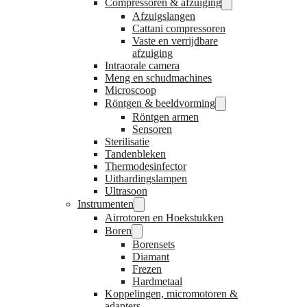
Compressoren & afzuiging
Afzuigslangen
Cattani compressoren
Vaste en verrijdbare
afzuiging
Intraorale camera
Meng en schudmachines
Microscoop
Röntgen & beeldvorming
Röntgen armen
Sensoren
Sterilisatie
Tandenbleken
Thermodesinfector
Uithardingslampen
Ultrasoon
Instrumenten
Airrotoren en Hoekstukken
Boren
Borensets
Diamant
Frezen
Hardmetaal
Koppelingen, micromotoren &
adapters