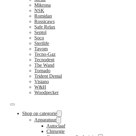
Mikrona
NSK
Romidan
Rossicaws
Safe Relax
Septol
Soco
Sterilife
Tavom
Tecno-Gaz
Tecnodent
The Wand
Tornado
Trident Dental
Visiano
W&H
Woodpecker
Shop op categorie
Apparatuur
Autoclaaf
Chirurgie