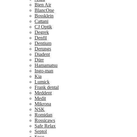
Bien Air
BlancOne
Bossklein
Cattani
CJ Optik
Degrek
Denfil
Dentium
Derungs
Diadent
Dürr
Hamamatsu
Ingo-man
Kia
Lumick
Frank dental
Meddent
Medit
Mikrona
NSK
Romidan
Rossicaws
Safe Relax
Septol
Soco