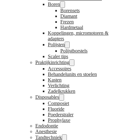
Boren
Borensets
Diamant
Frezen
Hardmetaal
Koppelingen, micromotoren &
adapters
Polijsten
Polijstborstels
Scaler tips
Praktijkinrichting
Accessoires
Behandelunits en stoelen
Kasten
Verlichting
Zadelkrukken
Disposables
Composiet
Fluoride
Poederstraler
Prophylaxe
Endodontie
Anesthesie
Tandtechniek