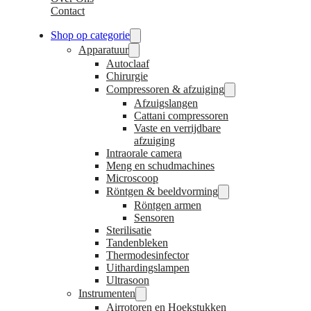
Contact
Shop op categorie
Apparatuur
Autoclaaf
Chirurgie
Compressoren & afzuiging
Afzuigslangen
Cattani compressoren
Vaste en verrijdbare
afzuiging
Intraorale camera
Meng en schudmachines
Microscoop
Röntgen & beeldvorming
Röntgen armen
Sensoren
Sterilisatie
Tandenbleken
Thermodesinfector
Uithardingslampen
Ultrasoon
Instrumenten
Airrotoren en Hoekstukken