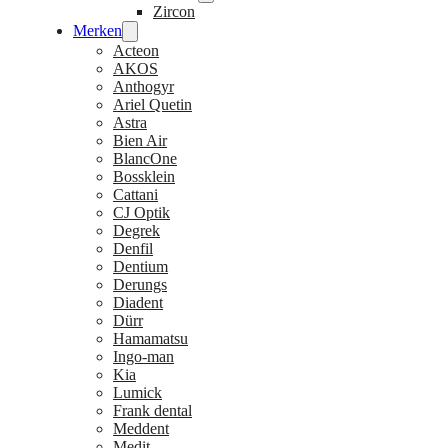
Zircon
Merken
Acteon
AKOS
Anthogyr
Ariel Quetin
Astra
Bien Air
BlancOne
Bossklein
Cattani
CJ Optik
Degrek
Denfil
Dentium
Derungs
Diadent
Dürr
Hamamatsu
Ingo-man
Kia
Lumick
Frank dental
Meddent
Medit