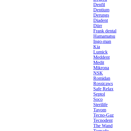
Denfil
Dentium
Derungs
Diadent
Dürr
Frank dental
Hamamatsu
Ingo-man
Kia
Lumick
Meddent
Medit
Mikrona
NSK
Romidan
Rossicaws
Safe Relax
Septol
Soco
Sterilife
Tavom
Tecno-Gaz
Tecnodent
The Wand
Tornado