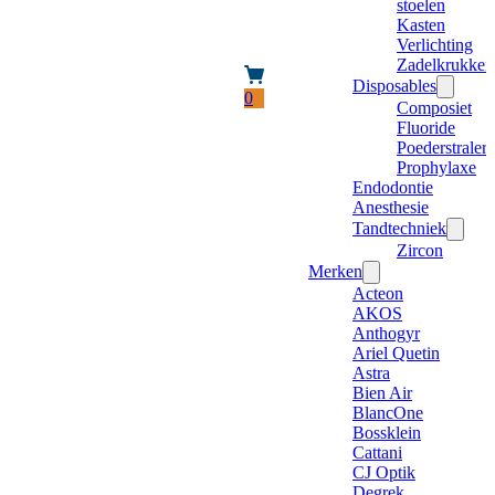
stoelen
Kasten
Verlichting
Zadelkrukken
Disposables
0
Composiet
Fluoride
Poederstraler
Prophylaxe
Endodontie
Anesthesie
Tandtechniek
Zircon
Merken
Acteon
AKOS
Anthogyr
Ariel Quetin
Astra
Bien Air
BlancOne
Bossklein
Cattani
CJ Optik
Degrek