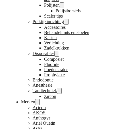
Polijsten
Polijstborstels
Scaler tips
Praktijkinrichting
Accessoires
Behandelunits en stoelen
Kasten
Verlichting
Zadelkrukken
Disposables
Composiet
Fluoride
Poederstraler
Prophylaxe
Endodontie
Anesthesie
Tandtechniek
Zircon
Merken
Acteon
AKOS
Anthogyr
Ariel Quetin
Astra