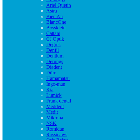
Ariel Quetin
Astra
Bien Air
BlancOne
Bossklein
Cattani
CJ Optik
Degrek
Denfil
Dentium
Derungs
Diadent
Dürr
Hamamatsu
Ingo-man
Kia
Lumick
Frank dental
Meddent
Medit
Mikrona
NSK
Romidan
Rossicaws