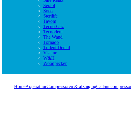
Safe Relax
Septol
Soco
Sterilife
Tavom
Tecno-Gaz
Tecnodent
The Wand
Tornado
Trident Dental
Visiano
W&H
Woodpecker
Home
Apparatuur
Compressoren & afzuiging
Cattani compresso