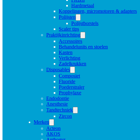
Hardmetaal
Koppelingen, micromotoren & adapters
Polijsten
Polijstborstels
Scaler tips
Praktijkinrichting
Accessoires
Behandelunits en stoelen
Kasten
Verlichting
Zadelkrukken
Disposables
Composiet
Fluoride
Poederstraler
Prophylaxe
Endodontie
Anesthesie
Tandtechniek
Zircon
Merken
Acteon
AKOS
Anthogyr