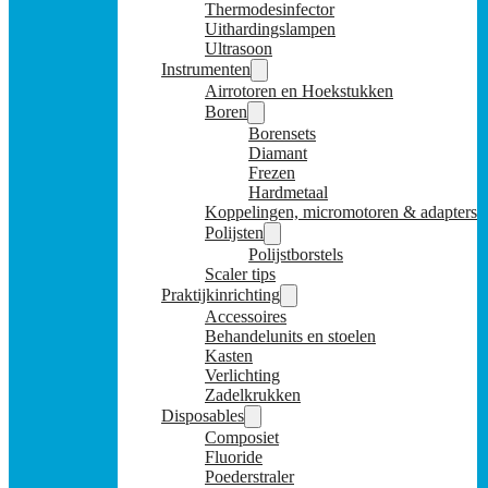
Thermodesinfector
Uithardingslampen
Ultrasoon
Instrumenten
Airrotoren en Hoekstukken
Boren
Borensets
Diamant
Frezen
Hardmetaal
Koppelingen, micromotoren & adapters
Polijsten
Polijstborstels
Scaler tips
Praktijkinrichting
Accessoires
Behandelunits en stoelen
Kasten
Verlichting
Zadelkrukken
Disposables
Composiet
Fluoride
Poederstraler