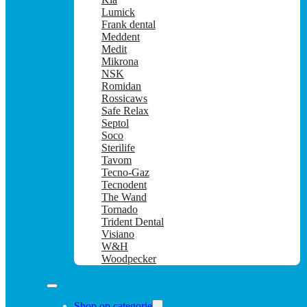
Lumick
Frank dental
Meddent
Medit
Mikrona
NSK
Romidan
Rossicaws
Safe Relax
Septol
Soco
Sterilife
Tavom
Tecno-Gaz
Tecnodent
The Wand
Tornado
Trident Dental
Visiano
W&H
Woodpecker
Shop op categorie