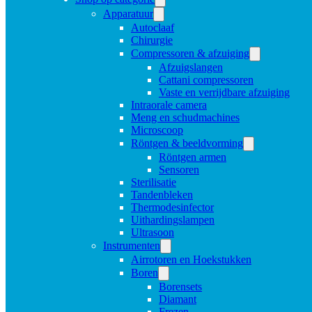
Apparatuur
Autoclaaf
Chirurgie
Compressoren & afzuiging
Afzuigslangen
Cattani compressoren
Vaste en verrijdbare afzuiging
Intraorale camera
Meng en schudmachines
Microscoop
Röntgen & beeldvorming
Röntgen armen
Sensoren
Sterilisatie
Tandenbleken
Thermodesinfector
Uithardingslampen
Ultrasoon
Instrumenten
Airrotoren en Hoekstukken
Boren
Borensets
Diamant
Frezen