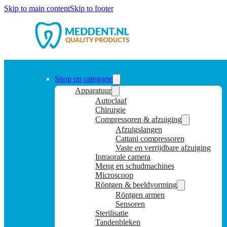
Skip to main content
Skip to footer
Shop op categorie
Apparatuur
Autoclaaf
Chirurgie
Compressoren & afzuiging
Afzuigslangen
Cattani compressoren
Vaste en verrijdbare afzuiging
Intraorale camera
Meng en schudmachines
Microscoop
Röntgen & beeldvorming
Röntgen armen
Sensoren
Sterilisatie
Tandenbleken