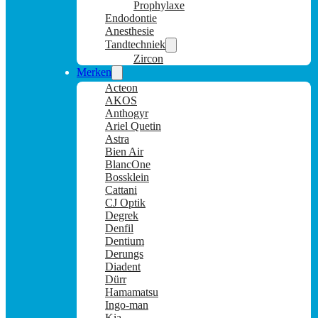
Prophylaxe
Endodontie
Anesthesie
Tandtechniek
Zircon
Merken
Acteon
AKOS
Anthogyr
Ariel Quetin
Astra
Bien Air
BlancOne
Bossklein
Cattani
CJ Optik
Degrek
Denfil
Dentium
Derungs
Diadent
Dürr
Hamamatsu
Ingo-man
Kia