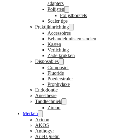
adapters
Polijsten
Polijstborstels
Scaler tips
Praktijkinrichting
Accessoires
Behandelunits en stoelen
Kasten
Verlichting
Zadelkrukken
Disposables
Composiet
Fluoride
Poederstraler
Prophylaxe
Endodontie
Anesthesie
Tandtechniek
Zircon
Merken
Acteon
AKOS
Anthogyr
Ariel Quetin