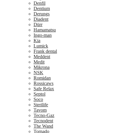
Denfil
Dentium
Derungs
Diadent
Dürr
Hamamatsu
Ingo-man
Kia
Lumick
Frank dental
Meddent
Medit
Mikrona
NSK
Romidan
Rossicaws
Safe Relax
Septol
Soco
Sterilife
Tavom
Tecno-Gaz
Tecnodent
The Wand
Tornado