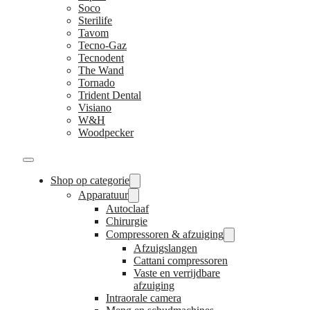
Soco
Sterilife
Tavom
Tecno-Gaz
Tecnodent
The Wand
Tornado
Trident Dental
Visiano
W&H
Woodpecker
Shop op categorie
Apparatuur
Autoclaaf
Chirurgie
Compressoren & afzuiging
Afzuigslangen
Cattani compressoren
Vaste en verrijdbare
afzuiging
Intraorale camera