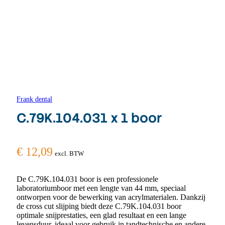
Frank dental
C.79K.104.031 x 1 boor
€
12,09
excl. BTW
De C.79K.104.031 boor is een professionele
laboratoriumboor met een lengte van 44 mm, speciaal
ontworpen voor de bewerking van acrylmaterialen. Dankzij
de cross cut slijping biedt deze C.79K.104.031 boor
optimale snijprestaties, een glad resultaat en een lange
levensduur, ideaal voor gebruik in tandtechnische en andere