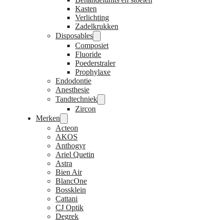
Kasten
Verlichting
Zadelkrukken
Disposables
Composiet
Fluoride
Poederstraler
Prophylaxe
Endodontie
Anesthesie
Tandtechniek
Zircon
Merken
Acteon
AKOS
Anthogyr
Ariel Quetin
Astra
Bien Air
BlancOne
Bossklein
Cattani
CJ Optik
Degrek