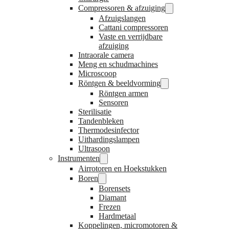
Compressoren & afzuiging
Afzuigslangen
Cattani compressoren
Vaste en verrijdbare
afzuiging
Intraorale camera
Meng en schudmachines
Microscoop
Röntgen & beeldvorming
Röntgen armen
Sensoren
Sterilisatie
Tandenbleken
Thermodesinfector
Uithardingslampen
Ultrasoon
Instrumenten
Airrotoren en Hoekstukken
Boren
Borensets
Diamant
Frezen
Hardmetaal
Koppelingen, micromotoren &