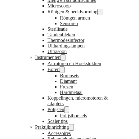
Meng en schudmachines
Microscoop
Röntgen & beeldvorming
Röntgen armen
Sensoren
Sterilisatie
Tandenbleken
Thermodesinfector
Uithardingslampen
Ultrasoon
Instrumenten
Airrotoren en Hoekstukken
Boren
Borensets
Diamant
Frezen
Hardmetaal
Koppelingen, micromotoren &
adapters
Polijsten
Polijstborstels
Scaler tips
Praktijkinrichting
Accessoires
Behandelunits en stoelen