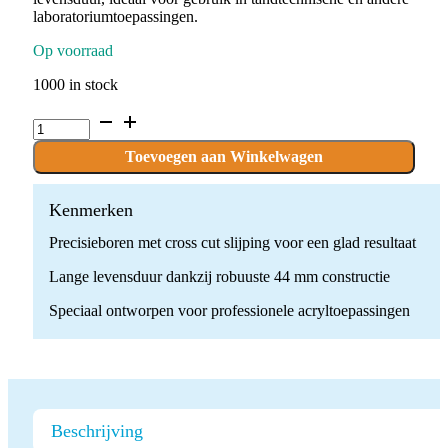
laboratoriumtoepassingen.
Op voorraad
1000 in stock
C.79K.104.031
x
1
Toevoegen aan Winkelwagen
boor
quantity
Kenmerken
Precisieboren met cross cut slijping voor een glad resultaat
Lange levensduur dankzij robuuste 44 mm constructie
Speciaal ontworpen voor professionele acryltoepassingen
Beschrijving