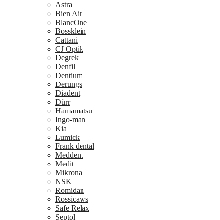
Astra
Bien Air
BlancOne
Bossklein
Cattani
CJ Optik
Degrek
Denfil
Dentium
Derungs
Diadent
Dürr
Hamamatsu
Ingo-man
Kia
Lumick
Frank dental
Meddent
Medit
Mikrona
NSK
Romidan
Rossicaws
Safe Relax
Septol