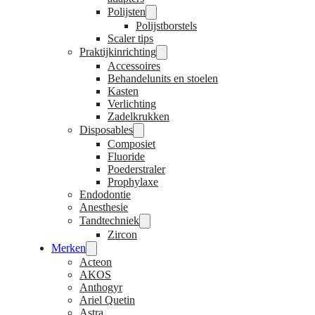
Polijsten
Polijstborstels
Scaler tips
Praktijkinrichting
Accessoires
Behandelunits en stoelen
Kasten
Verlichting
Zadelkrukken
Disposables
Composiet
Fluoride
Poederstraler
Prophylaxe
Endodontie
Anesthesie
Tandtechniek
Zircon
Merken
Acteon
AKOS
Anthogyr
Ariel Quetin
Astra