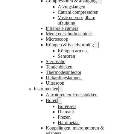
Compressoren & afzuiging
Afzuigslangen
Cattani compressoren
Vaste en verrijdbare
afzuiging
Intraorale camera
Meng en schudmachines
Microscoop
Röntgen & beeldvorming
Röntgen armen
Sensoren
Sterilisatie
Tandenbleken
Thermodesinfector
Uithardingslampen
Ultrasoon
Instrumenten
Airrotoren en Hoekstukken
Boren
Borensets
Diamant
Frezen
Hardmetaal
Koppelingen, micromotoren &
adapters