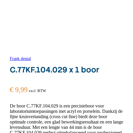
Frank dental
C.77KF.104.029 x 1 boor
€
9,99
excl. BTW
De boor C.77KF.104.029 is een precisieboor voor
laboratoriumtoepassingen met acryl en porselein. Dankzij de
fijne kruisvertanding (cross cut fine) biedt deze boor
optimale controle, een glad bewerkingsresultaat en een lange
levensduur. Met een lengte van 44 mm is de boor
C.77KF.104.029 perfect uitgebalanceerd voor professioneel