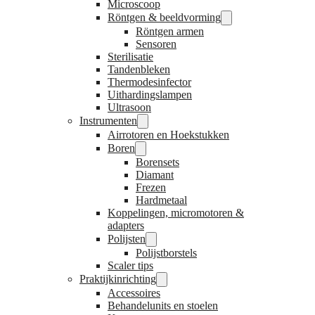
Microscoop
Röntgen & beeldvorming
Röntgen armen
Sensoren
Sterilisatie
Tandenbleken
Thermodesinfector
Uithardingslampen
Ultrasoon
Instrumenten
Airrotoren en Hoekstukken
Boren
Borensets
Diamant
Frezen
Hardmetaal
Koppelingen, micromotoren &
adapters
Polijsten
Polijstborstels
Scaler tips
Praktijkinrichting
Accessoires
Behandelunits en stoelen