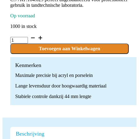
gebruik in tandtechnische laboratoria.
Op voorraad
1000 in stock
C.77KF.104.029
x
1
Toevoegen aan Winkelwagen
boor
quantity
Kenmerken
Maximale precisie bij acryl en porselein
Lange levensduur door hoogwaardig materiaal
Stabiele controle dankzij 44 mm lengte
Beschrijving