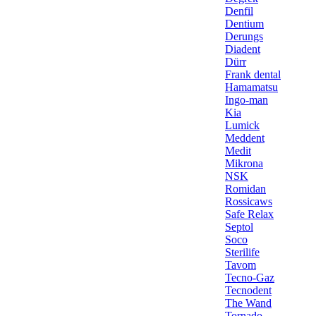
Denfil
Dentium
Derungs
Diadent
Dürr
Frank dental
Hamamatsu
Ingo-man
Kia
Lumick
Meddent
Medit
Mikrona
NSK
Romidan
Rossicaws
Safe Relax
Septol
Soco
Sterilife
Tavom
Tecno-Gaz
Tecnodent
The Wand
Tornado