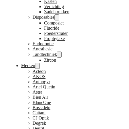
Kasten
Verlichting
Zadelkrukken
Disposables
Composiet
Fluoride
Poederstraler
Prophylaxe
Endodontie
Anesthesie
Tandtechniek
Zircon
Merken
Acteon
AKOS
Anthogyr
Ariel Quetin
Astra
Bien Air
BlancOne
Bossklein
Cattani
CJ Optik
Degrek
Denfil