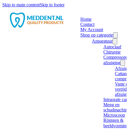
Skip to main content
Skip to footer
Home
Contact
My Account
Shop op categorie
Apparatuur
Autoclaaf
Chirurgie
Compressore
afzuiging
Afzuig
Cattani
compre
Vaste e
verrijd
afzuigi
Intraorale ca
Meng en
schudmachine
Microscoop
Röntgen &
beeldvorming