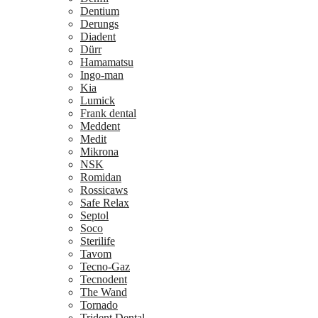
Dentium
Derungs
Diadent
Dürr
Hamamatsu
Ingo-man
Kia
Lumick
Frank dental
Meddent
Medit
Mikrona
NSK
Romidan
Rossicaws
Safe Relax
Septol
Soco
Sterilife
Tavom
Tecno-Gaz
Tecnodent
The Wand
Tornado
Trident Dental