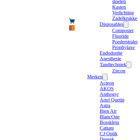
stoelen
Kasten
Verlichting
Zadelkrukken
Disposables
0
Composiet
Fluoride
Poederstraler
Prophylaxe
Endodontie
Anesthesie
Tandtechniek
Zircon
Merken
Acteon
AKOS
Anthogyr
Ariel Quetin
Astra
Bien Air
BlancOne
Bossklein
Cattani
CJ Optik
Degrek