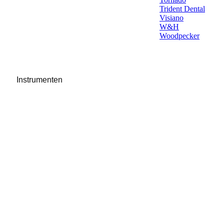
Trident Dental
Visiano
W&H
Woodpecker
Instrumenten