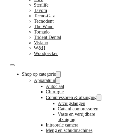
Sterilife
Tavom
Tecno-Gaz
Tecnodent
The Wand
Tornado
Trident Dental
Visiano
W&H
Woodpecker
Shop op categorie
Apparatuur
Autoclaaf
Chirurgie
Compressoren & afzuiging
Afzuigslangen
Cattani compressoren
Vaste en verrijdbare
afzuiging
Intraorale camera
Meng en schudmachines