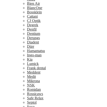
Bien Air
BlancOne
Bossklein
Cattani
CJ Optik
Degrek
Denfil
Dentium
Derungs
Diadent
Dürr
Hamamatsu
Ingo-man
Kia
Lumick
Frank dental
Meddent
Medit
Mikrona
NSK
Romidan
Rossicaws
Safe Relax
Septol
Soco