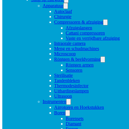
Apparatuur
Autoclaaf
Chirurgie
Compressoren & afzuiging
Afzuigslangen
Cattani compressoren
Vaste en verrijdbare afzuiging
Intraorale camera
Meng en schudmachines
Microscoop
Röntgen & beeldvorming
Röntgen armen
Sensoren
Sterilisatie
Tandenbleken
Thermodesinfector
Uithardingslampen
Ultrasoon
Instrumenten
Airrotoren en Hoekstukken
Boren
Borensets
Diamant
Frezen