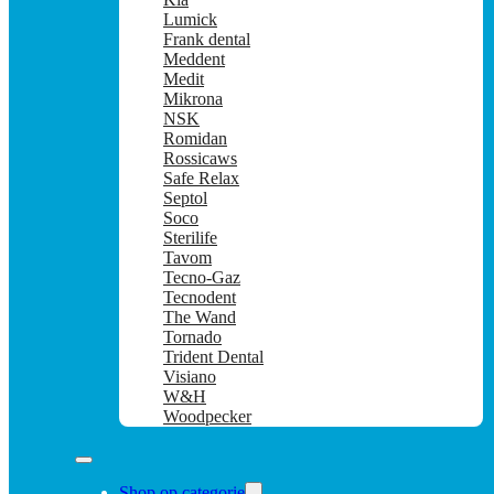
Lumick
Frank dental
Meddent
Medit
Mikrona
NSK
Romidan
Rossicaws
Safe Relax
Septol
Soco
Sterilife
Tavom
Tecno-Gaz
Tecnodent
The Wand
Tornado
Trident Dental
Visiano
W&H
Woodpecker
Shop op categorie