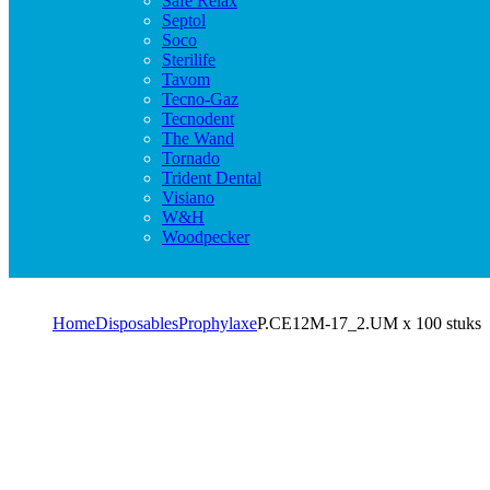
Safe Relax
Septol
Soco
Sterilife
Tavom
Tecno-Gaz
Tecnodent
The Wand
Tornado
Trident Dental
Visiano
W&H
Woodpecker
Home
Disposables
Prophylaxe
P.CE12M-17_2.UM x 100 stuks