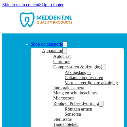
Skip to main content
Skip to footer
Shop op categorie
Apparatuur
Autoclaaf
Chirurgie
Compressoren & afzuiging
Afzuigslangen
Cattani compressoren
Vaste en verrijdbare afzuiging
Intraorale camera
Meng en schudmachines
Microscoop
Röntgen & beeldvorming
Röntgen armen
Sensoren
Sterilisatie
Tandenbleken