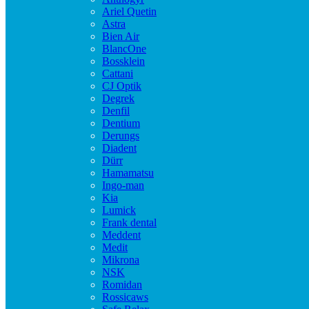
Ariel Quetin
Astra
Bien Air
BlancOne
Bossklein
Cattani
CJ Optik
Degrek
Denfil
Dentium
Derungs
Diadent
Dürr
Hamamatsu
Ingo-man
Kia
Lumick
Frank dental
Meddent
Medit
Mikrona
NSK
Romidan
Rossicaws