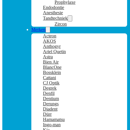
Prophylaxe
Endodontie
Anesthesie
Tandtechniek
Zircon
Merken
Acteon
AKOS
Anthogyr
Ariel Quetin
Astra
Bien Air
BlancOne
Bossklein
Cattani
CJ Optik
Degrek
Denfil
Dentium
Derungs
Diadent
Dürr
Hamamatsu
Ingo-man
Kia