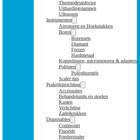
Thermodesinfector
Uithardingslampen
Ultrasoon
Instrumenten
Airrotoren en Hoekstukken
Boren
Borensets
Diamant
Frezen
Hardmetaal
Koppelingen, micromotoren & adapters
Polijsten
Polijstborstels
Scaler tips
Praktijkinrichting
Accessoires
Behandelunits en stoelen
Kasten
Verlichting
Zadelkrukken
Disposables
Composiet
Fluoride
Poederstraler