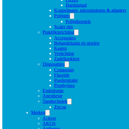
Hardmetaal
Koppelingen, micromotoren & adapters
Polijsten
Polijstborstels
Scaler tips
Praktijkinrichting
Accessoires
Behandelunits en stoelen
Kasten
Verlichting
Zadelkrukken
Disposables
Composiet
Fluoride
Poederstraler
Prophylaxe
Endodontie
Anesthesie
Tandtechniek
Zircon
Merken
Acteon
AKOS
Anthogyr