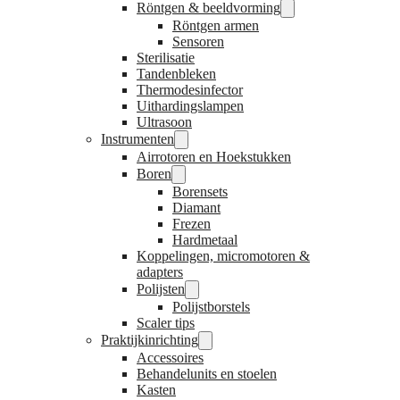
Röntgen & beeldvorming
Röntgen armen
Sensoren
Sterilisatie
Tandenbleken
Thermodesinfector
Uithardingslampen
Ultrasoon
Instrumenten
Airrotoren en Hoekstukken
Boren
Borensets
Diamant
Frezen
Hardmetaal
Koppelingen, micromotoren &
adapters
Polijsten
Polijstborstels
Scaler tips
Praktijkinrichting
Accessoires
Behandelunits en stoelen
Kasten