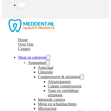
Home
Over Ons
Contact
Shop op categorie
Apparatuur
Autoclaaf
Chirurgie
Compressoren & afzuiging
Afzuigslangen
Cattani compressoren
Vaste en verrijdbare
afzuiging
Intraorale camera
Meng en schudmachines
Microscoop