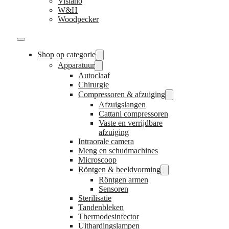
Visiano
W&H
Woodpecker
Shop op categorie
Apparatuur
Autoclaaf
Chirurgie
Compressoren & afzuiging
Afzuigslangen
Cattani compressoren
Vaste en verrijdbare
afzuiging
Intraorale camera
Meng en schudmachines
Microscoop
Röntgen & beeldvorming
Röntgen armen
Sensoren
Sterilisatie
Tandenbleken
Thermodesinfector
Uithardingslampen