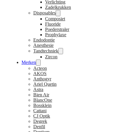
Verlichting
Zadelkrukken
Disposables
Composiet
Fluoride
Poederstraler
Prophylaxe
Endodontie
Anesthesie
Tandtechniek
Zircon
Merken
Acteon
AKOS
Anthogyr
Ariel Quetin
Astra
Bien Air
BlancOne
Bossklein
Cattani
CJ Optik
Degrek
Denfil
Dentium