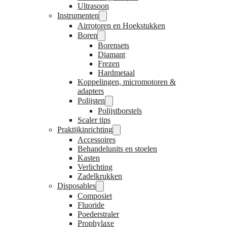
Ultrasoon
Instrumenten
Airrotoren en Hoekstukken
Boren
Borensets
Diamant
Frezen
Hardmetaal
Koppelingen, micromotoren &
adapters
Polijsten
Polijstborstels
Scaler tips
Praktijkinrichting
Accessoires
Behandelunits en stoelen
Kasten
Verlichting
Zadelkrukken
Disposables
Composiet
Fluoride
Poederstraler
Prophylaxe