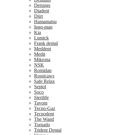
Derungs
Diadent
Dürr
Hamamatsu
Ingo-man
Kia
Lumick
Frank dental
Meddent
Medit
Mikrona
NSK
Romidan
Rossicaws
Safe Relax
Septol
Soco
Sterilife
Tavom
Tecno-Gaz
Tecnodent
The Wand
Tornado
Trident Dental