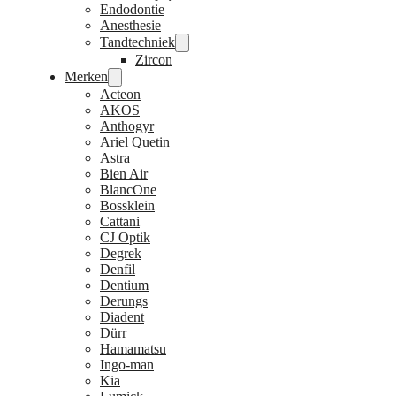
Endodontie
Anesthesie
Tandtechniek
Zircon
Merken
Acteon
AKOS
Anthogyr
Ariel Quetin
Astra
Bien Air
BlancOne
Bossklein
Cattani
CJ Optik
Degrek
Denfil
Dentium
Derungs
Diadent
Dürr
Hamamatsu
Ingo-man
Kia