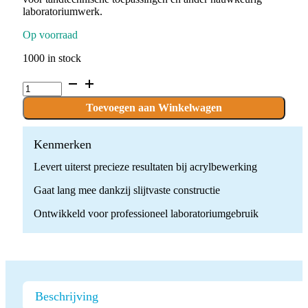
laboratoriumwerk.
Op voorraad
1000 in stock
C.77E.104.060
x
1
Toevoegen aan Winkelwagen
boor
quantity
Kenmerken
Levert uiterst precieze resultaten bij acrylbewerking
Gaat lang mee dankzij slijtvaste constructie
Ontwikkeld voor professioneel laboratoriumgebruik
Beschrijving