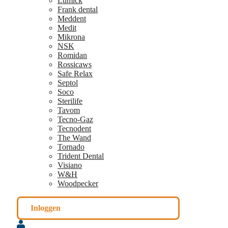
Lumick
Frank dental
Meddent
Medit
Mikrona
NSK
Romidan
Rossicaws
Safe Relax
Septol
Soco
Sterilife
Tavom
Tecno-Gaz
Tecnodent
The Wand
Tornado
Trident Dental
Visiano
W&H
Woodpecker
Inloggen