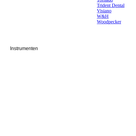
Trident Dental
Visiano
W&H
Woodpecker
Instrumenten