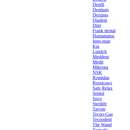
Denfil
Dentium
Derungs
Diadent
Dürr
Frank dental
Hamamatsu
Ingo-man
Kia
Lumick
Meddent
Medit
Mikrona
NSK
Romidan
Rossicaws
Safe Relax
Septol
Soco
Sterilife
Tavom
Tecno-Gaz
Tecnodent
The Wand
Tornado