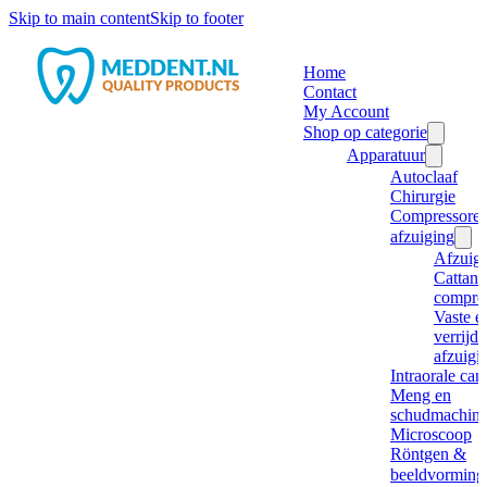
Skip to main content
Skip to footer
Home
Contact
My Account
Shop op categorie
Apparatuur
Autoclaaf
Chirurgie
Compressore
afzuiging
Afzuig
Cattani
compre
Vaste e
verrijd
afzuigi
Intraorale ca
Meng en
schudmachine
Microscoop
Röntgen &
beeldvorming