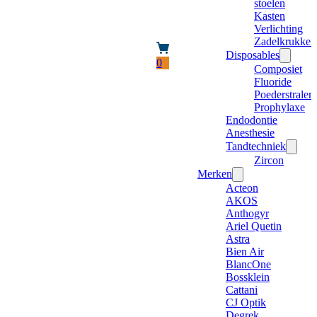
stoelen
Kasten
Verlichting
Zadelkrukken
Disposables
0
Composiet
Fluoride
Poederstraler
Prophylaxe
Endodontie
Anesthesie
Tandtechniek
Zircon
Merken
Acteon
AKOS
Anthogyr
Ariel Quetin
Astra
Bien Air
BlancOne
Bossklein
Cattani
CJ Optik
Degrek