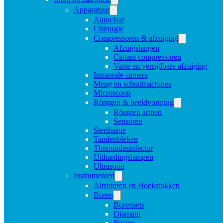
Apparatuur
Autoclaaf
Chirurgie
Compressoren & afzuiging
Afzuigslangen
Cattani compressoren
Vaste en verrijdbare afzuiging
Intraorale camera
Meng en schudmachines
Microscoop
Röntgen & beeldvorming
Röntgen armen
Sensoren
Sterilisatie
Tandenbleken
Thermodesinfector
Uithardingslampen
Ultrasoon
Instrumenten
Airrotoren en Hoekstukken
Boren
Borensets
Diamant
Frezen