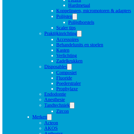
Hardmetaal
Koppelingen, micromotoren & adapters
Polijsten
Polijstborstels
Scaler tips
Praktijkinrichting
Accessoires
Behandelunits en stoelen
Kasten
Verlichting
Zadelkrukken
Disposables
Composiet
Fluoride
Poederstraler
Prophylaxe
Endodontie
Anesthesie
Tandtechniek
Zircon
Merken
Acteon
AKOS
Anthogyr