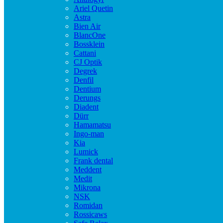
Ariel Quetin
Astra
Bien Air
BlancOne
Bossklein
Cattani
CJ Optik
Degrek
Denfil
Dentium
Derungs
Diadent
Dürr
Hamamatsu
Ingo-man
Kia
Lumick
Frank dental
Meddent
Medit
Mikrona
NSK
Romidan
Rossicaws