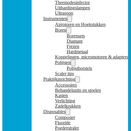
Thermodesinfector
Uithardingslampen
Ultrasoon
Instrumenten
Airrotoren en Hoekstukken
Boren
Borensets
Diamant
Frezen
Hardmetaal
Koppelingen, micromotoren & adapters
Polijsten
Polijstborstels
Scaler tips
Praktijkinrichting
Accessoires
Behandelunits en stoelen
Kasten
Verlichting
Zadelkrukken
Disposables
Composiet
Fluoride
Poederstraler