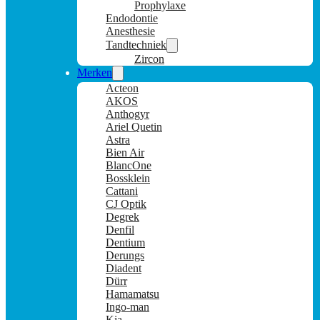
Prophylaxe
Endodontie
Anesthesie
Tandtechniek
Zircon
Merken
Acteon
AKOS
Anthogyr
Ariel Quetin
Astra
Bien Air
BlancOne
Bossklein
Cattani
CJ Optik
Degrek
Denfil
Dentium
Derungs
Diadent
Dürr
Hamamatsu
Ingo-man
Kia