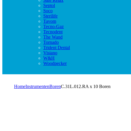
Safe Relax
Septol
Soco
Sterilife
Tavom
Tecno-Gaz
Tecnodent
The Wand
Tornado
Trident Dental
Visiano
W&H
Woodpecker
Home
Instrumenten
Boren
C.31L.012.RA x 10 Boren