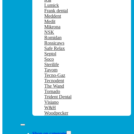
Lumick
Frank dental
Meddent
Medit
Mikrona
NSK
Romidan
Rossicaws
Safe Relax
Septol
Soco
Sterilife
Tavom
Tecno-Gaz
Tecnodent
The Wand
Tornado
Trident Dental
Visiano
W&H
Woodpecker
Shop op categorie