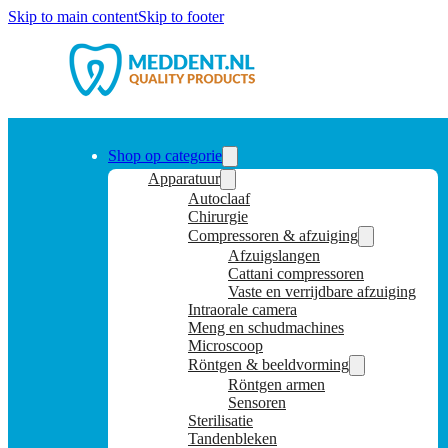
Skip to main content
Skip to footer
Shop op categorie
Apparatuur
Autoclaaf
Chirurgie
Compressoren & afzuiging
Afzuigslangen
Cattani compressoren
Vaste en verrijdbare afzuiging
Intraorale camera
Meng en schudmachines
Microscoop
Röntgen & beeldvorming
Röntgen armen
Sensoren
Sterilisatie
Tandenbleken