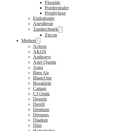
Fluoride
Poederstraler
Prophylaxe
Endodontie
Anesthesie
Tandtechniek
Zircon
Merken
Acteon
AKOS
Anthogyr
Ariel Quetin
Astra
Bien Air
BlancOne
Bossklein
Cattani
CJ Optik
Degrek
Denfil
Dentium
Derungs
Diadent
Dürr
Hamamatsu