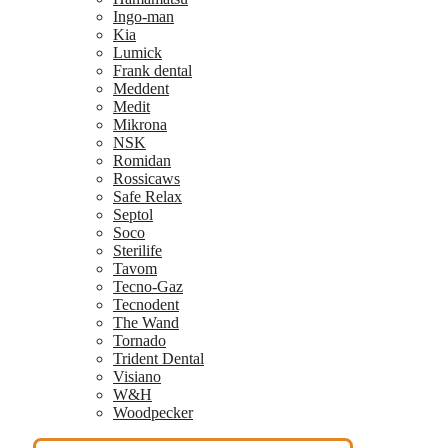
Ingo-man
Kia
Lumick
Frank dental
Meddent
Medit
Mikrona
NSK
Romidan
Rossicaws
Safe Relax
Septol
Soco
Sterilife
Tavom
Tecno-Gaz
Tecnodent
The Wand
Tornado
Trident Dental
Visiano
W&H
Woodpecker