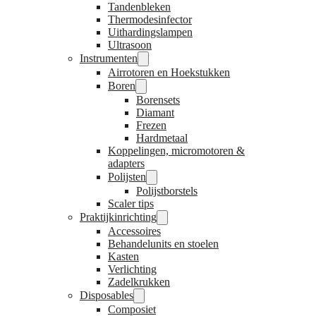
Tandenbleken
Thermodesinfector
Uithardingslampen
Ultrasoon
Instrumenten
Airrotoren en Hoekstukken
Boren
Borensets
Diamant
Frezen
Hardmetaal
Koppelingen, micromotoren &
adapters
Polijsten
Polijstborstels
Scaler tips
Praktijkinrichting
Accessoires
Behandelunits en stoelen
Kasten
Verlichting
Zadelkrukken
Disposables
Composiet