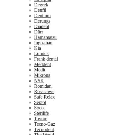
Degrek
Denfil
Dentium
Derungs
Diadent
Dürr
Hamamatsu
Ingo-man
Kia
Lumick
Frank dental
Meddent
Medit
Mikrona
NSK
Romidan
Rossicaws
Safe Relax
Septol
Soco
Sterilife
Tavom
Tecno-Gaz
Tecnodent
The Wand