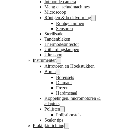
Intraorale camera
Meng en schudmachines
Microscoop
Röntgen & beeldvorming
Röntgen armen
Sensoren
Sterilisatie
Tandenbleken
Thermodesinfector
Uithardingslampen
Ultrasoon
Instrumenten
Airrotoren en Hoekstukken
Boren
Borensets
Diamant
Frezen
Hardmetaal
Koppelingen, micromotoren &
adapters
Polijsten
Polijstborstels
Scaler tips
Praktijkinrichting