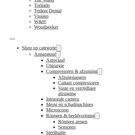
Tornado
Trident Dental
Visiano
W&H
Woodpecker
Shop op categorie
Apparatuur
Autoclaaf
Chirurgie
Compressoren & afzuiging
Afzuigslangen
Cattani compressoren
Vaste en verrijdbare
afzuiging
Intraorale camera
Meng en schudmachines
Microscoop
Röntgen & beeldvorming
Röntgen armen
Sensoren
Sterilisatie