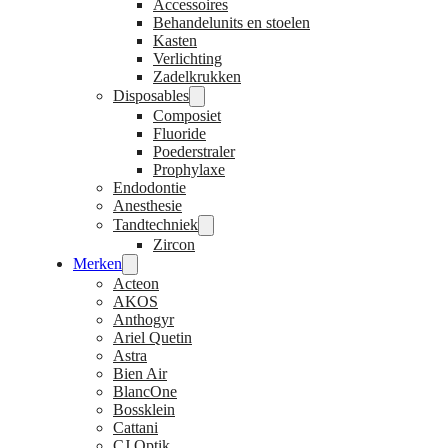
Accessoires
Behandelunits en stoelen
Kasten
Verlichting
Zadelkrukken
Disposables
Composiet
Fluoride
Poederstraler
Prophylaxe
Endodontie
Anesthesie
Tandtechniek
Zircon
Merken
Acteon
AKOS
Anthogyr
Ariel Quetin
Astra
Bien Air
BlancOne
Bossklein
Cattani
CJ Optik