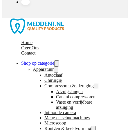
Home
Over Ons
Contact
Shop op categorie
Apparatuur
Autoclaaf
Chirurgie
Compressoren & afzuiging
Afzuigslangen
Cattani compressoren
Vaste en verrijdbare
afzuiging
Intraorale camera
Meng en schudmachines
Microscoop
Röntgen & beeldvorming