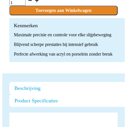
x
1
Toevoegen aan Winkelwagen
boor
quantity
Kenmerken
Maximale precisie en controle voor elke slijpbeweging
Blijvend scherpe prestaties bij intensief gebruik
Perfecte afwerking van acryl en porselein zonder breuk
Beschrijving
Product Specificaties