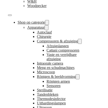
W&H
Woodpecker
Shop op categorie
Apparatuur
Autoclaaf
Chirurgie
Compressoren & afzuiging
Afzuigslangen
Cattani compressoren
Vaste en verrijdbare
afzuiging
Intraorale camera
Meng en schudmachines
Microscoop
Röntgen & beeldvorming
Röntgen armen
Sensoren
Sterilisatie
Tandenbleken
Thermodesinfector
Uithardingslampen
Ultrasoon