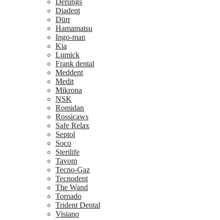
Derungs
Diadent
Dürr
Hamamatsu
Ingo-man
Kia
Lumick
Frank dental
Meddent
Medit
Mikrona
NSK
Romidan
Rossicaws
Safe Relax
Septol
Soco
Sterilife
Tavom
Tecno-Gaz
Tecnodent
The Wand
Tornado
Trident Dental
Visiano