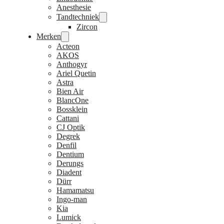
Anesthesie
Tandtechniek
Zircon
Merken
Acteon
AKOS
Anthogyr
Ariel Quetin
Astra
Bien Air
BlancOne
Bossklein
Cattani
CJ Optik
Degrek
Denfil
Dentium
Derungs
Diadent
Dürr
Hamamatsu
Ingo-man
Kia
Lumick