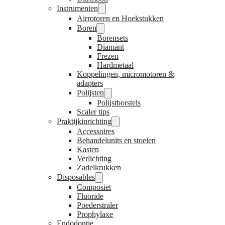
Instrumenten
Airrotoren en Hoekstukken
Boren
Borensets
Diamant
Frezen
Hardmetaal
Koppelingen, micromotoren &
adapters
Polijsten
Polijstborstels
Scaler tips
Praktijkinrichting
Accessoires
Behandelunits en stoelen
Kasten
Verlichting
Zadelkrukken
Disposables
Composiet
Fluoride
Poederstraler
Prophylaxe
Endodontie