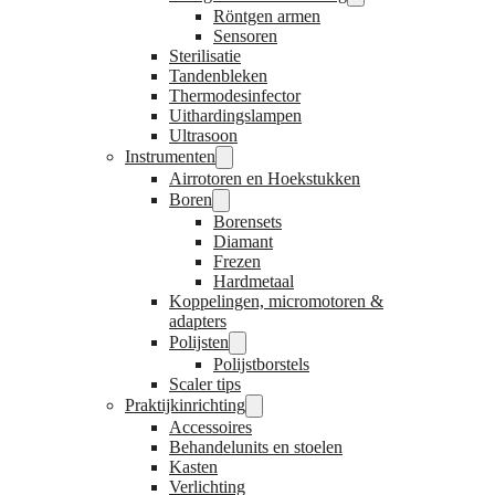
Röntgen armen
Sensoren
Sterilisatie
Tandenbleken
Thermodesinfector
Uithardingslampen
Ultrasoon
Instrumenten
Airrotoren en Hoekstukken
Boren
Borensets
Diamant
Frezen
Hardmetaal
Koppelingen, micromotoren &
adapters
Polijsten
Polijstborstels
Scaler tips
Praktijkinrichting
Accessoires
Behandelunits en stoelen
Kasten
Verlichting