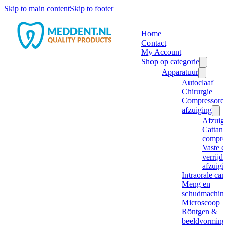
Skip to main content
Skip to footer
Home
Contact
My Account
Shop op categorie
Apparatuur
Autoclaaf
Chirurgie
Compressore
afzuiging
Afzuig
Cattani
compre
Vaste e
verrijd
afzuigi
Intraorale ca
Meng en
schudmachine
Microscoop
Röntgen &
beeldvorming