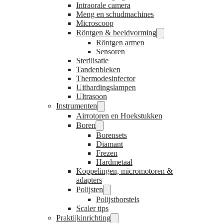
Intraorale camera
Meng en schudmachines
Microscoop
Röntgen & beeldvorming
Röntgen armen
Sensoren
Sterilisatie
Tandenbleken
Thermodesinfector
Uithardingslampen
Ultrasoon
Instrumenten
Airrotoren en Hoekstukken
Boren
Borensets
Diamant
Frezen
Hardmetaal
Koppelingen, micromotoren &
adapters
Polijsten
Polijstborstels
Scaler tips
Praktijkinrichting