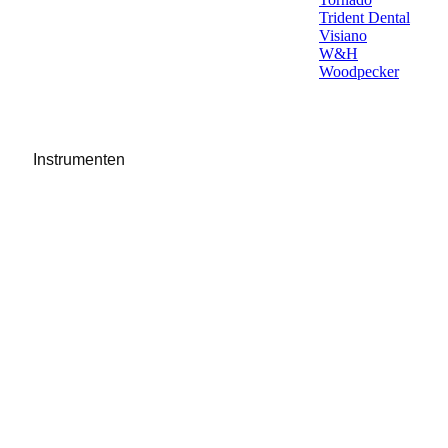
Trident Dental
Visiano
W&H
Woodpecker
Instrumenten