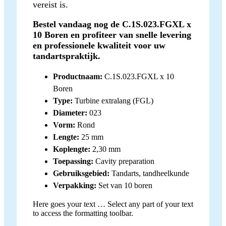
vereist is.
Bestel vandaag nog de C.1S.023.FGXL x
10 Boren en profiteer van snelle levering
en professionele kwaliteit voor uw
tandartspraktijk.
Productnaam:
C.1S.023.FGXL x 10
Boren
Type:
Turbine extralang (FGL)
Diameter:
023
Vorm:
Rond
Lengte:
25 mm
Koplengte:
2,30 mm
Toepassing:
Cavity preparation
Gebruiksgebied:
Tandarts, tandheelkunde
Verpakking:
Set van 10 boren
Here goes your text … Select any part of your text
to access the formatting toolbar.