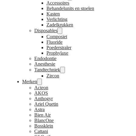
Accessoires
Behandelunits en stoelen
Kasten
Verlichting
Zadelkrukken
Disposables
Composiet
Fluoride
Poederstraler
Prophylaxe
Endodontie
Anesthesie
Tandtechniek
Zircon
Merken
Acteon
AKOS
Anthogyr
Ariel Quetin
Astra
Bien Air
BlancOne
Bossklein
Cattani