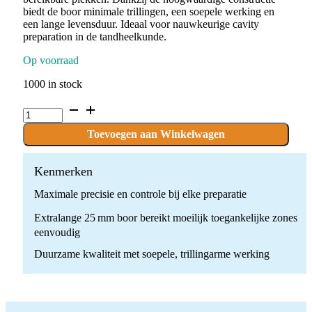
biedt de boor minimale trillingen, een soepele werking en
een lange levensduur. Ideaal voor nauwkeurige cavity
preparation in de tandheelkunde.
Op voorraad
1000 in stock
C.1S.023.FGXL
x
10
Toevoegen aan Winkelwagen
Boren
quantity
Kenmerken
Maximale precisie en controle bij elke preparatie
Extralange 25 mm boor bereikt moeilijk toegankelijke zones
eenvoudig
Duurzame kwaliteit met soepele, trillingarme werking