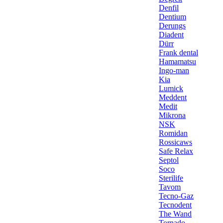
Denfil
Dentium
Derungs
Diadent
Dürr
Frank dental
Hamamatsu
Ingo-man
Kia
Lumick
Meddent
Medit
Mikrona
NSK
Romidan
Rossicaws
Safe Relax
Septol
Soco
Sterilife
Tavom
Tecno-Gaz
Tecnodent
The Wand
Tornado