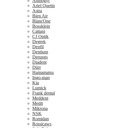
Anthogyr
Ariel Quetin
Astra
Bien Air
BlancOne
Bossklein
Cattani
CJ Optik
Degrek
Denfil
Dentium
Derungs
Diadent
Dürr
Hamamatsu
Ingo-man
Kia
Lumick
Frank dental
Meddent
Medit
Mikrona
NSK
Romidan
Rossicaws