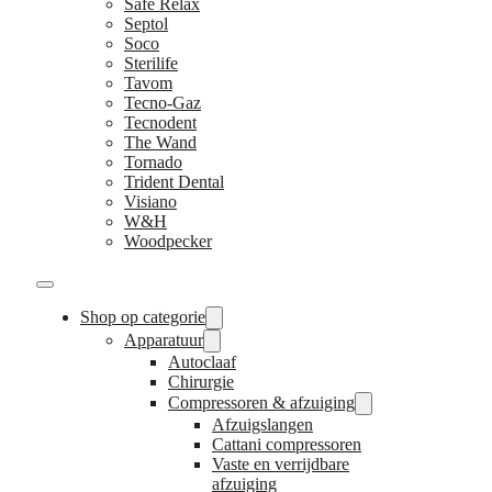
Safe Relax
Septol
Soco
Sterilife
Tavom
Tecno-Gaz
Tecnodent
The Wand
Tornado
Trident Dental
Visiano
W&H
Woodpecker
Shop op categorie
Apparatuur
Autoclaaf
Chirurgie
Compressoren & afzuiging
Afzuigslangen
Cattani compressoren
Vaste en verrijdbare
afzuiging