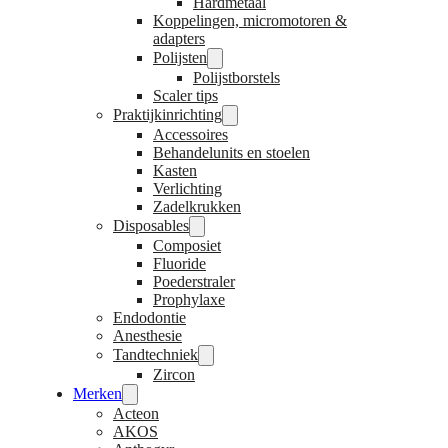
Hardmetaal
Koppelingen, micromotoren &
adapters
Polijsten
Polijstborstels
Scaler tips
Praktijkinrichting
Accessoires
Behandelunits en stoelen
Kasten
Verlichting
Zadelkrukken
Disposables
Composiet
Fluoride
Poederstraler
Prophylaxe
Endodontie
Anesthesie
Tandtechniek
Zircon
Merken
Acteon
AKOS