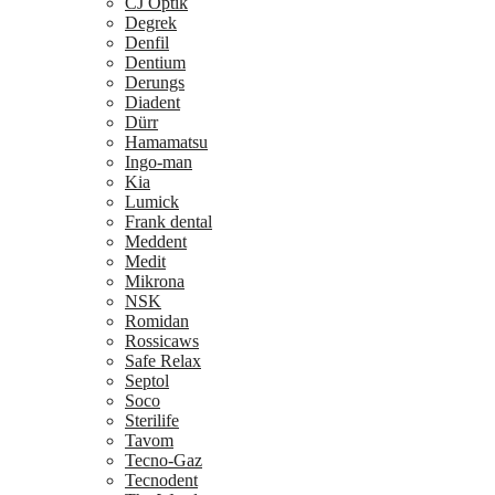
CJ Optik
Degrek
Denfil
Dentium
Derungs
Diadent
Dürr
Hamamatsu
Ingo-man
Kia
Lumick
Frank dental
Meddent
Medit
Mikrona
NSK
Romidan
Rossicaws
Safe Relax
Septol
Soco
Sterilife
Tavom
Tecno-Gaz
Tecnodent