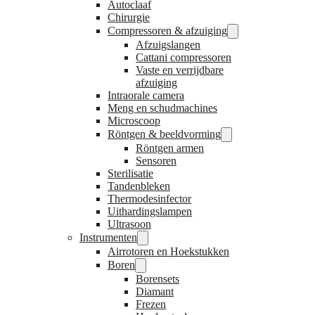
Autoclaaf
Chirurgie
Compressoren & afzuiging
Afzuigslangen
Cattani compressoren
Vaste en verrijdbare
afzuiging
Intraorale camera
Meng en schudmachines
Microscoop
Röntgen & beeldvorming
Röntgen armen
Sensoren
Sterilisatie
Tandenbleken
Thermodesinfector
Uithardingslampen
Ultrasoon
Instrumenten
Airrotoren en Hoekstukken
Boren
Borensets
Diamant
Frezen