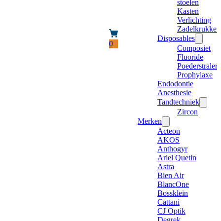
stoelen
Kasten
Verlichting
Zadelkrukken
Disposables
0
Composiet
Fluoride
Poederstraler
Prophylaxe
Endodontie
Anesthesie
Tandtechniek
Zircon
Merken
Acteon
AKOS
Anthogyr
Ariel Quetin
Astra
Bien Air
BlancOne
Bossklein
Cattani
CJ Optik
Degrek