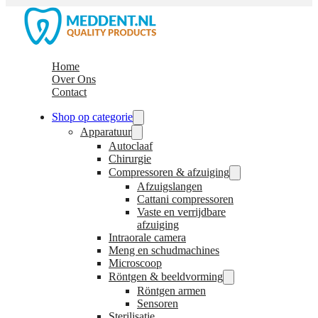
Home
Over Ons
Contact
Shop op categorie
Apparatuur
Autoclaaf
Chirurgie
Compressoren & afzuiging
Afzuigslangen
Cattani compressoren
Vaste en verrijdbare
afzuiging
Intraorale camera
Meng en schudmachines
Microscoop
Röntgen & beeldvorming
Röntgen armen
Sensoren
Sterilisatie