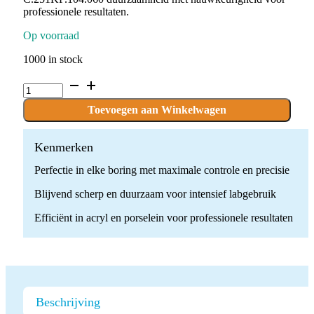
professionele resultaten.
Op voorraad
1000 in stock
C.251KF.104.060
x
1
Toevoegen aan Winkelwagen
boor
quantity
Kenmerken
Perfectie in elke boring met maximale controle en precisie
Blijvend scherp en duurzaam voor intensief labgebruik
Efficiënt in acryl en porselein voor professionele resultaten
Beschrijving