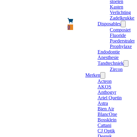
stoelen
Kasten
Verlichting
Zadelkrukken
Disposables
0
Composiet
Fluoride
Poederstraler
Prophylaxe
Endodontie
Anesthesie
Tandtechniek
Zircon
Merken
Acteon
AKOS
Anthogyr
Ariel Quetin
Astra
Bien Air
BlancOne
Bossklein
Cattani
CJ Optik
Degrek