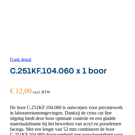
Frank dental
C.251KF.104.060 x 1 boor
€
12,09
excl. BTW
De boor C.251KF.104.060 is ontworpen voor precisiewerk
in laboratoriumomgevingen. Dankzij de cross cut fine
slijping biedt deze boor optimale controle en een gladde
materiaalafname bij het bewerken van acryl en porseleinen
facings. Met een lengte van 52 mm combineert de boor
C.251KF.104.060 duurzaamheid met nauwkeurigheid voor