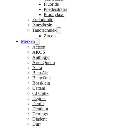
Fluoride
Poederstraler
Prophylaxe
Endodontie
Anesthesie
Tandtechniek
Zircon
Merken
Acteon
AKOS
Anthogyr
Ariel Quetin
Astra
Bien Air
BlancOne
Bossklein
Cattani
CJ Optik
Degrek
Denfil
Dentium
Derungs
Diadent
Dürr