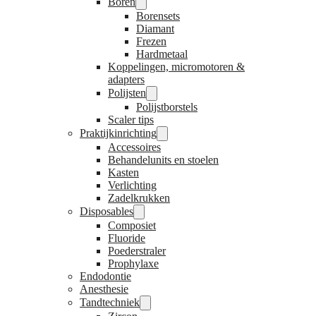
Boren
Borensets
Diamant
Frezen
Hardmetaal
Koppelingen, micromotoren &
adapters
Polijsten
Polijstborstels
Scaler tips
Praktijkinrichting
Accessoires
Behandelunits en stoelen
Kasten
Verlichting
Zadelkrukken
Disposables
Composiet
Fluoride
Poederstraler
Prophylaxe
Endodontie
Anesthesie
Tandtechniek