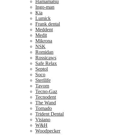
Hamamatsu
Ingo-man
Kia
Lumick
Frank dental
Meddent
Medit
Mikrona
NSK
Romidan
Rossicaws
Safe Relax
Septol
Soco
Sterilife
Tavom
Tecno-Gaz
Tecnodent
The Wand
Tornado
Trident Dental
Visiano
W&H
Woodpecker