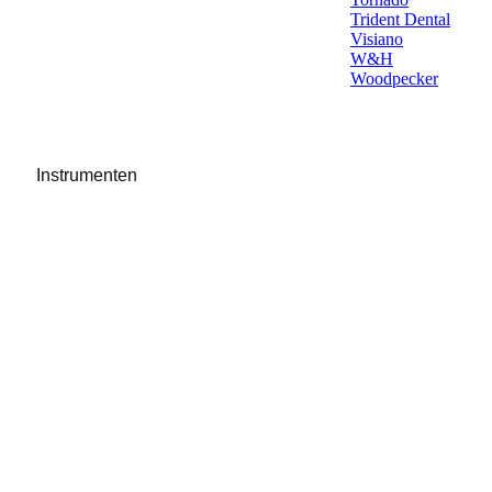
Trident Dental
Visiano
W&H
Woodpecker
Instrumenten