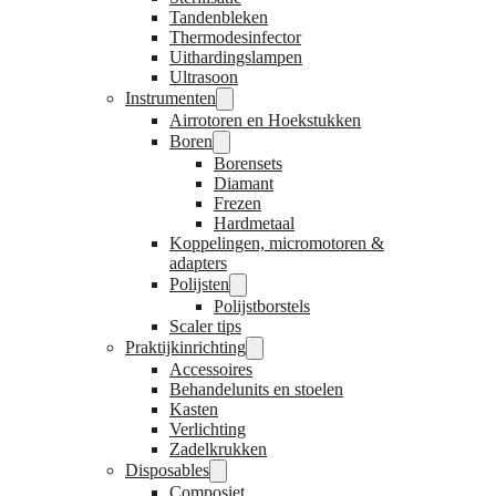
Tandenbleken
Thermodesinfector
Uithardingslampen
Ultrasoon
Instrumenten
Airrotoren en Hoekstukken
Boren
Borensets
Diamant
Frezen
Hardmetaal
Koppelingen, micromotoren &
adapters
Polijsten
Polijstborstels
Scaler tips
Praktijkinrichting
Accessoires
Behandelunits en stoelen
Kasten
Verlichting
Zadelkrukken
Disposables
Composiet