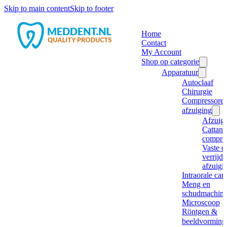
Skip to main content
Skip to footer
Home
Contact
My Account
Shop op categorie
Apparatuur
Autoclaaf
Chirurgie
Compressore
afzuiging
Afzuig
Cattani
compre
Vaste e
verrijd
afzuigi
Intraorale ca
Meng en
schudmachine
Microscoop
Röntgen &
beeldvorming