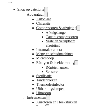
Shop op categorie
Apparatuur
Autoclaaf
Chirurgie
Compressoren & afzuiging
Afzuigslangen
Cattani compressoren
Vaste en verrijdbare
afzuiging
Intraorale camera
Meng en schudmachines
Microscoop
Röntgen & beeldvorming
Röntgen armen
Sensoren
Sterilisatie
Tandenbleken
Thermodesinfector
Uithardingslampen
Ultrasoon
Instrumenten
Airrotoren en Hoekstukken