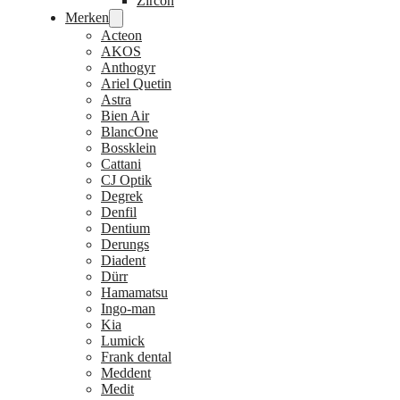
Zircon
Merken
Acteon
AKOS
Anthogyr
Ariel Quetin
Astra
Bien Air
BlancOne
Bossklein
Cattani
CJ Optik
Degrek
Denfil
Dentium
Derungs
Diadent
Dürr
Hamamatsu
Ingo-man
Kia
Lumick
Frank dental
Meddent
Medit