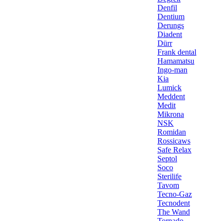
Denfil
Dentium
Derungs
Diadent
Dürr
Frank dental
Hamamatsu
Ingo-man
Kia
Lumick
Meddent
Medit
Mikrona
NSK
Romidan
Rossicaws
Safe Relax
Septol
Soco
Sterilife
Tavom
Tecno-Gaz
Tecnodent
The Wand
Tornado