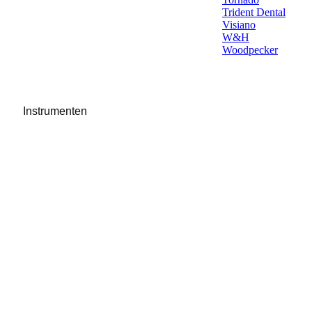
Trident Dental
Visiano
W&H
Woodpecker
Instrumenten