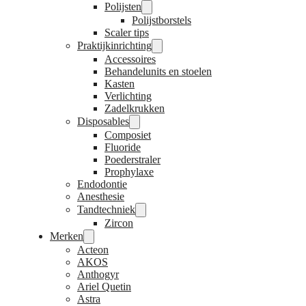
Polijsten
Polijstborstels
Scaler tips
Praktijkinrichting
Accessoires
Behandelunits en stoelen
Kasten
Verlichting
Zadelkrukken
Disposables
Composiet
Fluoride
Poederstraler
Prophylaxe
Endodontie
Anesthesie
Tandtechniek
Zircon
Merken
Acteon
AKOS
Anthogyr
Ariel Quetin
Astra