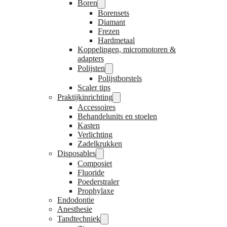
Boren
Borensets
Diamant
Frezen
Hardmetaal
Koppelingen, micromotoren &
adapters
Polijsten
Polijstborstels
Scaler tips
Praktijkinrichting
Accessoires
Behandelunits en stoelen
Kasten
Verlichting
Zadelkrukken
Disposables
Composiet
Fluoride
Poederstraler
Prophylaxe
Endodontie
Anesthesie
Tandtechniek