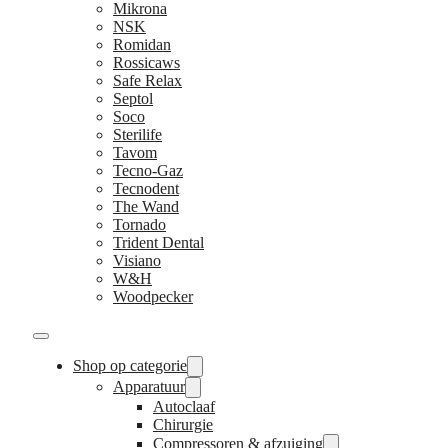
Mikrona
NSK
Romidan
Rossicaws
Safe Relax
Septol
Soco
Sterilife
Tavom
Tecno-Gaz
Tecnodent
The Wand
Tornado
Trident Dental
Visiano
W&H
Woodpecker
Shop op categorie
Apparatuur
Autoclaaf
Chirurgie
Compressoren & afzuiging