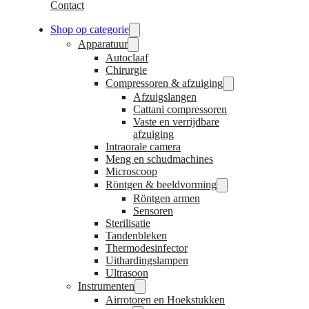
Contact
Shop op categorie
Apparatuur
Autoclaaf
Chirurgie
Compressoren & afzuiging
Afzuigslangen
Cattani compressoren
Vaste en verrijdbare
afzuiging
Intraorale camera
Meng en schudmachines
Microscoop
Röntgen & beeldvorming
Röntgen armen
Sensoren
Sterilisatie
Tandenbleken
Thermodesinfector
Uithardingslampen
Ultrasoon
Instrumenten
Airrotoren en Hoekstukken