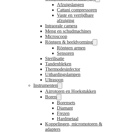
Afzuigslangen
Cattani compressoren
Vaste en verrijdbare
afzuiging
Intraorale camera
Meng en schudmachines
Microscoop
Röntgen & beeldvorming
Röntgen armen
Sensoren
Sterilisatie
Tandenbleken
Thermodesinfector
Uithardingslampen
Ultrasoon
Instrumenten
Airrotoren en Hoekstukken
Boren
Borensets
Diamant
Frezen
Hardmetaal
Koppelingen, micromotoren &
adapters