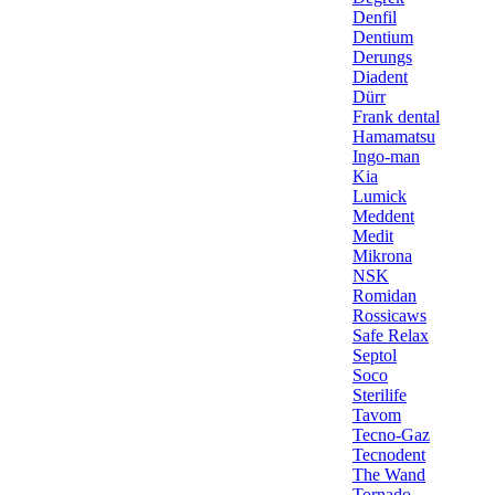
Denfil
Dentium
Derungs
Diadent
Dürr
Frank dental
Hamamatsu
Ingo-man
Kia
Lumick
Meddent
Medit
Mikrona
NSK
Romidan
Rossicaws
Safe Relax
Septol
Soco
Sterilife
Tavom
Tecno-Gaz
Tecnodent
The Wand
Tornado