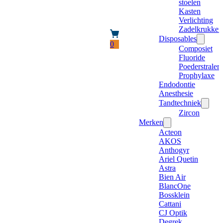
stoelen
Kasten
Verlichting
Zadelkrukken
Disposables
0
Composiet
Fluoride
Poederstraler
Prophylaxe
Endodontie
Anesthesie
Tandtechniek
Zircon
Merken
Acteon
AKOS
Anthogyr
Ariel Quetin
Astra
Bien Air
BlancOne
Bossklein
Cattani
CJ Optik
Degrek