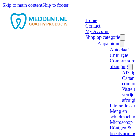
Skip to main content
Skip to footer
Home
Contact
My Account
Shop op categorie
Apparatuur
Autoclaaf
Chirurgie
Compressore
afzuiging
Afzuig
Cattani
compre
Vaste e
verrijd
afzuigi
Intraorale ca
Meng en
schudmachine
Microscoop
Röntgen &
beeldvorming