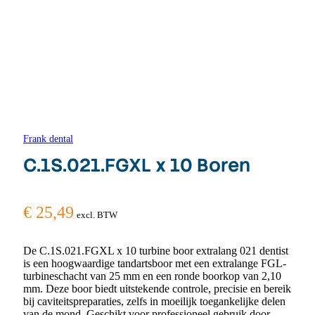
Frank dental
C.1S.021.FGXL x 10 Boren
€
25,49
excl. BTW
De C.1S.021.FGXL x 10 turbine boor extralang 021 dentist
is een hoogwaardige tandartsboor met een extralange FGL-
turbineschacht van 25 mm en een ronde boorkop van 2,10
mm. Deze boor biedt uitstekende controle, precisie en bereik
bij caviteitspreparaties, zelfs in moeilijk toegankelijke delen
van de mond. Geschikt voor professioneel gebruik door