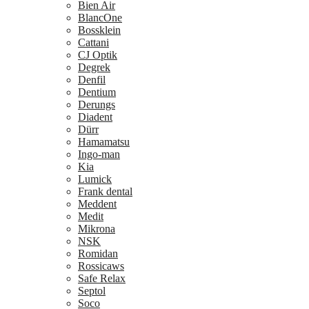
Bien Air
BlancOne
Bossklein
Cattani
CJ Optik
Degrek
Denfil
Dentium
Derungs
Diadent
Dürr
Hamamatsu
Ingo-man
Kia
Lumick
Frank dental
Meddent
Medit
Mikrona
NSK
Romidan
Rossicaws
Safe Relax
Septol
Soco