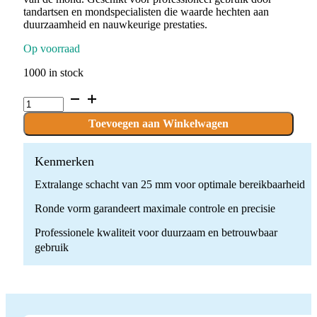
tandartsen en mondspecialisten die waarde hechten aan
duurzaamheid en nauwkeurige prestaties.
Op voorraad
1000 in stock
C.1S.021.FGXL
x
10
Toevoegen aan Winkelwagen
Boren
quantity
Kenmerken
Extralange schacht van 25 mm voor optimale bereikbaarheid
Ronde vorm garandeert maximale controle en precisie
Professionele kwaliteit voor duurzaam en betrouwbaar
gebruik