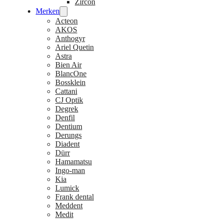
Zircon
Merken
Acteon
AKOS
Anthogyr
Ariel Quetin
Astra
Bien Air
BlancOne
Bossklein
Cattani
CJ Optik
Degrek
Denfil
Dentium
Derungs
Diadent
Dürr
Hamamatsu
Ingo-man
Kia
Lumick
Frank dental
Meddent
Medit