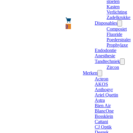
stoelen
Kasten
Verlichting
Zadelkrukken
Disposables
0
Composiet
Fluoride
Poederstraler
Prophylaxe
Endodontie
Anesthesie
Tandtechniek
Zircon
Merken
Acteon
AKOS
Anthogyr
Ariel Quetin
Astra
Bien Air
BlancOne
Bossklein
Cattani
CJ Optik
Degrek