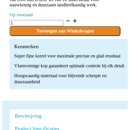
nauwkeurig en duurzaam tandheelkundig werk.
Op voorraad
D.862.016.C.FG
x
10
Toevoegen aan Winkelwagen
Boren
quantity
Kenmerken
Super fijne korrel voor maximale precisie en glad resultaat
Vlamvormige kop garandeert optimale controle bij elk detail
Hoogwaardig materiaal voor blijvende scherpte en
duurzaamheid
Beschrijving
Product Specificaties