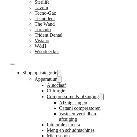
Sterilife
Tavom
Tecno-Gaz
Tecnodent
The Wand
Tornado
Trident Dental
Visiano
W&H
Woodpecker
Shop op categorie
Apparatuur
Autoclaaf
Chirurgie
Compressoren & afzuiging
Afzuigslangen
Cattani compressoren
Vaste en verrijdbare
afzuiging
Intraorale camera
Meng en schudmachines
Microscoop