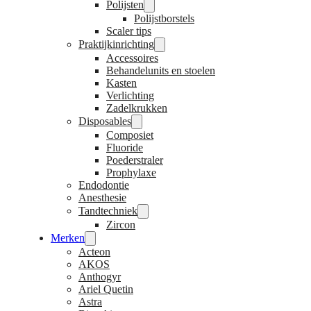
Polijsten
Polijstborstels
Scaler tips
Praktijkinrichting
Accessoires
Behandelunits en stoelen
Kasten
Verlichting
Zadelkrukken
Disposables
Composiet
Fluoride
Poederstraler
Prophylaxe
Endodontie
Anesthesie
Tandtechniek
Zircon
Merken
Acteon
AKOS
Anthogyr
Ariel Quetin
Astra