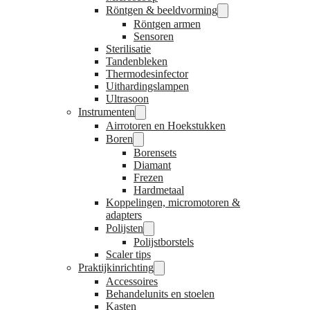
Röntgen & beeldvorming
Röntgen armen
Sensoren
Sterilisatie
Tandenbleken
Thermodesinfector
Uithardingslampen
Ultrasoon
Instrumenten
Airrotoren en Hoekstukken
Boren
Borensets
Diamant
Frezen
Hardmetaal
Koppelingen, micromotoren &
adapters
Polijsten
Polijstborstels
Scaler tips
Praktijkinrichting
Accessoires
Behandelunits en stoelen
Kasten