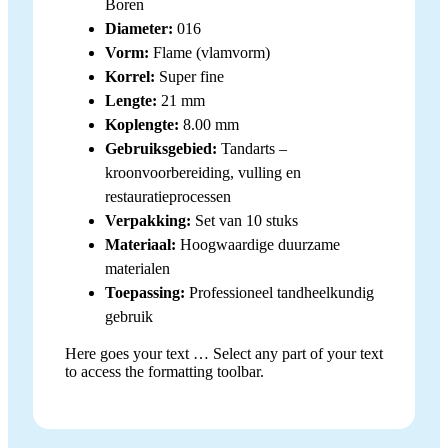
Boren
Diameter:
016
Vorm:
Flame (vlamvorm)
Korrel:
Super fine
Lengte:
21 mm
Koplengte:
8.00 mm
Gebruiksgebied:
Tandarts –
kroonvoorbereiding, vulling en
restauratieprocessen
Verpakking:
Set van 10 stuks
Materiaal:
Hoogwaardige duurzame
materialen
Toepassing:
Professioneel tandheelkundig
gebruik
Here goes your text … Select any part of your text
to access the formatting toolbar.