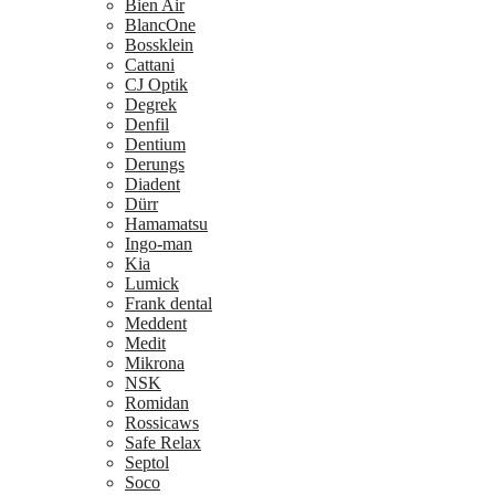
Bien Air
BlancOne
Bossklein
Cattani
CJ Optik
Degrek
Denfil
Dentium
Derungs
Diadent
Dürr
Hamamatsu
Ingo-man
Kia
Lumick
Frank dental
Meddent
Medit
Mikrona
NSK
Romidan
Rossicaws
Safe Relax
Septol
Soco