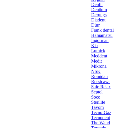
Denfil
Dentium
Derungs
Diadent
Dürr
Frank dental
Hamamatsu
Ingo-man
Kia
Lumick
Meddent
Medit
Mikrona
NSK
Romidan
Rossicaws
Safe Relax
Septol
Soco
Sterilife
Tavom
Tecno-Gaz
Tecnodent
The Wand
Tornado