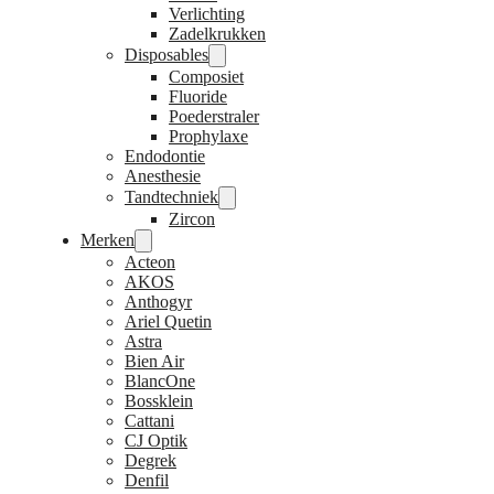
Verlichting
Zadelkrukken
Disposables
Composiet
Fluoride
Poederstraler
Prophylaxe
Endodontie
Anesthesie
Tandtechniek
Zircon
Merken
Acteon
AKOS
Anthogyr
Ariel Quetin
Astra
Bien Air
BlancOne
Bossklein
Cattani
CJ Optik
Degrek
Denfil