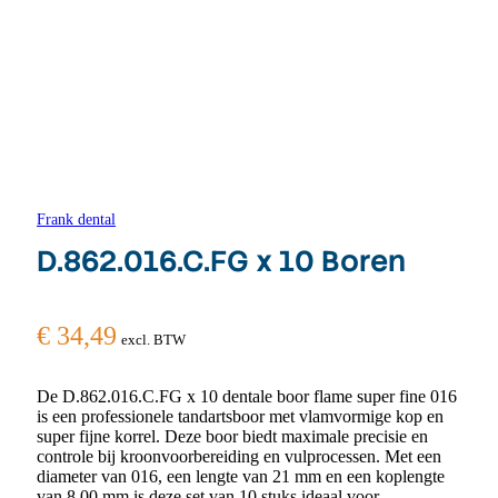
Frank dental
D.862.016.C.FG x 10 Boren
€
34,49
excl. BTW
De D.862.016.C.FG x 10 dentale boor flame super fine 016
is een professionele tandartsboor met vlamvormige kop en
super fijne korrel. Deze boor biedt maximale precisie en
controle bij kroonvoorbereiding en vulprocessen. Met een
diameter van 016, een lengte van 21 mm en een koplengte
van 8.00 mm is deze set van 10 stuks ideaal voor