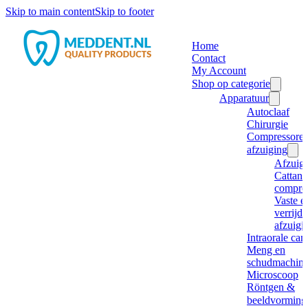
Skip to main content
Skip to footer
Home
Contact
My Account
Shop op categorie
Apparatuur
Autoclaaf
Chirurgie
Compressore
afzuiging
Afzuig
Cattani
compre
Vaste e
verrijd
afzuigi
Intraorale ca
Meng en
schudmachine
Microscoop
Röntgen &
beeldvorming