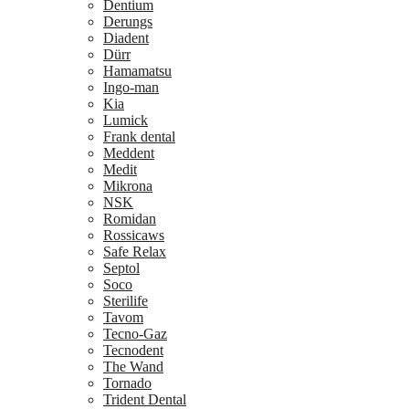
Dentium
Derungs
Diadent
Dürr
Hamamatsu
Ingo-man
Kia
Lumick
Frank dental
Meddent
Medit
Mikrona
NSK
Romidan
Rossicaws
Safe Relax
Septol
Soco
Sterilife
Tavom
Tecno-Gaz
Tecnodent
The Wand
Tornado
Trident Dental