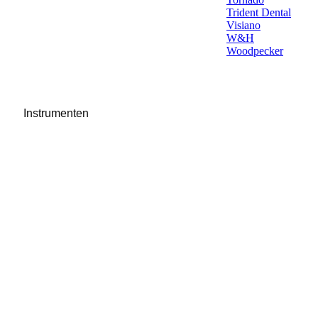
Trident Dental
Visiano
W&H
Woodpecker
Instrumenten