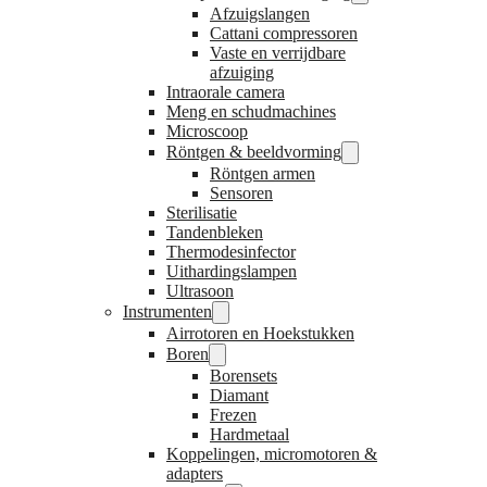
Afzuigslangen
Cattani compressoren
Vaste en verrijdbare
afzuiging
Intraorale camera
Meng en schudmachines
Microscoop
Röntgen & beeldvorming
Röntgen armen
Sensoren
Sterilisatie
Tandenbleken
Thermodesinfector
Uithardingslampen
Ultrasoon
Instrumenten
Airrotoren en Hoekstukken
Boren
Borensets
Diamant
Frezen
Hardmetaal
Koppelingen, micromotoren &
adapters