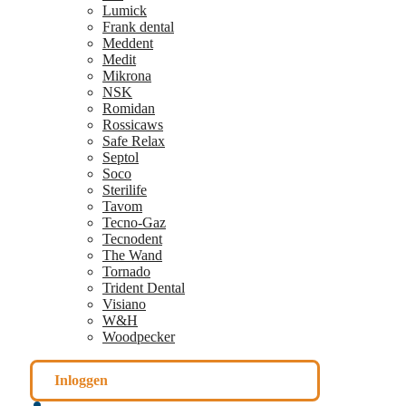
Lumick
Frank dental
Meddent
Medit
Mikrona
NSK
Romidan
Rossicaws
Safe Relax
Septol
Soco
Sterilife
Tavom
Tecno-Gaz
Tecnodent
The Wand
Tornado
Trident Dental
Visiano
W&H
Woodpecker
Inloggen