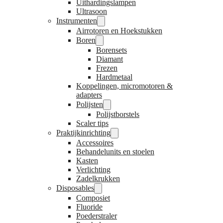
Uithardingslampen
Ultrasoon
Instrumenten
Airrotoren en Hoekstukken
Boren
Borensets
Diamant
Frezen
Hardmetaal
Koppelingen, micromotoren &
adapters
Polijsten
Polijstborstels
Scaler tips
Praktijkinrichting
Accessoires
Behandelunits en stoelen
Kasten
Verlichting
Zadelkrukken
Disposables
Composiet
Fluoride
Poederstraler