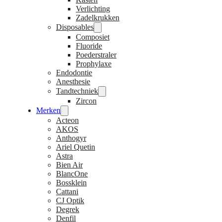
Verlichting
Zadelkrukken
Disposables
Composiet
Fluoride
Poederstraler
Prophylaxe
Endodontie
Anesthesie
Tandtechniek
Zircon
Merken
Acteon
AKOS
Anthogyr
Ariel Quetin
Astra
Bien Air
BlancOne
Bossklein
Cattani
CJ Optik
Degrek
Denfil