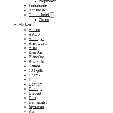
Prophylaxe
Endodontie
Anesthesie
Tandtechniek
Zircon
Merken
Acteon
AKOS
Anthogyr
Ariel Quetin
Astra
Bien Air
BlancOne
Bossklein
Cattani
CJ Optik
Degrek
Denfil
Dentium
Derungs
Diadent
Dürr
Hamamatsu
Ingo-man
Kia