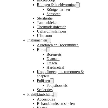
Microscoop
Röntgen & beeldvorming
Röntgen armen
Sensoren
Sterilisatie
Tandenbleken
Thermodesinfector
Uithardingslampen
Ultrasoon
Instrumenten
Airrotoren en Hoekstukken
Boren
Borensets
Diamant
Frezen
Hardmetaal
Koppelingen, micromotoren &
adapters
Polijsten
Polijstborstels
Scaler tips
Praktijkinrichting
Accessoires
Behandelunits en stoelen
Kasten