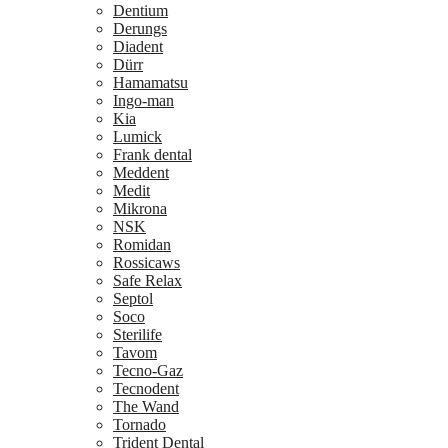
Dentium
Derungs
Diadent
Dürr
Hamamatsu
Ingo-man
Kia
Lumick
Frank dental
Meddent
Medit
Mikrona
NSK
Romidan
Rossicaws
Safe Relax
Septol
Soco
Sterilife
Tavom
Tecno-Gaz
Tecnodent
The Wand
Tornado
Trident Dental