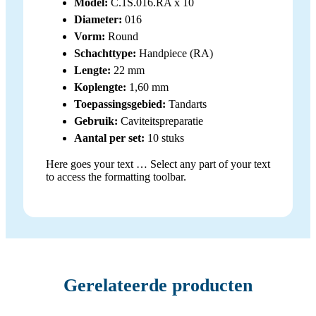
Model:
C.1S.016.RA x 10
Diameter:
016
Vorm:
Round
Schachttype:
Handpiece (RA)
Lengte:
22 mm
Koplengte:
1,60 mm
Toepassingsgebied:
Tandarts
Gebruik:
Caviteitspreparatie
Aantal per set:
10 stuks
Here goes your text … Select any part of your text
to access the formatting toolbar.
Gerelateerde producten