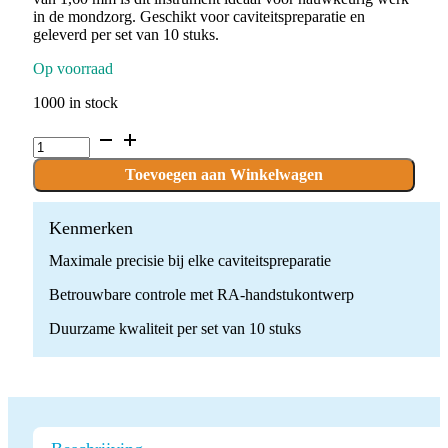
in de mondzorg. Geschikt voor caviteitspreparatie en
geleverd per set van 10 stuks.
Op voorraad
1000 in stock
C.1S.016.RA
x
10
Toevoegen aan Winkelwagen
Boren
quantity
Kenmerken
Maximale precisie bij elke caviteitspreparatie
Betrouwbare controle met RA-handstukontwerp
Duurzame kwaliteit per set van 10 stuks