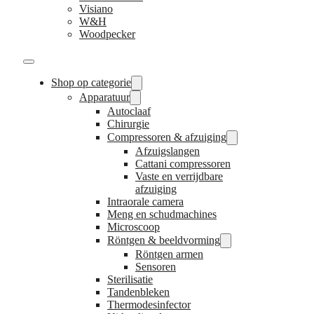
Visiano
W&H
Woodpecker
Shop op categorie
Apparatuur
Autoclaaf
Chirurgie
Compressoren & afzuiging
Afzuigslangen
Cattani compressoren
Vaste en verrijdbare
afzuiging
Intraorale camera
Meng en schudmachines
Microscoop
Röntgen & beeldvorming
Röntgen armen
Sensoren
Sterilisatie
Tandenbleken
Thermodesinfector