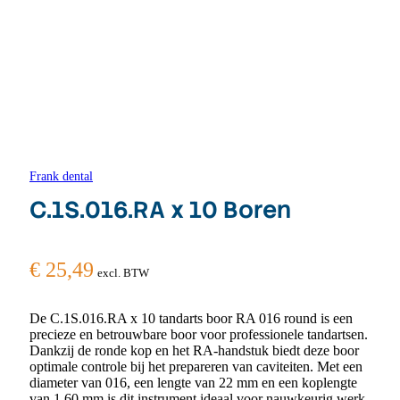
Frank dental
C.1S.016.RA x 10 Boren
€
25,49
excl. BTW
De C.1S.016.RA x 10 tandarts boor RA 016 round is een
precieze en betrouwbare boor voor professionele tandartsen.
Dankzij de ronde kop en het RA-handstuk biedt deze boor
optimale controle bij het prepareren van caviteiten. Met een
diameter van 016, een lengte van 22 mm en een koplengte
van 1,60 mm is dit instrument ideaal voor nauwkeurig werk