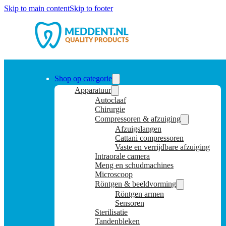
Skip to main content
Skip to footer
Shop op categorie
Apparatuur
Autoclaaf
Chirurgie
Compressoren & afzuiging
Afzuigslangen
Cattani compressoren
Vaste en verrijdbare afzuiging
Intraorale camera
Meng en schudmachines
Microscoop
Röntgen & beeldvorming
Röntgen armen
Sensoren
Sterilisatie
Tandenbleken