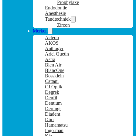
Prophylaxe
Endodontie
Anesthesie
Tandtechniek
Zircon
Merken
Acteon
AKOS
Anthogyr
Ariel Quetin
Astra
Bien Air
BlancOne
Bossklein
Cattani
CJ Optik
Degrek
Denfil
Dentium
Derungs
Diadent
Dürr
Hamamatsu
Ingo-man
Kia