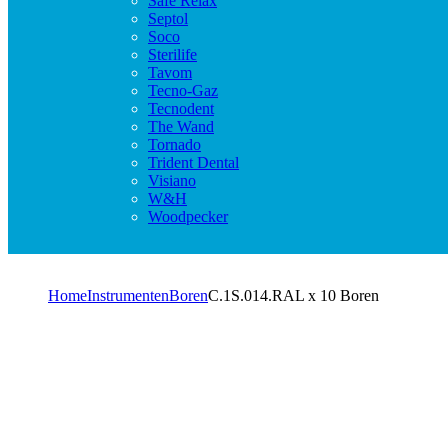
Safe Relax
Septol
Soco
Sterilife
Tavom
Tecno-Gaz
Tecnodent
The Wand
Tornado
Trident Dental
Visiano
W&H
Woodpecker
Home
Instrumenten
Boren
C.1S.014.RAL x 10 Boren