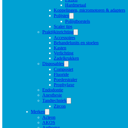
Hardmetaal
Koppelingen, micromotoren & adapters
Polijsten
Polijstborstels
Scaler tips
Praktijkinrichting
Accessoires
Behandelunits en stoelen
Kasten
Verlichting
Zadelkrukken
Disposables
Composiet
Fluoride
Poederstraler
Prophylaxe
Endodontie
Anesthesie
Tandtechniek
Zircon
Merken
Acteon
AKOS
Anthogyr