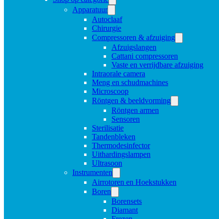
Apparatuur
Autoclaaf
Chirurgie
Compressoren & afzuiging
Afzuigslangen
Cattani compressoren
Vaste en verrijdbare afzuiging
Intraorale camera
Meng en schudmachines
Microscoop
Röntgen & beeldvorming
Röntgen armen
Sensoren
Sterilisatie
Tandenbleken
Thermodesinfector
Uithardingslampen
Ultrasoon
Instrumenten
Airrotoren en Hoekstukken
Boren
Borensets
Diamant
Frezen