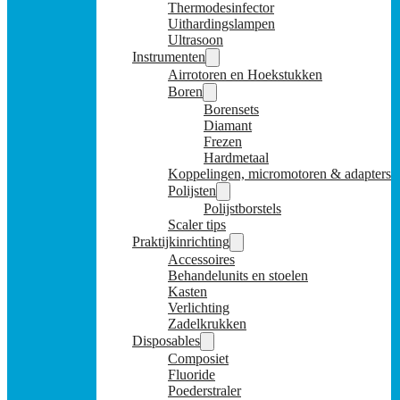
Thermodesinfector
Uithardingslampen
Ultrasoon
Instrumenten
Airrotoren en Hoekstukken
Boren
Borensets
Diamant
Frezen
Hardmetaal
Koppelingen, micromotoren & adapters
Polijsten
Polijstborstels
Scaler tips
Praktijkinrichting
Accessoires
Behandelunits en stoelen
Kasten
Verlichting
Zadelkrukken
Disposables
Composiet
Fluoride
Poederstraler