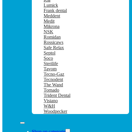
Lumick
Frank dental
Meddent
Medit
Mikrona
NSK
Romidan
Rossicaws
Safe Relax
Septol
Soco
Sterilife
Tavom
Tecno-Gaz
Tecnodent
The Wand
Tornado
Trident Dental
Visiano
W&H
Woodpecker
Shop op categorie