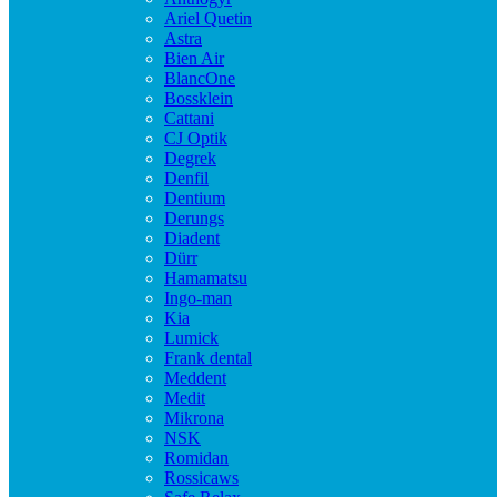
Ariel Quetin
Astra
Bien Air
BlancOne
Bossklein
Cattani
CJ Optik
Degrek
Denfil
Dentium
Derungs
Diadent
Dürr
Hamamatsu
Ingo-man
Kia
Lumick
Frank dental
Meddent
Medit
Mikrona
NSK
Romidan
Rossicaws